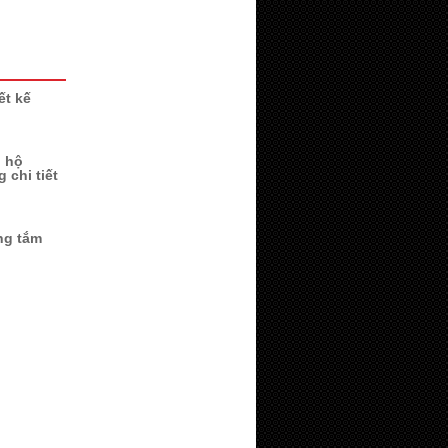
ết kế
n hộ
 chi tiết
ng tắm