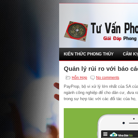
KIẾN THỨC PHONG THỦY
CẤM KỴ
Quản lý rủi ro với báo c
Hỗn Hợp
No comments
PayProp, bộ vi xử lý lớn nhất của SA của
ngành công nghiệp để cho dân cư, đưa ra
trong sự hợp tác với các đối tác của họ,