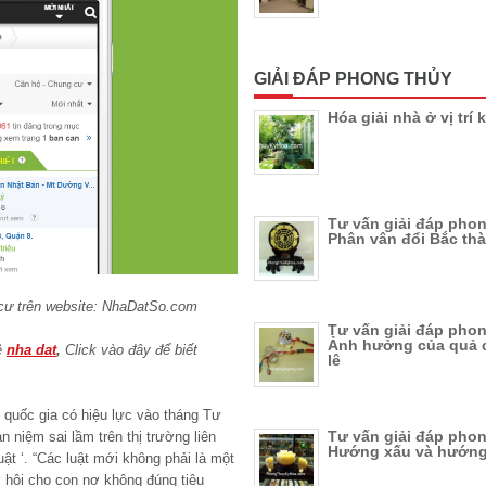
GIẢI ĐÁP PHONG THỦY
Hóa giải nhà ở vị trí 
Tư vấn giải đáp phon
Phân vân đổi Bắc th
ư trên website: NhaDatSo.com
Tư vấn giải đáp phon
Ảnh hưởng của quả 
ề
nha dat
,
Click vào đây để biết
lê
 quốc gia có hiệu lực vào tháng Tư
Tư vấn giải đáp phon
 niệm sai lầm trên thị trường liên
Hướng xấu và hướng
ật ‘. “Các luật mới không phải là một
 hội cho con nợ không đúng tiêu