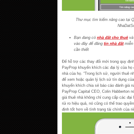
Thư mục tìm kiếm nâng cao tại Q
NhaDatS
Bạn đang có
nhà đất cho thuê
và 
vào đây để đăng
tin nhà đất
miễn 
cần thiết
Để hỗ trợ các thay đổi mới trong quy đị
PayProp khuyến khích các đại lý của họ đ
nhà của họ. “Trong lịch sử, người thuê nh
để xem hoặc quản lý lịch sử tín dụng củ
khuyến khích chia sẻ báo cáo đánh giá n
PayProp Capital CEO, Colin Habberton nó
giá thuê nhà không chỉ cung cấp các đại 
rủi ro hiệu quả, nó cũng có thể trao quy
định tốt hơn về tình trạng tài chính của r