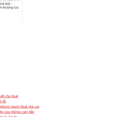
 Hà Nội –
ới thượng lưu
 để cho thuê
 lỗi
 những người thuê nhà sai
thận của những cạm bẫy