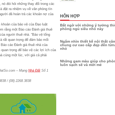
 nó đòi hỏi những thay đổi trong các
và đặt ra nhiệm vụ về văn phòng tín
gười đã hoàn trả các khoản nợ của
HỖN HỢP
u khoản của bảo vệ của Đạo luật
Bất ngờ với những ý tưởng thi
phòng ngủ siêu nhỏ này
hêm rằng một Báo cáo Đánh giá thuê
 của người thuê nhà. “Bảo vệ tổng
là rất quan trọng để đảm bảo mối
Ngắm nhìn thiết kế nội thất că
chung cư cao cấp đẹp đến từng
 Báo cáo Đánh giá thuê nhà của
nhỏ
n quan trọng để bảo vệ các lợi ích của
à cùng một lúc, với giá cả phải
Những gam màu giúp cho phò
luôn sạch sẽ và mới mẻ
aDatSo.com – Mạng
Nhà Đất
Số 1
3838 / (08) 2268.3838