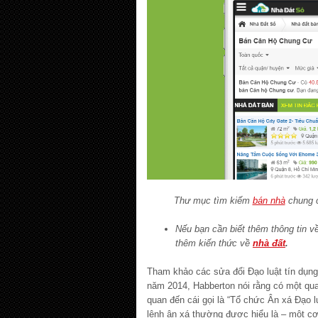
Thư mục tìm kiếm
bán nhà
chung c
Nếu bạn cần biết thêm thông tin v
thêm kiến thức về
nhà đất
.
Tham khảo các sửa đổi Đạo luật tín dụng
năm 2014, Habberton nói rằng có một quan
quan đến cái gọi là “Tổ chức Ân xá Đạo lu
lệnh ân xá thường được hiểu là – một cơ