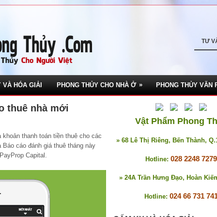
TƯ V
»
 VÀ HÓA GIẢI
PHONG THỦY CHO NHÀ Ở
PHONG THỦY VĂN 
áo thuê nhà mới
Vật Phẩm Phong T
 khoản thanh toán tiền thuê cho các
» 68 Lê Thị Riêng, Bến Thành, Q
 Báo cáo đánh giá thuê tháng này
 PayProp Capital.
028 2248 7279
Hotline:
» 24A Trần Hưng Đạo, Hoàn Kiế
024 66 731 74
Hotline: