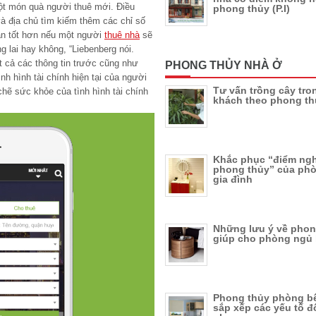
t món quà người thuê mới. Điều
phong thủy (P.I)
à địa chủ tìm kiếm thêm các chỉ số
oán tốt hơn nếu một người
thuê nhà
sẽ
 lai hay không, “Liebenberg nói.
t cả các thông tin trước cũng như
PHONG THỦY NHÀ Ở
ình hình tài chính hiện tại của người
Tư vấn trồng cây tr
hẽ sức khỏe của tình hình tài chính
khách theo phong th
Khắc phục “điểm ng
phong thủy” của ph
gia đình
Những lưu ý về phon
giúp cho phòng ngủ
Phong thủy phòng b
sắp xếp các yếu tố đố