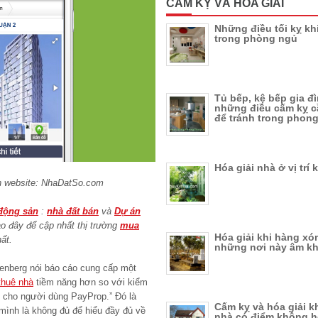
CẤM KỴ VÀ HÓA GIẢI
Những điều tối kỵ khi
trong phòng ngủ
Tủ bếp, kệ bếp gia đ
những điều cấm kỵ c
để tránh trong phong
Hóa giải nhà ở vị trí 
ên website: NhaDatSo.com
động sản
:
nhà đất bán
và
Dự án
ào đây để cập nhất thị trường
mua
Hóa giải khi hàng xó
ất.
những nơi này âm k
enberg nói báo cáo cung cấp một
thuê nhà
tiềm năng hơn so với kiểm
n cho người dùng PayProp.” Đó là
Cấm kỵ và hóa giải k
 mình là không đủ để hiểu đầy đủ về
nhà có điểm không 