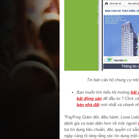
Tin bán căn hộ chung cư tr
Bạn muốn tìm hiểu thị trường
bất 
bất động sản
để đầu tư ? Click v
bán nhà đất
mới nhất và nhanh nh
“PayProp Giám đốc điều hành, Louw Lieb
đánh giá xa toàn diện hơn về một người
tra tín dụng tiêu chuẩn, độc quyền có sẵ
ngày càng rõ ràng rằng séc tín dụng một