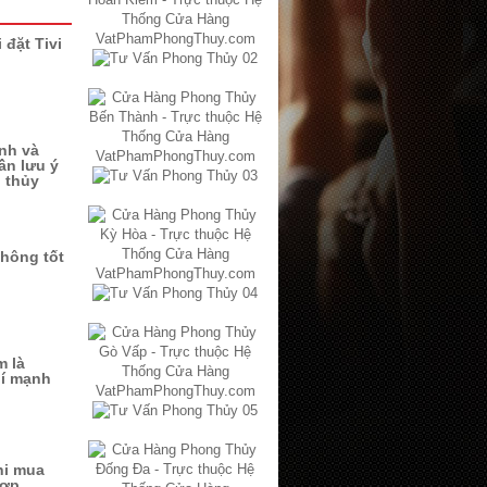
 đặt Tivi
ình và
ần lưu ý
 thủy
không tốt
m là
hí mạnh
hi mua
hợp