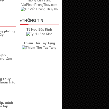
»THÔNG TIN
Tỳ Hưu Bắc Kinh
ong phòng
ủy
Thiềm Thừ Tây Tạng
hịch
òng tắm
g thủy
 hoàn hảo
ếp, cách
i lập