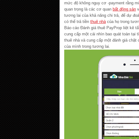
mức độ không nguy cơ -payment rằng mộ
quan trọng là các cơ quan
bất động sản
v
tương lai của khả năng chi trả, để dự đ
có thể trả tiền
thuê nhà
của họ trong tương
Báo cáo Đánh giá thuê PayProp liệt kê tấ
cung cấp một cái nhìn bao quát toàn tại t
thuê nhà và cung cấp một đánh giá chặt c
của mình trong tương lai.