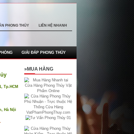
ẤN PHONG THỦY
LIÊN HỆ NHANH
PHÒNG
GIẢI ĐÁP PHONG THỦY
»MUA HÀNG
hủy
.1, Tp.HCM
m, Hà Nội
1