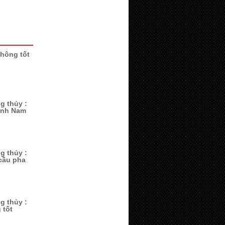
không tốt
g thủy :
ành Nam
g thủy :
cầu pha
g thủy :
 tốt