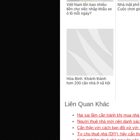
Việt Nam tốn bao nhiêu
Nhà mặt phố
tiền cho việc nhập khẩu xe
Cuộc chơi gi
ô tô mỗi ngày?
Hòa Bình: Khánh thành
hơn 200 căn nhà ở xã hội
Liên Quan Khác
Hai sai lầm cần tránh khi mua nhà
Người thuê nhà mới nên danh sách
Cẩn thận với cách bạn đối xử với
Tự cho thuê nhà (DIY): hãy cẩn 