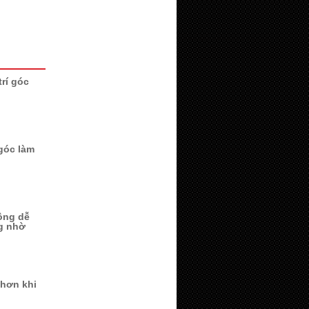
trí góc
góc làm
ông dễ
g nhờ
 hơn khi