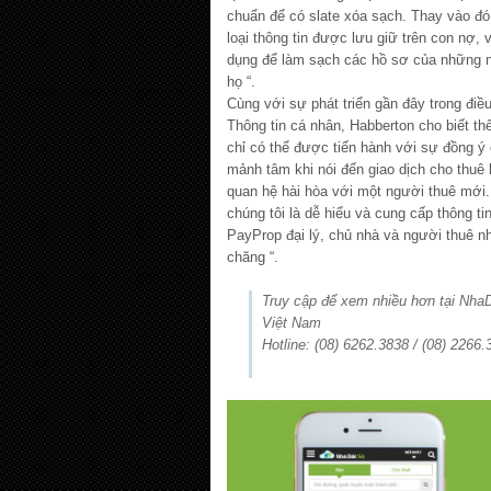
chuẩn để có slate xóa sạch. Thay vào đó,
loại thông tin được lưu giữ trên con nợ, 
dụng để làm sạch các hồ sơ của những n
họ “.
Cùng với sự phát triển gần đây trong điề
Thông tin cá nhân, Habberton cho biết t
chỉ có thể được tiến hành với sự đồng ý
mảnh tâm khi nói đến giao dịch cho thuê 
quan hệ hài hòa với một người thuê mới.
chúng tôi là dễ hiểu và cung cấp thông ti
PayProp đại lý, chủ nhà và người thuê nh
chăng “.
Truy cập để xem nhiều hơn tại Nh
Việt Nam
Hotline: (08) 6262.3838 / (08) 2266.