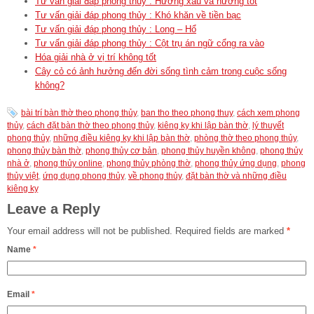
Tư vấn giải đáp phong thủy : Hướng xấu và hướng tốt
Tư vấn giải đáp phong thủy : Khó khăn về tiền bạc
Tư vấn giải đáp phong thủy : Long – Hổ
Tư vấn giải đáp phong thủy : Cột trụ án ngữ cổng ra vào
Hóa giải nhà ở vị trí không tốt
Cây cỏ có ảnh hưởng đến đời sống tình cảm trong cuộc sống
không?
bài trí bàn thờ theo phong thủy
,
ban tho theo phong thuy
,
cách xem phong
thủy
,
cách đặt bàn thờ theo phong thủy
,
kiêng kỵ khi lập bàn thờ
,
lý thuyết
phong thủy
,
những điều kiêng kỵ khi lập bàn thờ
,
phòng thờ theo phong thủy
,
phong thủy bàn thờ
,
phong thủy cơ bản
,
phong thủy huyền không
,
phong thủy
nhà ở
,
phong thủy online
,
phong thủy phòng thờ
,
phong thủy ứng dụng
,
phong
thủy việt
,
ứng dụng phong thủy
,
về phong thủy
,
đặt bàn thờ và những điều
kiêng kỵ
Leave a Reply
Your email address will not be published.
Required fields are marked
*
Name
*
Email
*