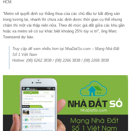
HCM.
“Metro sẽ quyết định sự thắng thua của các chủ đầu tư bất động sản
trong tương lai, nhanh thì chưa xác định được thời gian cụ thể nhưng
chậm thì một vài thập niên nữa. Theo đó mức giá đất giữa các khu gần
hoặc xa metro sẽ có sự khác biệt khoảng 25% tùy vị trí”, ông Marc
Townsend dự báo.
Truy cập để xem nhiều hơn tại NhaDatSo.com – Mạng Nhà Đất
Số 1 Việt Nam
Hotline: (08) 6262.3838 / (08) 2266.3838 / (08) 2268.3838