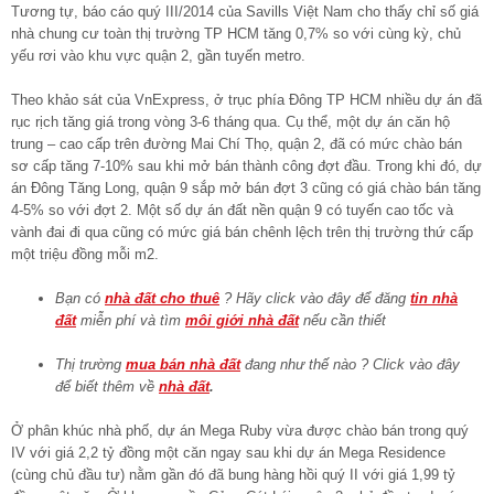
Tương tự, báo cáo quý III/2014 của Savills Việt Nam cho thấy chỉ số giá
nhà chung cư toàn thị trường TP HCM tăng 0,7% so với cùng kỳ, chủ
yếu rơi vào khu vực quận 2, gần tuyến metro.
Theo khảo sát của VnExpress, ở trục phía Đông TP HCM nhiều dự án đã
rục rịch tăng giá trong vòng 3-6 tháng qua. Cụ thể, một dự án căn hộ
trung – cao cấp trên đường Mai Chí Thọ, quận 2, đã có mức chào bán
sơ cấp tăng 7-10% sau khi mở bán thành công đợt đầu. Trong khi đó, dự
án Đông Tăng Long, quận 9 sắp mở bán đợt 3 cũng có giá chào bán tăng
4-5% so với đợt 2. Một số dự án đất nền quận 9 có tuyến cao tốc và
vành đai đi qua cũng có mức giá bán chênh lệch trên thị trường thứ cấp
một triệu đồng mỗi m2.
Bạn có
nhà đất cho thuê
? Hãy click vào đây để đăng
tin nhà
đất
miễn phí và tìm
môi giới nhà đất
nếu cần thiết
Thị trường
mua bán nhà đất
đang như thế nào ? Click vào đây
để biết thêm về
nhà đất
.
Ở phân khúc nhà phố, dự án Mega Ruby vừa được chào bán trong quý
IV với giá 2,2 tỷ đồng một căn ngay sau khi dự án Mega Residence
(cùng chủ đầu tư) nằm gần đó đã bung hàng hồi quý II với giá 1,99 tỷ