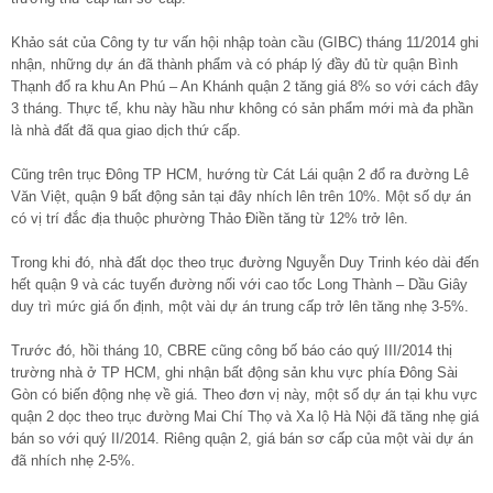
Khảo sát của Công ty tư vấn hội nhập toàn cầu (GIBC) tháng 11/2014 ghi
nhận, những dự án đã thành phẩm và có pháp lý đầy đủ từ quận Bình
Thạnh đổ ra khu An Phú – An Khánh quận 2 tăng giá 8% so với cách đây
3 tháng. Thực tế, khu này hầu như không có sản phẩm mới mà đa phần
là nhà đất đã qua giao dịch thứ cấp.
Cũng trên trục Đông TP HCM, hướng từ Cát Lái quận 2 đổ ra đường Lê
Văn Việt, quận 9 bất động sản tại đây nhích lên trên 10%. Một số dự án
có vị trí đắc địa thuộc phường Thảo Điền tăng từ 12% trở lên.
Trong khi đó, nhà đất dọc theo trục đường Nguyễn Duy Trinh kéo dài đến
hết quận 9 và các tuyến đường nối với cao tốc Long Thành – Dầu Giây
duy trì mức giá ổn định, một vài dự án trung cấp trở lên tăng nhẹ 3-5%.
Trước đó, hồi tháng 10, CBRE cũng công bố báo cáo quý III/2014 thị
trường nhà ở TP HCM, ghi nhận bất động sản khu vực phía Đông Sài
Gòn có biến động nhẹ về giá. Theo đơn vị này, một số dự án tại khu vực
quận 2 dọc theo trục đường Mai Chí Thọ và Xa lộ Hà Nội đã tăng nhẹ giá
bán so với quý II/2014. Riêng quận 2, giá bán sơ cấp của một vài dự án
đã nhích nhẹ 2-5%.