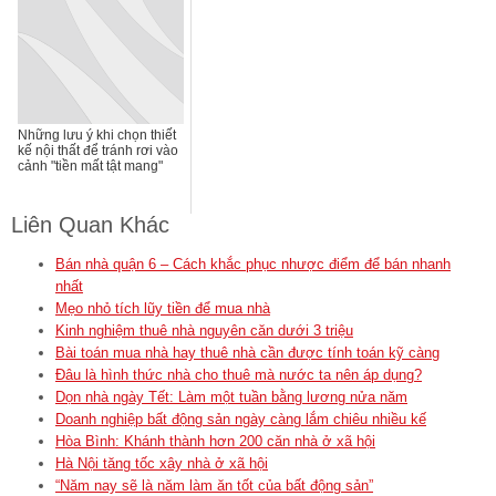
Những lưu ý khi chọn thiết
kế nội thất để tránh rơi vào
cảnh "tiền mất tật mang"
Liên Quan Khác
Bán nhà quận 6 – Cách khắc phục nhược điểm để bán nhanh
nhất
Mẹo nhỏ tích lũy tiền để mua nhà
Kinh nghiệm thuê nhà nguyên căn dưới 3 triệu
Bài toán mua nhà hay thuê nhà cần được tính toán kỹ càng
Đâu là hình thức nhà cho thuê mà nước ta nên áp dụng?
Dọn nhà ngày Tết: Làm một tuần bằng lương nửa năm
Doanh nghiệp bất động sản ngày càng lắm chiêu nhiều kế
Hòa Bình: Khánh thành hơn 200 căn nhà ở xã hội
Hà Nội tăng tốc xây nhà ở xã hội
“Năm nay sẽ là năm làm ăn tốt của bất động sản”