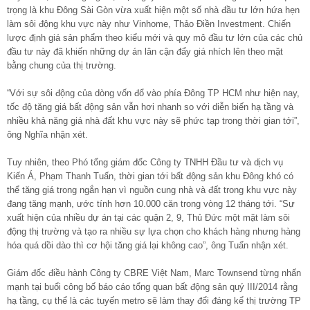
trọng là khu Đông Sài Gòn vừa xuất hiện một số nhà đầu tư lớn hứa hẹn
làm sôi động khu vực này như Vinhome, Thảo Điền Investment. Chiến
lược định giá sản phẩm theo kiểu mới và quy mô đầu tư lớn của các chủ
đầu tư này đã khiến những dự án lân cận đẩy giá nhích lên theo mặt
bằng chung của thị trường.
“Với sự sôi động của dòng vốn đổ vào phía Đông TP HCM như hiện nay,
tốc độ tăng giá bất động sản vẫn hơi nhanh so với diễn biến hạ tầng và
nhiều khả năng giá nhà đất khu vực này sẽ phức tạp trong thời gian tới”,
ông Nghĩa nhận xét.
Tuy nhiên, theo Phó tổng giám đốc Công ty TNHH Đầu tư và dịch vụ
Kiến Á, Phạm Thanh Tuấn, thời gian tới bất động sản khu Đông khó có
thể tăng giá trong ngắn hạn vì nguồn cung nhà và đất trong khu vực này
đang tăng mạnh, ước tính hơn 10.000 căn trong vòng 12 tháng tới. “Sự
xuất hiện của nhiều dự án tại các quận 2, 9, Thủ Đức một mặt làm sôi
động thị trường và tạo ra nhiều sự lựa chọn cho khách hàng nhưng hàng
hóa quá dồi dào thì cơ hội tăng giá lại không cao”, ông Tuấn nhận xét.
Giám đốc điều hành Công ty CBRE Việt Nam, Marc Townsend từng nhấn
mạnh tại buổi công bố báo cáo tổng quan bất động sản quý III/2014 rằng
hạ tầng, cụ thể là các tuyến metro sẽ làm thay đổi đáng kể thị trường TP