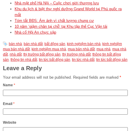
Nhà mặt phố Hà Nội – Cuộc chơi giới thượng lưu
Khu du lịch & biệt thự nghỉ dưỡng Grand World tại Phú quốc ra
mắt
Tóm tắt BĐS: Ám ảnh vì chất lượng chung cư
10 năm ‘giậm chân tại chỗ’ tại Khu tập thể Cục Vận tải
Nhà cổ Hội An chực sập
bán nhà
,
bán nhà đất
,
bất động sản
,
kinh nghiệm bán nhà
,
kinh nghiệm
mua bán nhà đất
,
kinh nghiệm mua nhà
,
mua bán nhà đất
,
mua nhà
,
mua nhà
đất
,
nhà đất
,
thị trường bất động sản
,
thị trường nhà đất
,
thông tin bất động
sản
,
thông tin nhà đất
,
tin tức bất động sản
,
tin tức nhà đất
,
tin tức bất động sản
Leave a Reply
Your email address will not be published.
Required fields are marked
*
Name
*
Email
*
Website