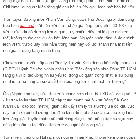
đồng một căn. Ở khu vực gần Cảng Cát Lái, quận 2, chủ đầu tư dự án
CitiHome, cũng dự kiến tăng giá căn hộ lên 5% giai đoạn mở bán kế tiếp.
Trên tuyến đường mới Phạm Văn Đồng, quận Thủ Đức, người dân cũng
treo biển
bán nhà
mặt tiền với mức chào giá tăng trung bình 30-40% so
với trước khi có đường lớn đi qua. Tuy nhiên, đây chỉ là giao dịch cá
thể, không thuộc các dự án bất động sản. Nguyên nhân tăng là do chênh
lệch vị trí, trước đây nhà nằm trong hẻm nay đổi đời thành nhà mặt tiền
nên giá trị cũng tăng mạnh theo.
Chuyên gia tư vấn cấp cao Công ty Tư vấn Kinh doanh hội nhập toàn cầu
(GIBC) Huỳnh Phước Nghĩa phân tích: “Bất động sản phía Đông TP HCM
tăng giá vì bị tác động nhiều yếu tố, trong đó quan trọng nhất là sự bùng
nổ đầu tư hạ tầng và sự xuất hiện của ông lớn cầm trịch thị trường”.
Ông Nghĩa cho biết, uớc tính có khoảng hơn chục tỷ USD đã, đang và sẽ
đầu tư vào hạ tầng TP HCM, tập trung mạnh mẽ ở khu Đông Sài Gòn
(vành đai, cao tốc, metro), gián tiếp đẩy tâm lý thị trường địa ốc khu vực
này lên hơn bình thường, tạo điều kiện để một số dự án có thương hiệu
lớn tăng giá. Tuyến metro số một đang được khởi công tại khu vực này
cũng là nhân tố tác động tích cực đến giá bất động sản.
Tuy nhiên, theo ông Nghĩa, một nguyên nhân khác không kém phần quan