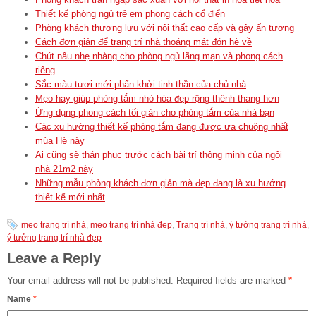
Thiết kế phòng ngủ trẻ em phong cách cổ điển
Phòng khách thượng lưu với nội thất cao cấp và gây ấn tượng
Cách đơn giản để trang trí nhà thoáng mát đón hè về
Chút nâu nhẹ nhàng cho phòng ngủ lãng mạn và phong cách
riêng
Sắc màu tươi mới phấn khởi tinh thần của chủ nhà
Mẹo hay giúp phòng tắm nhỏ hóa đẹp rộng thênh thang hơn
Ứng dụng phong cách tối giản cho phòng tắm của nhà bạn
Các xu hướng thiết kế phòng tắm đang được ưa chuộng nhất
mùa Hè này
Ai cũng sẽ thán phục trước cách bài trí thông minh của ngôi
nhà 21m2 này
Những mẫu phòng khách đơn giản mà đẹp đang là xu hướng
thiết kế mới nhất
mẹo trang trí nhà
,
mẹo trang trí nhà đẹp
,
Trang trí nhà
,
ý tưởng trang trí nhà
,
ý tưởng trang trí nhà đẹp
Leave a Reply
Your email address will not be published.
Required fields are marked
*
Name
*