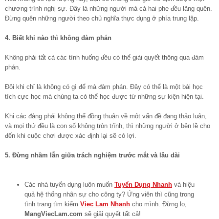
chương trình nghị sự. Đây là những người mà cả hai phe đều lãng quên.
Đừng quên những người theo chủ nghĩa thực dụng ở phía trung lập.
4. Biết khi nào thì không đàm phán
Không phải tất cả các tình huống đều có thể giải quyết thông qua đàm
phán.
Đôi khi chỉ là không có gì để mà đàm phán. Đây có thể là một bài học
tích cực học mà chúng ta có thể học được từ những sự kiện hiện tại.
Khi các đảng phái không thể đồng thuận về một vấn đề đang thảo luận,
và mọi thứ đều là con số không tròn trĩnh, thì những người ở bên lề cho
đến khi cuộc chơi được xác định lại sẽ có lợi.
5. Đừng nhầm lẫn giữa trách nghiệm trước mắt và lâu dài
Các nhà tuyển dụng luôn muốn
Tuyển Dụng Nhanh
và hiệu
quả hệ thống nhân sự cho công ty? Ứng viên thì cũng trong
tình trạng tìm kiếm
Viec Lam Nhanh
cho mình. Đừng lo,
MangViecLam.com
sẽ giải quyết tất cả!