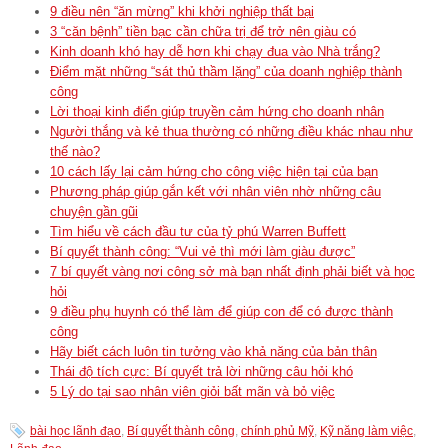
9 điều nên “ăn mừng” khi khởi nghiệp thất bại
3 “căn bệnh” tiền bạc cần chữa trị để trở nên giàu có
Kinh doanh khó hay dễ hơn khi chạy đua vào Nhà trắng?
Điểm mặt những “sát thủ thầm lặng” của doanh nghiệp thành
công
Lời thoại kinh điển giúp truyền cảm hứng cho doanh nhân
Người thắng và kẻ thua thường có những điều khác nhau như
thế nào?
10 cách lấy lại cảm hứng cho công việc hiện tại của bạn
Phương pháp giúp gắn kết với nhân viên nhờ những câu
chuyện gần gũi
Tìm hiểu về cách đầu tư của tỷ phú Warren Buffett
Bí quyết thành công: “Vui vẻ thì mới làm giàu được”
7 bí quyết vàng nơi công sở mà bạn nhất định phải biết và học
hỏi
9 điều phụ huynh có thể làm để giúp con để có được thành
công
Hãy biết cách luôn tin tưởng vào khả năng của bản thân
Thái độ tích cực: Bí quyết trả lời những câu hỏi khó
5 Lý do tại sao nhân viên giỏi bất mãn và bỏ việc
bài học lãnh đạo
,
Bí quyết thành công
,
chính phủ Mỹ
,
Kỹ năng làm việc
,