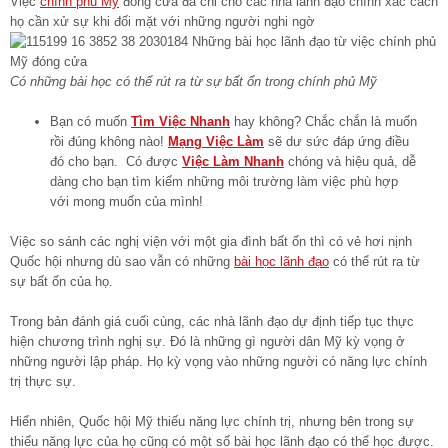
Việc
chính phủ Mỹ
đóng cửa đã chỉ cho các nhà lãnh đạo chính xác cách
họ cần xử sự khi đối mặt với những người nghi ngờ
Có những bài học có thể rút ra từ sự bất ổn trong chính phủ Mỹ
Bạn có muốn
Tìm Việc Nhanh
hay không? Chắc chắn là muốn
rồi đúng không nào!
Mạng Việc Làm
sẽ dư sức đáp ứng điều
đó cho bạn. Có được
Việc Làm Nhanh
chóng và hiệu quả, dễ
dàng cho bạn tìm kiếm những môi trường làm việc phù hợp
với mong muốn của mình!
Việc so sánh các nghị viện với một gia đình bất ổn thì có vẻ hơi nịnh
Quốc hội nhưng dù sao vẫn có những
bài học lãnh đạo
có thể rút ra từ
sự bất ổn của họ.
Trong bản đánh giá cuối cùng, các nhà lãnh đạo dự định tiếp tục thực
hiện chương trình nghị sự. Đó là những gì người dân Mỹ kỳ vọng ở
những người lập pháp. Họ kỳ vọng vào những người có năng lực chính
trị thực sự.
Hiển nhiên, Quốc hội Mỹ thiếu năng lực chính trị, nhưng bên trong sự
thiếu năng lực của họ cũng có một số bài học lãnh đạo có thể học được.