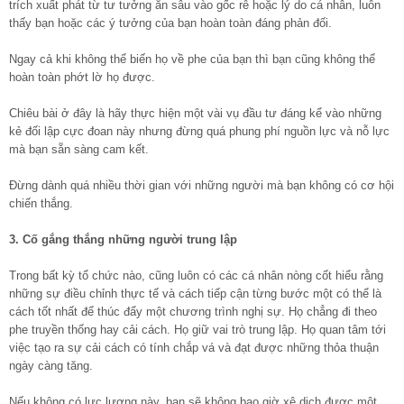
trích xuất phát từ tư tưởng ăn sâu vào gốc rễ hoặc lý do cá nhân, luôn
thấy bạn hoặc các ý tưởng của bạn hoàn toàn đáng phản đối.
Ngay cả khi không thể biến họ về phe của bạn thì bạn cũng không thể
hoàn toàn phớt lờ họ được.
Chiêu bài ở đây là hãy thực hiện một vài vụ đầu tư đáng kể vào những
kẻ đối lập cực đoan này nhưng đừng quá phung phí nguồn lực và nỗ lực
mà bạn sẵn sàng cam kết.
Đừng dành quá nhiều thời gian với những người mà bạn không có cơ hội
chiến thắng.
3. Cố gắng thắng những người trung lập
Trong bất kỳ tổ chức nào, cũng luôn có các cá nhân nòng cốt hiểu rằng
những sự điều chỉnh thực tế và cách tiếp cận từng bước một có thể là
cách tốt nhất để thúc đẩy một chương trình nghị sự. Họ chẳng đi theo
phe truyền thống hay cải cách. Họ giữ vai trò trung lập. Họ quan tâm tới
việc tạo ra sự cải cách có tính chắp vá và đạt được những thỏa thuận
ngày càng tăng.
Nếu không có lực lượng này, bạn sẽ không bao giờ xê dịch được một