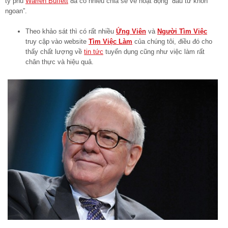
tỷ phú
Warren Buffett
đã có nhiều chia sẻ về hoạt động “đầu tư khôn
ngoan”.
Theo khảo sát thì có rất nhiều
Ứng Viên
và
Người Tìm Việc
truy cập vào website
Tìm Việc Làm
của chúng tôi, điều đó cho
thấy chất lượng về
tin tức
tuyển dụng cũng như việc làm rất
chân thực và hiệu quả.