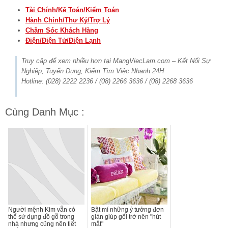
Tài Chính/Kế Toán/Kiểm Toán
Hành Chính/Thư Ký/Trợ Lý
Chăm Sóc Khách Hàng
Điện/Điện Tử/Điện Lạnh
Truy cập để xem nhiều hơn tại MangViecLam.com – Kết Nối Sự
Nghiệp, Tuyển Dụng, Kiếm Tìm Việc Nhanh 24H
Hotline: (028) 2222 2236 / (08) 2266 3636 / (08) 2268 3636
Cùng Danh Mục :
Người mệnh Kim vẫn có
Bật mí những ý tưởng đơn
thể sử dụng đồ gỗ trong
giản giúp gối trở nên "hút
nhà nhưng cũng nên tiết
mắt"