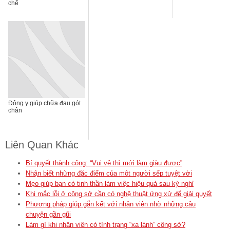
chế
Đông y giúp chữa đau gót
chân
Liên Quan Khác
Bí quyết thành công: “Vui vẻ thì mới làm giàu được”
Nhận biết những đặc điểm của một người sếp tuyệt vời
Mẹo giúp bạn có tinh thần làm việc hiệu quả sau kỳ nghỉ
Khi mắc lỗi ở công sở cần có nghệ thuật ứng xử để giải quyết
Phương pháp giúp gắn kết với nhân viên nhờ những câu
chuyện gần gũi
Làm gì khi nhân viên có tình trạng “xa lánh” công sở?