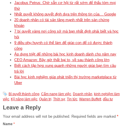
Jacobus Petrus: Chờ sẵn cơ hội từ rất sớm để thấu tóm mọi
thứ
Nhất quyết không quyết định dựa trên thông tin của… Google
20 doanh nhân có tài sản tăng mạnh nhất trên sàn chứng
khoán
7 bí quyết vàng nơi công sở mà bạn nhất định phải biết và học
hỏi
9 điều phụ huynh có thể làm để giúp con để có được thành
công
Áp dụng triệt để những bài học kinh doanh dành cho năm nay
CEO Amazon: Bây giờ thất bại to, về sau thành công lớn
Biết cách tập hợp xung quanh những người giúp bạn tìm câu
trả lời
Bài học kinh nghiệm giúp phát triển thị trường marketplace từ
Uber
Bí quyết thành công
,
Cẩm nang làm việc
,
Doanh nhân
,
kinh nghiệm làm
việc
,
Kỹ năng làm việc
,
Quản trị
,
Thời sự
,
Tin tức
,
Warren Buffett
,
đầu tư
Leave a Reply
Your email address will not be published.
Required fields are marked
*
Name
*