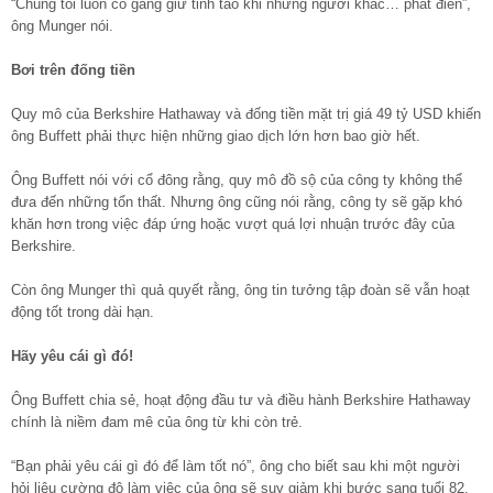
“Chúng tôi luôn cố gắng giữ tỉnh táo khi những người khác… phát điên”,
ông Munger nói.
Bơi trên đống tiền
Quy mô của Berkshire Hathaway và đống tiền mặt trị giá 49 tỷ USD khiến
ông Buffett phải thực hiện những giao dịch lớn hơn bao giờ hết.
Ông Buffett nói với cổ đông rằng, quy mô đồ sộ của công ty không thể
đưa đến những tổn thất. Nhưng ông cũng nói rằng, công ty sẽ gặp khó
khăn hơn trong việc đáp ứng hoặc vượt quá lợi nhuận trước đây của
Berkshire.
Còn ông Munger thì quả quyết rằng, ông tin tưởng tập đoàn sẽ vẫn hoạt
động tốt trong dài hạn.
Hãy yêu cái gì đó!
Ông Buffett chia sẻ, hoạt động đầu tư và điều hành Berkshire Hathaway
chính là niềm đam mê của ông từ khi còn trẻ.
“Bạn phải yêu cái gì đó để làm tốt nó”, ông cho biết sau khi một người
hỏi liệu cường độ làm việc của ông sẽ suy giảm khi bước sang tuổi 82.