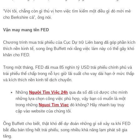
“Với tôi, chẳng còn gì thú vị hơn việc tìm kiếm một điều gì đó mới mẻ
cho Berkshire cả”, ông nói.
Vận may mang tên FED
Chương trình mua trái phiếu của Cục Dự trữ Liên bang đã góp phần kích
thích nền kinh tế, song ông Buffett nói rằng việc làm này có thể gây khó
khăn cho FED.
Trong một tháng, FED đã mua 85 nghìn tỷ USD trái phiếu chính phủ và
trái phiếu thế chấp trong nỗ lực giữ lãi suất cho vay dài hạn ở mức thấp
và kích thích nền kinh tế dịch chuyển.
Những
Người Tìm Việc 24h
qua đa số đã có được cho mình
những lựa chọn công việc phù hợp, vậy bạn có muốn là một
trong những
Nguoi Tim Viec
đó không? Hãy nhanh tay truy
cập vào website của chúng tôi.
Ông Buffett cho biết, thật khó để dự đoán những gì sẽ xảy ra khi FED
bắt đầu bán tống hết trái phiếu, song nhiều khả năng lạm phát sẽ gia
tăng.