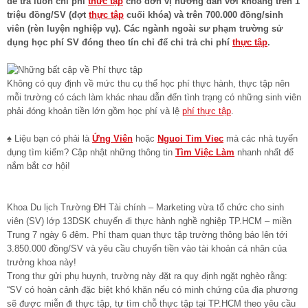
để trả luôn chi phí
thực tập
cho đơn vị hướng dẫn với khoảng trên 1
triệu đồng/SV (đợt
thực tập
cuối khóa) và trên 700.000 đồng/sinh
viên (rèn luyện nghiệp vụ). Các ngành ngoài sư phạm trường sử
dụng học phí SV đóng theo tín chỉ để chi trả chi phí
thực tập
.
Không có quy định về mức thu cụ thể học phí thực hành, thực tập nên
mỗi trường có cách làm khác nhau dẫn đến tình trạng có những sinh viên
phải đóng khoản tiền lớn gồm học phí và lệ
phí thực tập
.
♠ Liệu bạn có phải là
Ứng Viên
hoặc
Nguoi Tim Viec
mà các nhà tuyển
dụng tìm kiếm? Cập nhật những thông tin
Tìm Việc Làm
nhanh nhất để
nắm bắt cơ hội!
Khoa Du lịch Trường ĐH Tài chính – Marketing vừa tổ chức cho sinh
viên (SV) lớp 13DSK chuyến đi thực hành nghề nghiệp TP.HCM – miền
Trung 7 ngày 6 đêm. Phí tham quan thực tập trường thông báo lên tới
3.850.000 đồng/SV và yêu cầu chuyển tiền vào tài khoản cá nhân của
trưởng khoa này!
Trong thư gửi phụ huynh, trường này đặt ra quy định ngặt nghèo rằng:
“SV có hoàn cảnh đặc biệt khó khăn nếu có minh chứng của địa phương
sẽ được miễn đi thực tập, tự tìm chỗ thực tập tại TP.HCM theo yêu cầu