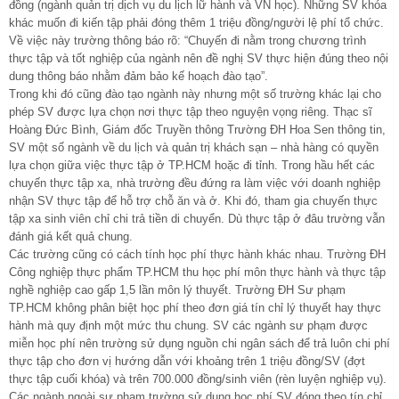
đồng (ngành quản trị dịch vụ du lịch lữ hành và VN học). Những SV khóa
khác muốn đi kiến tập phải đóng thêm 1 triệu đồng/người lệ phí tổ chức.
Về việc này trường thông báo rõ: “Chuyến đi nằm trong chương trình
thực tập và tốt nghiệp của ngành nên đề nghị SV thực hiện đúng theo nội
dung thông báo nhằm đảm bảo kế hoạch đào tạo”.
Trong khi đó cũng đào tạo ngành này nhưng một số trường khác lại cho
phép SV được lựa chọn nơi thực tập theo nguyện vọng riêng. Thạc sĩ
Hoàng Đức Bình, Giám đốc Truyền thông Trường ĐH Hoa Sen thông tin,
SV một số ngành về du lịch và quản trị khách sạn – nhà hàng có quyền
lựa chọn giữa việc thực tập ở TP.HCM hoặc đi tỉnh. Trong hầu hết các
chuyến thực tập xa, nhà trường đều đứng ra làm việc với doanh nghiệp
nhận SV thực tập để hỗ trợ chỗ ăn và ở. Khi đó, tham gia chuyến thực
tập xa sinh viên chỉ chi trả tiền di chuyển. Dù thực tập ở đâu trường vẫn
đánh giá kết quả chung.
Các trường cũng có cách tính học phí thực hành khác nhau. Trường ĐH
Công nghiệp thực phẩm TP.HCM thu học phí môn thực hành và thực tập
nghề nghiệp cao gấp 1,5 lần môn lý thuyết. Trường ĐH Sư phạm
TP.HCM không phân biệt học phí theo đơn giá tín chỉ lý thuyết hay thực
hành mà quy định một mức thu chung. SV các ngành sư phạm được
miễn học phí nên trường sử dụng nguồn chi ngân sách để trả luôn chi phí
thực tập cho đơn vị hướng dẫn với khoảng trên 1 triệu đồng/SV (đợt
thực tập cuối khóa) và trên 700.000 đồng/sinh viên (rèn luyện nghiệp vụ).
Các ngành ngoài sư phạm trường sử dụng học phí SV đóng theo tín chỉ