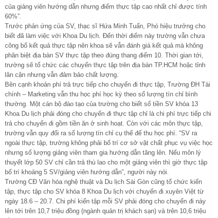
của giảng viên hướng dẫn nhưng điểm thực tập cao nhất chỉ được tính
60%”.
Trước phản ứng của SV, thạc sĩ Hứa Minh Tuấn, Phó hiệu trưởng cho
biết đã làm việc với Khoa Du lịch. Đến thời điểm này trường vẫn chưa
công bố kết quả thực tập nên khoa sẽ vẫn đánh giá kết quả mà không
phân biệt địa bàn SV thực tập theo đúng thang điểm 10. Thời gian tới,
trường sẽ tổ chức các chuyến thực tập trên địa bàn TP.HCM hoặc tỉnh
lân cận nhưng vẫn đảm bảo chất lượng.
Bên cạnh khoản phí trả trực tiếp cho chuyến đi thực tập, Trường ĐH Tài
chính – Marketing vẫn thu học phí học kỳ theo số lượng tín chỉ bình
thường. Một cán bộ đào tạo của trường cho biết số tiền SV khóa 13
Khoa Du lịch phải đóng cho chuyến đi thực tập chỉ là chi phí trực tiếp chi
trả cho chuyến đi gồm tiền ăn ở sinh hoạt. Còn với các môn thực tập,
trường vẫn quy đổi ra số lượng tín chỉ cụ thể để thu học phí. “SV ra
ngoài thực tập, trường không phải bố trí cơ sở vật chất phục vụ việc học
nhưng số lượng giảng viên tham gia hướng dẫn tăng lên. Nếu môn lý
thuyết lớp 50 SV chỉ cần trả thù lao cho một giảng viên thì giờ thực tập
bố trí khoảng 5 SV/giảng viên hướng dẫn”, người này nói.
Trường CĐ Văn hóa nghệ thuật và Du lịch Sài Gòn cũng tổ chức kiến
tập, thực tập cho SV khóa 8 Khoa Du lịch với chuyến đi xuyên Việt từ
ngày 18.6 – 20.7. Chi phí kiến tập mỗi SV phải đóng cho chuyến đi này
lên tới trên 10,7 triệu đồng (ngành quản trị khách sạn) và trên 10,6 triệu