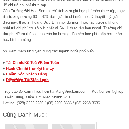
để chi trả chi phí thực tập.
Còn Trường ĐH Hoa Sen thì chỉ tính đơn giá học phí môn thực tập, thực
địa tương đương 60 – 70% đơn giá tín chỉ môn học lý thuyết. Lý giải
điều này, thạc sĩ Hoàng Đức Bình nói do môn thực tập trường không
phải trả chi phí cơ sở vật chất vì SV đi thực tập bên ngoài. Trường chỉ
thu phí để trả thù lao cho cán bộ hướng dẫn nên học phí thấp hơn môn
học bình thường.
>> Xem thêm tin tuyển dụng các ngành nghề phổ biến:
♦
Tài Chính/Kế Toán/Kiểm Toán
♦
Hành Chính/Thư Ký/Trợ Lý
♦
Chăm Sóc Khách Hàng
♦
Điện/Điện Tử/Điện Lạnh
Truy cập để xem nhiều hơn tại MangViecLam.com – Kết Nối Sự Nghiệp,
Tuyển Dụng, Kiếm Tìm Việc Nhanh 24H
Hotline: (028) 2222 2236 / (08) 2266 3636 / (08) 2268 3636
Cùng Danh Mục :