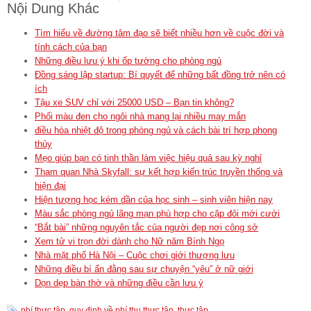
Nội Dung Khác
Tìm hiểu về đường tâm đạo sẽ biết nhiều hơn về cuộc đời và
tính cách của bạn
Những điều lưu ý khi ốp tường cho phòng ngủ
Đồng sáng lập startup: Bí quyết để những bất đồng trở nên có
ích
Tậu xe SUV chỉ với 25000 USD – Bạn tin không?
Phối màu đen cho ngôi nhà mang lại nhiều may mắn
điều hòa nhiệt độ trong phòng ngủ và cách bài trí hợp phong
thủy
Mẹo giúp bạn có tinh thần làm việc hiệu quả sau kỳ nghỉ
Tham quan Nhà Skyfall: sự kết hợp kiến trúc truyền thống và
hiện đại
Hiện tượng học kém dần của học sinh – sinh viên hiện nay
Màu sắc phòng ngủ lãng mạn phù hợp cho cặp đôi mới cưới
“Bắt bài” những nguyên tắc của người đẹp nơi công sở
Xem tử vi trọn đời dành cho Nữ năm Bính Ngọ
Nhà mặt phố Hà Nội – Cuộc chơi giới thượng lưu
Những điều bí ẩn đằng sau sự chuyện “yêu” ở nữ giới
Dọn dẹp bàn thờ và những điều cần lưu ý
phí thực tập
,
quy định về phí thu thực tập
,
thực tập