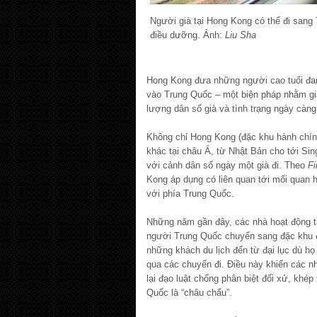
Người già tại Hong Kong có thể đi sang
điều dưỡng. Ảnh:
Liu Sha
Hong Kong đưa những người cao tuổi đang
vào Trung Quốc – một biện pháp nhằm giải
lượng dân số già và tình trạng ngày càng 
Không chỉ Hong Kong (đặc khu hành chín
khác tại châu Á, từ Nhật Bản cho tới Si
với cảnh dân số ngày một già đi. Theo
Fi
Kong áp dụng có liên quan tới mối quan 
với phía Trung Quốc.
Những năm gần đây, các nhà hoạt động t
người Trung Quốc chuyển sang đặc khu đ
những khách du lịch đến từ đại lục dù họ 
qua các chuyến đi. Điều này khiến các n
lại đạo luật chống phân biệt đối xử, khép 
Quốc là “châu chấu”.