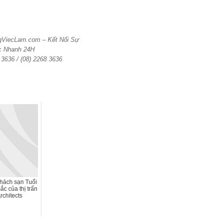
ngViecLam.com – Kết Nối Sự
c Nhanh 24H
6 3636 / (08) 2268 3636
hách sạn Tuổi
ắc của thị trấn
Architects