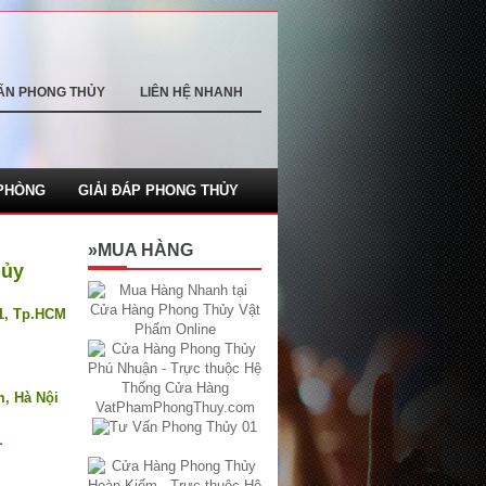
ẤN PHONG THỦY
LIÊN HỆ NHANH
PHÒNG
GIẢI ĐÁP PHONG THỦY
»MUA HÀNG
hủy
.1, Tp.HCM
m, Hà Nội
1