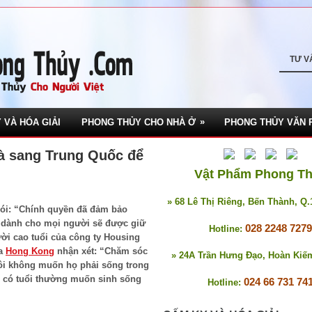
TƯ V
»
 VÀ HÓA GIẢI
PHONG THỦY CHO NHÀ Ở
PHONG THỦY VĂN 
à sang Trung Quốc để
Vật Phẩm Phong T
» 68 Lê Thị Riêng, Bến Thành, Q
nói: “Chính quyền đã đảm bảo
 dành cho mọi người sẽ được giữ
028 2248 7279
Hotline:
ời cao tuổi của công ty Housing
ủa
Hong Kong
nhận xét: “Chăm sóc
» 24A Trần Hưng Đạo, Hoàn Kiế
tôi không muốn họ phải sống trong
i có tuổi thường muốn sinh sống
024 66 731 74
Hotline: