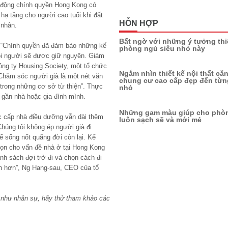
n động chính quyền Hong Kong có
ạ tầng cho người cao tuổi khi đất
HỖN HỢP
 nhân.
Bất ngờ với những ý tưởng thi
: “Chính quyền đã đảm bảo những kế
phòng ngủ siêu nhỏ này
ọi người sẽ được giữ nguyên. Giám
ông ty Housing Society, một tổ chức
Ngắm nhìn thiết kế nội thất că
Chăm sóc người già là một nét văn
chung cư cao cấp đẹp đến từng
trong những cơ sở từ thiện”. Thực
nhỏ
 gần nhà hoặc gia đình mình.
Những gam màu giúp cho phò
c cấp nhà điều dưỡng vẫn dài thêm
luôn sạch sẽ và mới mẻ
húng tôi không ép người già đi
 sống nốt quãng đời còn lại. Kế
ọn cho vấn đề nhà ở tại Hong Kong
nh sách đợi trở đi và chọn cách đi
nh hơn”, Ng Hang-sau, CEO của tổ
 như nhân sự, hãy thử tham khảo các