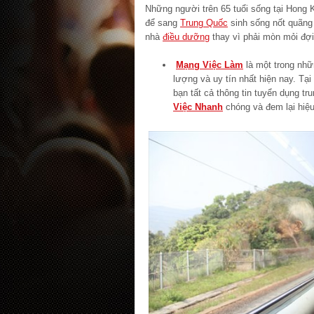
Những người trên 65 tuổi sống tại Hong K
để sang
Trung Quốc
sinh sống nốt quãng 
nhà
điều dưỡng
thay vì phải mòn mỏi đợi
Mạng Việc Làm
là một trong nh
lượng và uy tín nhất hiện nay. Tại
bạn tất cả thông tin tuyển dụng tr
Việc Nhanh
chóng và đem lại hiệu