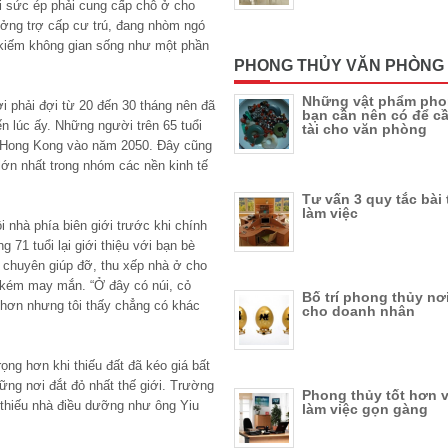
 sức ép phải cung cấp chỗ ở cho
ưởng trợ cấp cư trú, đang nhòm ngó
kiếm không gian sống như một phần
PHONG THỦY VĂN PHÒNG
Những vật phẩm pho
 phải đợi từ 20 đến 30 tháng nên đã
bạn cần nên có để c
n lúc ấy. Những người trên 65 tuổi
tài cho văn phòng
 Hong Kong vào năm 2050. Đây cũng
 lớn nhất trong nhóm các nền kinh tế
Tư vấn 3 quy tắc bài 
làm việc
i nhà phía biên giới trước khi chính
 71 tuổi lại giới thiệu với bạn bè
 chuyên giúp đỡ, thu xếp nhà ở cho
 kém may mắn. “Ở đây có núi, cỏ
Bố trí phong thủy nơi
 hơn nhưng tôi thấy chẳng có khác
cho doanh nhân
ng hơn khi thiếu đất đã kéo giá bất
hững nơi đắt đỏ nhất thế giới. Trường
Phong thủy tốt hơn 
 thiếu nhà điều dưỡng như ông Yiu
làm việc gọn gàng