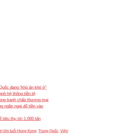
Quốc đang “khó ăn khó ở”
nh hệ thống tiền tệ
ong tranh chấp thương mại
g ngần ngại đổ tiền vào
tiêu thụ tới 1.000 tấn
i lớn tuổi Hong Kong
,
Trung Quốc
,
Viện