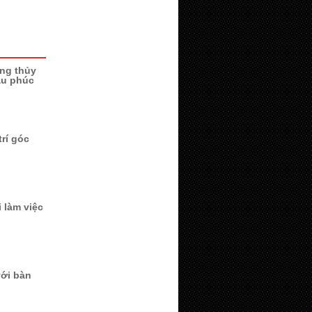
ng thủy
ầu phúc
trí góc
 làm việc
với bàn