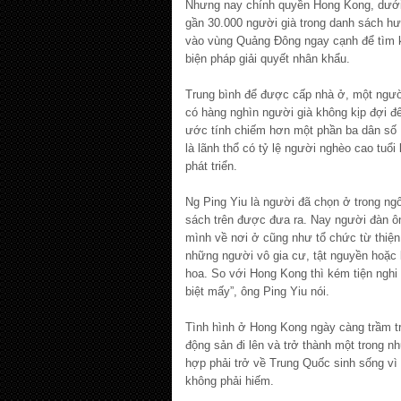
Nhưng nay chính quyền Hong Kong, dưới
gần 30.000 người già trong danh sách h
vào vùng Quảng Đông ngay cạnh để tìm 
biện pháp giải quyết nhân khẩu.
Trung bình để được cấp nhà ở, một người
có hàng nghìn người già không kịp đợi đế
ước tính chiếm hơn một phần ba dân số
là lãnh thổ có tỷ lệ người nghèo cao tuổi
phát triển.
Ng Ping Yiu là người đã chọn ở trong ngô
sách trên được đưa ra. Nay người đàn ông
mình về nơi ở cũng như tổ chức từ thiện
những người vô gia cư, tật nguyền hoặc
hoa. So với Hong Kong thì kém tiện nghi
biệt mấy”, ông Ping Yiu nói.
Tình hình ở Hong Kong ngày càng trầm trọ
động sản đi lên và trở thành một trong n
hợp phải trở về Trung Quốc sinh sống vì
không phải hiếm.