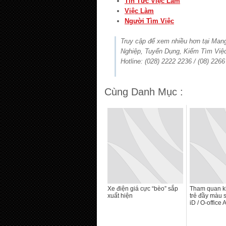
Tin Tức Việc Làm
Việc Làm
Người Tìm Việc
Truy cập để xem nhiều hơn tại Ma
Nghiệp, Tuyển Dụng, Kiếm Tìm Việ
Hotline: (028) 2222 2236 / (08) 226
Cùng Danh Mục :
Xe điện giá cực “bèo” sắp
Tham quan k
xuất hiện
trẻ đầy màu s
iD / O-office 