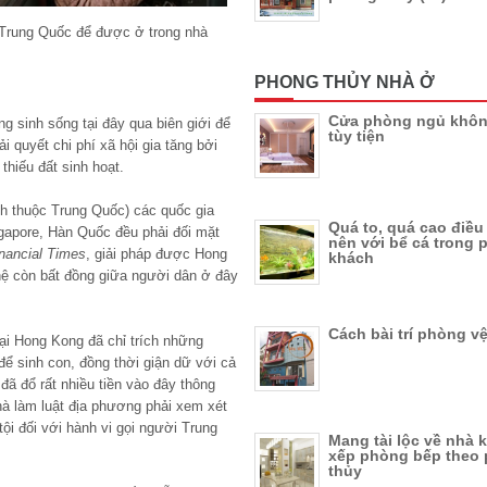
 Trung Quốc để được ở trong nhà
PHONG THỦY NHÀ Ở
Cửa phòng ngủ khôn
 sinh sống tại đây qua biên giới để
tùy tiện
 quyết chi phí xã hội gia tăng bởi
thiếu đất sinh hoạt.
h thuộc Trung Quốc) các quốc gia
Quá to, quá cao điề
ngapore, Hàn Quốc đều phải đối mặt
nên với bể cá trong
nancial Times
, giải pháp được Hong
khách
hệ còn bất đồng giữa người dân ở đây
Cách bài trí phòng v
ại Hong Kong đã chỉ trích những
ể sinh con, đồng thời giận dữ với cả
đã đổ rất nhiều tiền vào đây thông
hà làm luật địa phương phải xem xét
tội đối với hành vi gọi người Trung
Mang tài lộc về nhà 
xếp phòng bếp theo
thủy