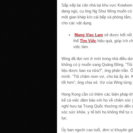
Sắp xếp lại căn nhà tại khu vực Kowloon
đang ngủ, cụ ông Ng Shui Wing muốn có
một gian khép kín cái bếp và phòng tắm,
cho các vật dụng.
Mang Viec Lam
sẽ được kết nối 
thể
Tìm Việc
hiệu quả, giúp ích ch
việc làm.
Wing đã đợi nơi ở mới trong nhà điều d
không có ý muốn sang Quảng Đông. “Tôi từ
liệu được bao xa nữa?”, ông phân trần. Ô
mình. “Tôi chăm nom vợ, cho bà ấy ăn. Kh
tốt hơn”, ông chia sẻ. Vợ của Wing từng 
Hong Kong cần có thêm các biện pháp k
kể cả việc đảm bảo với họ về chăm sóc 
nghỉ hưu tại Trung Quốc thường rời đến
sóc sức khỏe, y tế bởi họ không thể tự c
lục.
Ủy ban người cao tuổi, đơn vị khuyên gi