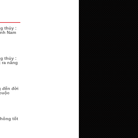
g thủy :
ành Nam
g thủy :
 ra năng
 đến đời
 cuộc
không tốt