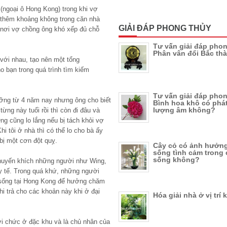
 (ngoại ô Hong Kong) trong khi vợ
 thêm khoảng không trong căn nhà
GIẢI ĐÁP PHONG THỦY
 nơi vợ chồng ông khó xếp đủ chỗ
Tư vấn giải đáp phon
Phân vân đổi Bắc th
với nhau, tạo nên một tổng
o bạn trong quá trình tìm kiếm
Tư vấn giải đáp phon
ưỡng từ 4 năm nay nhưng ông cho biết
Bình hoa khô có phát
lượng âm không?
ng này tuổi rồi thì còn đi đâu và
ng cũng lo lắng nếu bị tách khỏi vợ
i tôi ở nhà thì có thể lo cho bà ấy
bị một cơn đột quỵ.
Cây cỏ có ảnh hưởng
sống tình cảm trong
sống không?
huyến khích những người như Wing,
y tế. Trong quá khứ, những người
 sống tại Hong Kong để hưởng chăm
hi trả cho các khoản này khi ở đại
Hóa giải nhà ở vị trí 
ới chức ở đặc khu và là chủ nhân của