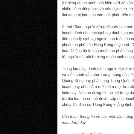
ý tưởng chính sách nhà biên giới đã vậ
nhiều hành động hơn và xây dựng cơ sở h
đai đang bị bán cho các nhà phát triển tư
Alfred Chan, người đứng đầu ủy ban nói
hoạch dành cho các dịch vụ dành cho m
đốc quản lý dịch vụ người cao tuổi của c
phi chính phủ của Hong Kong nhận xét: “
hóa. Chúng tôi không muốn họ phải sống 
tế, người có tuổi thường muốn sinh sống
Trong lúc này, danh sách người đợi đượ
và viễn cảnh vẫn chưa có gì sáng sủa. “C
Quảng Đông hay phải sang Trung Quốc để
hoạch này chỉ nhằm mở thêm một lựa ch
hiện nay. Nếu họ đứng từ thứ 50 trong da
tới đại lục, họ có thể được cấp nhà nha
chức Tái định cư Hong Kong khẳng định.
Cần thêm thông tin về các việc làm cũng
mục dưới đây: