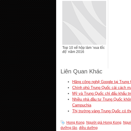
Top 10 xế hộp làm ‘vua tốc
độ’ năm 2016
Liên Quan Khác
Hãng công nghệ Google tại Trung 
Chính phủ Trung Quốc cải cách mạ
Mỹ và Trung Quốc chỉ đấu khẩu tr
Nhiều nhà đầu tư Trung Quốc khôn
Campuchia
Thị trường vàng Trung Quốc có thể 
Hong Kong
,
Người già Hong Kong
,
Ngườ
dưỡng lão
,
điều dưỡng