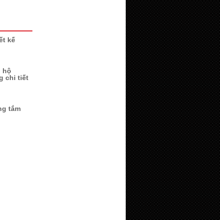
ết kế
n hộ
 chi tiết
ng tắm