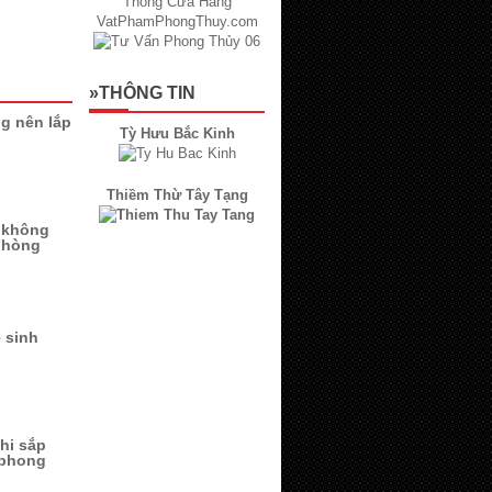
»THÔNG TIN
g nên lắp
Tỳ Hưu Bắc Kinh
Thiềm Thừ Tây Tạng
u không
 phòng
ệ sinh
khi sắp
 phong