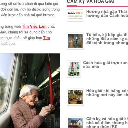
CẤM KỴ VÀ HÓA GIẢI
ong sẽ có lựa chọn đi qua biên giới
đời còn lại, nơi họ được sống trong
Hướng nhà gặp Thái 
 đến lượt cấp nhà tại quê hương.
hướng dẫn Cách hoá 
ững trang web
Tìm Việc Làm
chất
 đây, chúng tôi sẽ cung cấp cho
Tủ bếp, kệ bếp gia đ
ung thực nhất, sẽ giúp bạn
Tìm
những điều cấm kỵ c
để tránh trong phong
 quả cao.
Cách hóa giải trực xu
cửa nhà
Hóa giải khi hàng xó
những nơi này âm k
Cấm kỵ và hóa giải k
nhà có điểm không 
phong thủy (P.I)