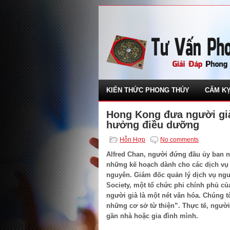
KIẾN THỨC PHONG THỦY
CẤM KỴ
Hong Kong đưa người gi
hưởng điều dưỡng
Hỗn Hợp
No comments
Alfred Chan, người đứng đầu ủy ban 
những kế hoạch dành cho các dịch vụ
nguyên. Giám đốc quản lý dịch vụ ngư
Society, một tổ chức phi chính phủ c
người già là một nét văn hóa. Chúng 
những cơ sở từ thiện”. Thực tế, ngườ
gần nhà hoặc gia đình mình.