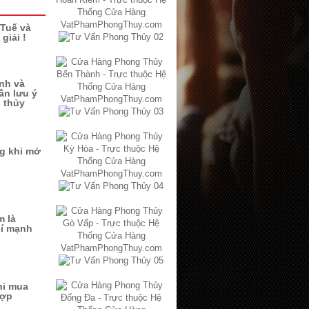
Tuế và
giải !
ình và
ần lưu ý
 thủy
ng khi mở
m là
hí mạnh
hi mua
hợp