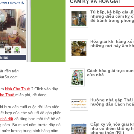
CẤM KỴ VÀ HÓA GIẢI
Tủ bếp, kệ bếp gia đ
những điều cấm kỵ c
để tránh trong phong
Hóa giải khi hàng xó
những nơi này âm k
Cách hóa giải trực xu
t tiền trên
cửa nhà
DatSo.com
tìm
Nhà Cho Thuê
? Click vào đây
Cho Thuê
miễn phí, dễ dàng.
Hướng nhà gặp Thái 
hướng dẫn Cách hoá 
ỉ hưu đến cuối cuộc đời làm việc
 kết hợp của các yếu tố đã góp phần
á
nhà đất
đã tăng hơn một thế hệ để
Cấm kỵ và hóa giải k
ng năm. Ba mươi năm trước đây nó
nhà có điểm không 
ới mức lương trung bình hàng năm.
phong thủy (P.II)