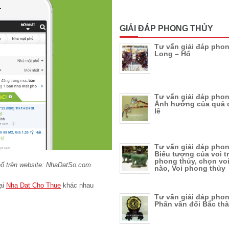
GIẢI ĐÁP PHONG THỦY
Tư vấn giải đáp phon
Long – Hổ
Tư vấn giải đáp phon
Ảnh hưởng của quả 
lê
Tư vấn giải đáp phon
Biểu tượng của voi t
phong thủy, chọn vo
ố trên website: NhaDatSo.com
nào, Voi phong thủy
ại
Nha Dat Cho Thue
khác nhau
Tư vấn giải đáp phon
Phân vân đổi Bắc th