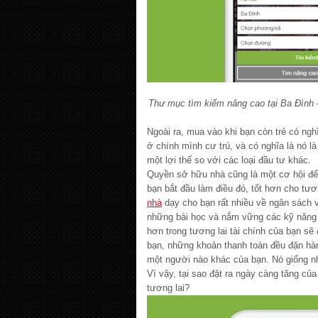
Thư mục tìm kiếm nâng cao tại Ba Đình 
Ngoài ra, mua vào khi bạn còn trẻ có ngh
ở chính mình cư trú, và có nghĩa là nó l
một lợi thế so với các loại đầu tư khác.
Quyền sở hữu nhà cũng là một cơ hội đ
bạn bắt đầu làm điều đó, tốt hơn cho tươn
nhà
dạy cho bạn rất nhiều về ngân sách 
những bài học và nắm vững các kỹ năng v
hơn trong tương lai tài chính của bạn s
bạn, những khoản thanh toán đều đặn hàn
một người nào khác của bạn. Nó giống nh
Vì vậy, tại sao đặt ra ngày càng tăng của
tương lai?