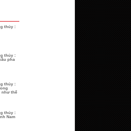
g thủy :
g thủy :
cầu pha
g thủy :
rong
i như thế
g thủy :
ành Nam