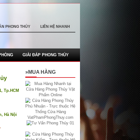
ẤN PHONG THỦY
LIÊN HỆ NHANH
PHÒNG
GIẢI ĐÁP PHONG THỦY
»MUA HÀNG
hủy
.1, Tp.HCM
m, Hà Nội
1