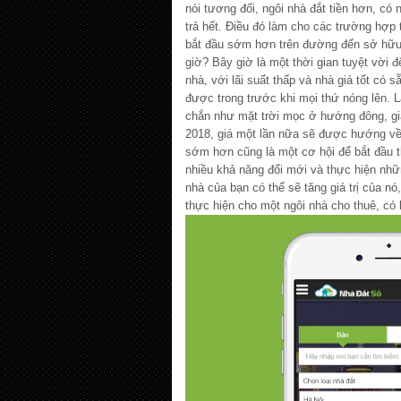
nói tương đối, ngôi nhà đắt tiền hơn, có 
trả hết. Điều đó làm cho các trường hợp
bắt đầu sớm hơn trên đường đến sở hữu 
giờ? Bây giờ là một thời gian tuyệt vời 
nhà, với lãi suất thấp và nhà giá tốt có 
được trong trước khi mọi thứ nóng lên. 
chắn như mặt trời mọc ở hướng đông, giá
2018, giá một lần nữa sẽ được hướng về
sớm hơn cũng là một cơ hội để bắt đầu t
nhiều khả năng đổi mới và thực hiện nhữn
nhà của bạn có thể sẽ tăng giá trị của nó
thực hiện cho một ngôi nhà cho thuê, có 