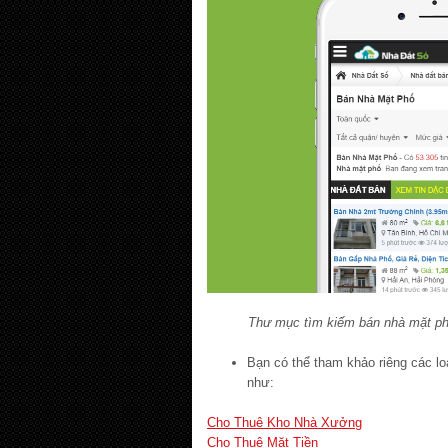
Thư mục tìm kiếm bán nhà mặt ph
Bạn có thể tham khảo riêng các lo
như:
Cho Thuê Kho Nhà Xưởng
Cho Thuê Mặt Tiền