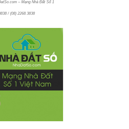
aDatSo.com – Mạng Nhà Đất Số 1
3838 / (08) 2268.3838