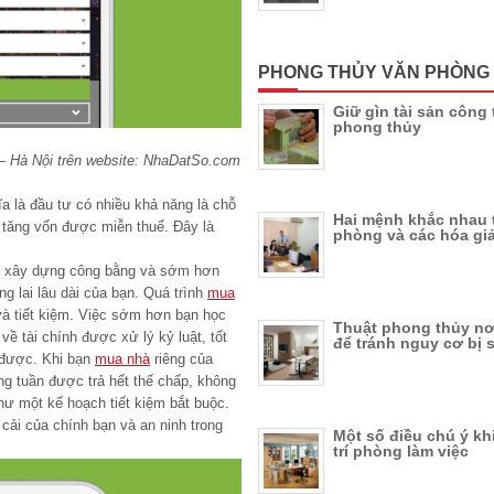
PHONG THỦY VĂN PHÒNG
Giữ gìn tài sản công
phong thủy
– Hà Nội trên website: NhaDatSo.com
ĩa là đầu tư có nhiều khả năng là chỗ
Hai mệnh khắc nhau 
à tăng vốn được miễn thuế. Đây là
phòng và các hóa giả
ể xây dựng công bằng và sớm hơn
g lai lâu dài của bạn. Quá trình
mua
và tiết kiệm. Việc sớm hơn bạn học
Thuật phong thủy nơi
ề tài chính được xử lý kỷ luật, tốt
để tránh nguy cơ bị s
ẽ được. Khi bạn
mua nhà
riêng của
g tuần được trả hết thế chấp, không
ư một kế hoạch tiết kiệm bắt buộc.
 cải của chính bạn và an ninh trong
Một số điều chú ý kh
trí phòng làm việc