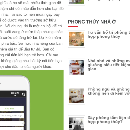
nghĩa là họ sẽ mất nhiều thời gian để
 thậm chí còn hấp dẫn hơn cho bạn để
nhà. Tại sao tôi nên mua ngay bây
để có được vào thị trường sở hữu
PHONG THỦY NHÀ Ở
sẵn. Nói chung, đó là một cơ hội để có
Lãi suất đang ở mức thấp nhưng chắc
Tư vấn bố trí phòng 
hợp phong thủy
 cước sẽ tăng trở lại. Dự kiến năm
 phía bắc. Sở hữu nhà riêng của bạn
hêm giá trị để đầu tư đó. Bạn có
g cải tiến khi bạn trẻ hơn. Cải tạo
Nhà nhỏ và những m
, không giống như bất kỳ cải tiến bạn
giường siêu tiết kiệ
lợi cho đầu tư của người khác.
gian
Phòng ngủ và phòng 
không nên đi kèm vớ
Xây phòng tắm tiện 
hợp phong thủy?