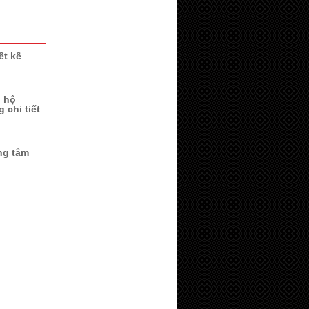
ết kế
n hộ
 chi tiết
ng tắm