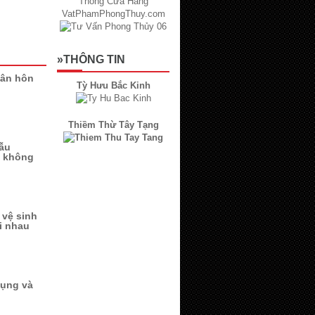
»THÔNG TIN
tân hôn
Tỳ Hưu Bắc Kinh
Thiềm Thừ Tây Tạng
ẫu
m không
vệ sinh
i nhau
dụng và