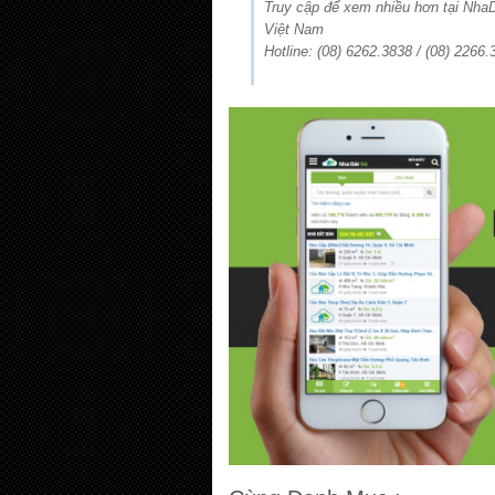
Truy cập để xem nhiều hơn tại Nh
Việt Nam
Hotline: (08) 6262.3838 / (08) 2266.