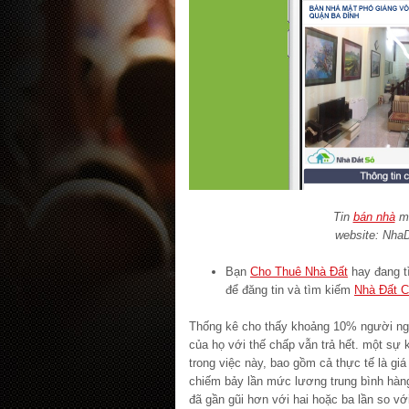
Tin
bán nhà
mặ
website: Nha
Bạn
Cho Thuê Nhà Đất
hay đang 
để đăng tin và tìm kiếm
Nhà Đất 
Thống kê cho thấy khoảng 10% người ngh
của họ với thế chấp vẫn trả hết. một sự
trong việc này, bao gồm cả thực tế là gi
chiếm bảy lần mức lương trung bình hà
đã gần gũi hơn với hai hoặc ba lần so v