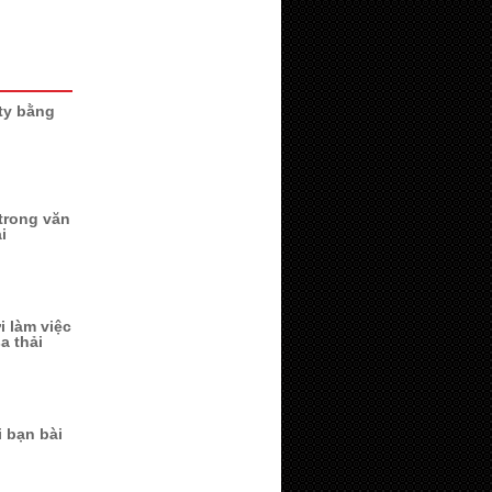
 ty bằng
trong văn
i
 làm việc
a thải
i bạn bài