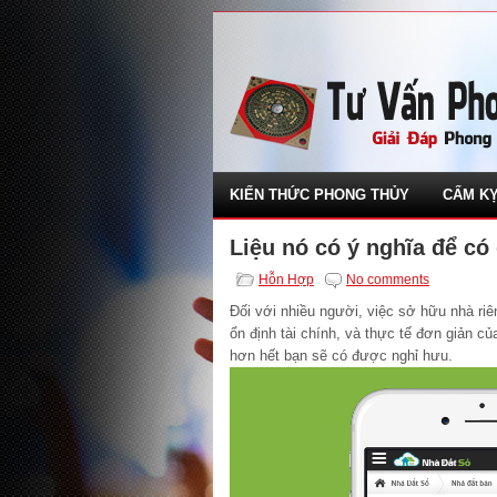
KIẾN THỨC PHONG THỦY
CẤM KỴ
Liệu nó có ý nghĩa để có
Hỗn Hợp
No comments
Đối với nhiều người, việc sở hữu nhà riê
ổn định tài chính, và thực tế đơn giản c
hơn hết bạn sẽ có được nghỉ hưu.