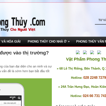
TƯ V
»
 VÀ HÓA GIẢI
PHONG THỦY CHO NHÀ Ở
PHONG THỦY VĂN 
 được vào thị trường?
Vật Phẩm Phong T
ng của bạn đại diện cho an ninh và sự
» 68 Lê Thị Riêng, Bến Thành, Q
ủa vấn đề là sớm hơn bạn bắt đầu tốt
028 2248 7279
Hotline:
» 24A Trần Hưng Đạo, Hoàn Kiế
024 66 731 74
Hotline: