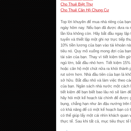
Cho Thuê Biệt Thự
Cho Thuê Căn Hộ Chung Cư
Top lời khuyên để mua nhà riêng của bạ
ngày hôm nay. Nếu bạn đã được đưa ra nh
lần lữa không còn. Hãy bắt đầu ngay lập 
tuyến và thiết lập một ghi nợ trực tiếp 
10% tiền lương của bạn vào tài khoản nà
tiêu nó. Quy mô xuống mong đợi của bạn
tài sản của bạn. Thay vì tiết kiệm tiền 
ngủ lớn, bắt đầu nhỏ hơn. Tiết kiệm 15%
hoặc căn hộ một chút nữa ra khỏi thành 
rut sớm hơn. Nhà đầu tiên của bạn là kh
sở hữu. Bắt đầu nhỏ và làm việc theo c
của bạn. Ngân sách nhà nước một cách 
tiết kiệm để bạn biết bao lâu nó sẽ làm đ
hãy hỏi một kế hoạch tài chính để được 
bụng, chẳng hạn như ăn đậu nướng trên
có khả năng để có một kế hoạch bạn có t
có thể giúp lấy một cái nhìn khách quan 
thực tế. Sau khi tất cả, mục tiêu thực tế