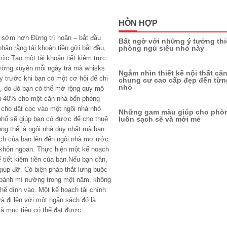
HỖN HỢP
n sớm hơn Đừng trì hoãn – bắt đầu
Bất ngờ với những ý tưởng thi
phòng ngủ siêu nhỏ này
ận rằng tài khoản tiền gửi bắt đầu,
tức.Tạo một tài khoản tiết kiệm trực
thường xuyên mỗi ngày trả mà whisks
Ngắm nhìn thiết kế nội thất că
y trước khi bạn có một cơ hội để chi
chung cư cao cấp đẹp đến từng
nhỏ
, do đó bạn có thể mở rộng quy mô
gửi 40% cho một căn nhà bốn phòng
 cho đặt cọc vào một ngôi nhà nhỏ
Những gam màu giúp cho phò
luôn sạch sẽ và mới mẻ
phố sẽ giúp bạn có được để cho thuê
ông thể là ngôi nhà duy nhất mà bạn
ách của bạn lên đến ngôi nhà mơ ước
khôn ngoan. Thực hiện một kế hoạch
ể tiết kiệm tiền của bạn.Nếu bạn cần,
giúp đỡ. Có biện pháp thắt lưng buộc
 bánh mì nướng trong một năm, không
hể dính vào. Một kế hoạch tài chính
và đi lên với một ngân sách đó là
 là mục tiêu có thể đạt được.