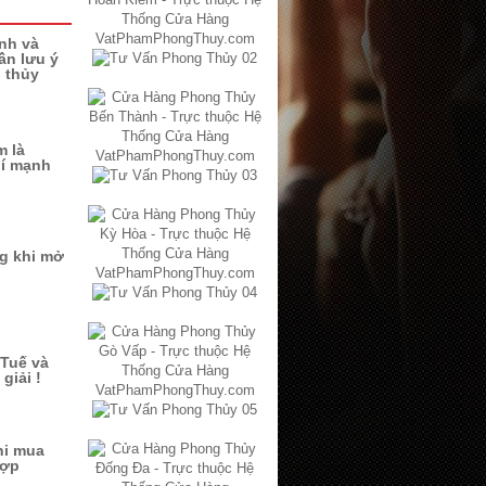
ình và
ần lưu ý
 thủy
m là
hí mạnh
ng khi mở
Tuế và
giải !
hi mua
hợp