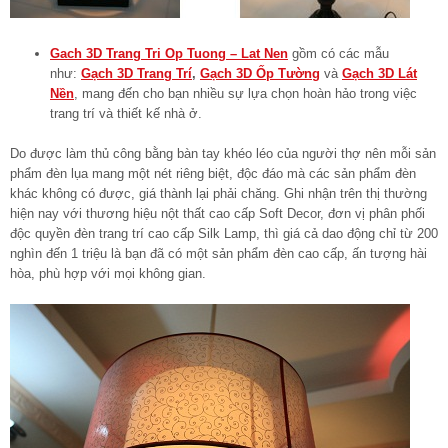
Gach 3D Trang Tri Op Tuong – Lat Nen
gồm có các mẫu
như:
Gạch 3D Trang Trí
,
Gạch 3D Ốp Tường
và
Gạch 3D Lát
Nền
, mang đến cho bạn nhiều sự lựa chọn hoàn hảo trong việc
trang trí và thiết kế nhà ở.
Do được làm thủ công bằng bàn tay khéo léo của người thợ nên mỗi sản
phẩm đèn lụa mang một nét riêng biệt, độc đáo mà các sản phẩm đèn
khác không có được, giá thành lại phải chăng. Ghi nhận trên thị thường
hiện nay với thương hiệu nột thất cao cấp Soft Decor, đơn vị phân phối
độc quyền đèn trang trí cao cấp Silk Lamp, thì giá cả dao động chỉ từ 200
nghìn đến 1 triệu là bạn đã có một sản phẩm đèn cao cấp, ấn tượng hài
hòa, phù hợp với mọi không gian.