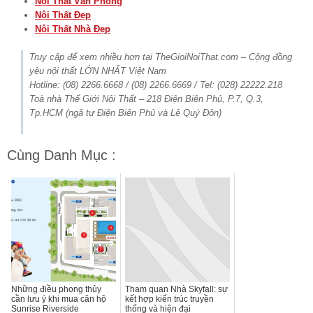
Nội Thất Văn Phòng
Nội Thất Đẹp
Nội Thất Nhà Đẹp
Truy cập để xem nhiều hơn tại TheGioiNoiThat.com – Cộng đồng
yêu nội thất LỚN NHẤT Việt Nam
Hotline: (08) 2266.6668 / (08) 2266.6669 / Tel: (028) 22222.218
Toà nhà Thế Giới Nội Thất – 218 Điện Biên Phủ, P.7, Q.3,
Tp.HCM (ngã tư Điện Biên Phủ và Lê Quý Đôn)
Cùng Danh Mục :
Những điều phong thủy
Tham quan Nhà Skyfall: sự
cần lưu ý khi mua căn hộ
kết hợp kiến trúc truyền
Sunrise Riverside
thống và hiện đại