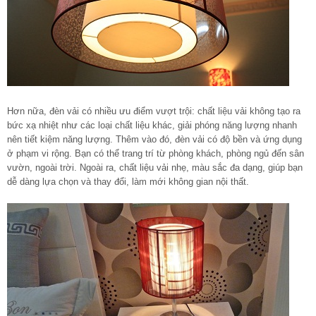
Hơn nữa, đèn vải có nhiều ưu điểm vượt trội: chất liệu vải không tạo ra
bức xạ nhiệt như các loại chất liệu khác, giải phóng năng lượng nhanh
nên tiết kiệm năng lượng. Thêm vào đó, đèn vải có độ bền và ứng dụng
ở phạm vi rộng. Bạn có thể trang trí từ phòng khách, phòng ngủ đến sân
vườn, ngoài trời. Ngoài ra, chất liệu vải nhẹ, màu sắc đa dạng, giúp bạn
dễ dàng lựa chọn và thay đổi, làm mới không gian nội thất.