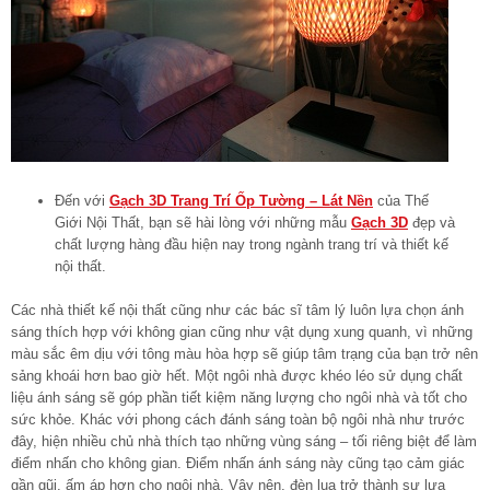
Đến với
Gạch 3D Trang Trí Ốp Tường – Lát Nền
của Thế
Giới Nội Thất, bạn sẽ hài lòng với những mẫu
Gạch 3D
đẹp và
chất lượng hàng đầu hiện nay trong ngành trang trí và thiết kế
nội thất.
Các nhà thiết kế nội thất cũng như các bác sĩ tâm lý luôn lựa chọn ánh
sáng thích hợp với không gian cũng như vật dụng xung quanh, vì những
màu sắc êm dịu với tông màu hòa hợp sẽ giúp tâm trạng của bạn trở nên
sảng khoái hơn bao giờ hết. Một ngôi nhà được khéo léo sử dụng chất
liệu ánh sáng sẽ góp phần tiết kiệm năng lượng cho ngôi nhà và tốt cho
sức khỏe. Khác với phong cách đánh sáng toàn bộ ngôi nhà như trước
đây, hiện nhiều chủ nhà thích tạo những vùng sáng – tối riêng biệt để làm
điểm nhấn cho không gian. Điểm nhấn ánh sáng này cũng tạo cảm giác
gần gũi, ấm áp hơn cho ngôi nhà. Vậy nên, đèn lụa trở thành sự lựa