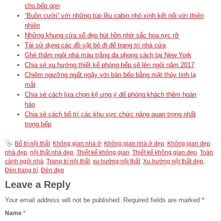
cho bếp gọn
“Buồn cười” với những túp lều cabin nhỏ xinh kết nối với thiên
nhiên
Những khung cửa sổ đẹp hút hồn nhờ sắc hoa rực rỡ
Tái sử dụng các đồ vật bỏ đi để trang trí nhà cửa
Ghé thăm ngôi nhà màu trắng đa phong cách tại New York
Chia sẻ xu hướng thiết kế phòng bếp sẽ lên ngôi năm 2017
Chiêm ngưỡng ngất ngây với bàn bếp bằng mặt thủy tinh lạ
mắt
Chia sẻ cách lựa chọn kệ ưng ý để phòng khách thêm hoàn
hảo
Chia sẻ cách bố trí các khu vực chức năng quan trọng nhất
trong bếp
Bố trí nội thất
,
Không gian nhà ở
,
Không gian nhà ở đẹp
,
Không gian đẹp
,
nhà đẹp
,
nội thất nhà đẹp
,
Thiết kế không gian
,
Thiết kế không gian đẹp
,
Toàn
cảnh ngôi nhà
,
Trang trí nội thất
,
xu hướng nội thất
,
Xu hướng nội thất đẹp
,
Đèn trang trí
,
Đèn đẹp
Leave a Reply
Your email address will not be published.
Required fields are marked
*
Name
*