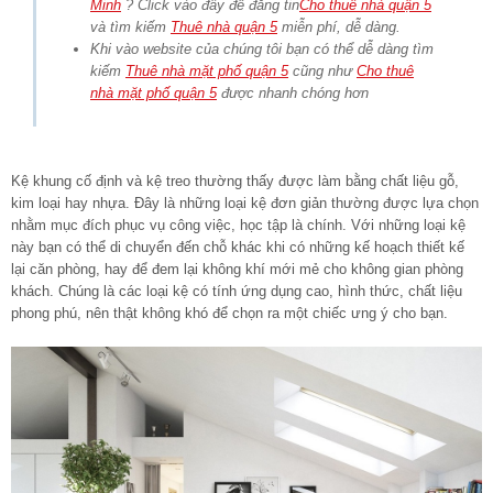
Minh
? Click vào đây để đăng tin
Cho thuê nhà quận 5
và tìm kiếm
Thuê nhà quận 5
miễn phí, dễ dàng.
Khi vào website của chúng tôi bạn có thể dễ dàng tìm
kiếm
Thuê nhà mặt phố quận 5
cũng như
Cho thuê
nhà mặt phố quận 5
được nhanh chóng hơn
Kệ khung cố định và
kệ treo
thường thấy được làm bằng chất liệu gỗ,
kim loại hay nhựa. Đây là những loại kệ đơn giản thường được lựa chọn
nhằm mục đích phục vụ công việc, học tập là chính. Với những loại kệ
này bạn có thể di chuyển đến chỗ khác khi có những kế hoạch thiết kế
lại căn phòng, hay để đem lại không khí mới mẻ cho không gian phòng
khách. Chúng là các loại kệ có tính ứng dụng cao, hình thức, chất liệu
phong phú, nên thật không khó để chọn ra một chiếc ưng ý cho bạn.