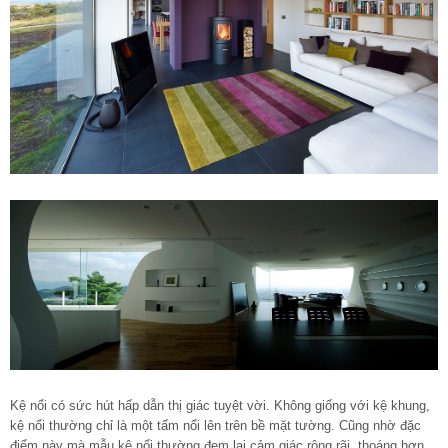
Kệ nổi có sức hút hấp dẫn thị giác tuyệt vời. Không giống với kệ khung,
kệ nổi thường chỉ là một tấm nổi lên trên bề mặt tường. Cũng nhờ đặc
điểm này mà mẫu kệ nổi thường đem lại cảm giác rộng rãi, thoáng hơn