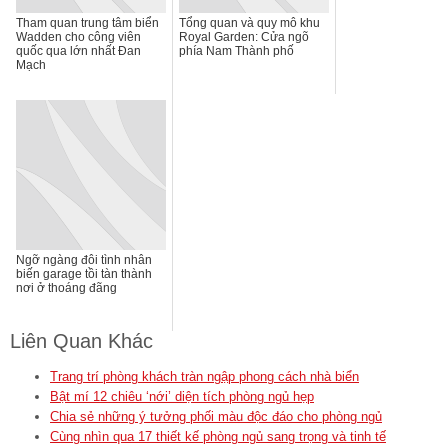
Tham quan trung tâm biển
Tổng quan và quy mô khu
Wadden cho công viên
Royal Garden: Cửa ngõ
quốc qua lớn nhất Đan
phía Nam Thành phố
Mạch
Ngỡ ngàng đôi tình nhân
biến garage tồi tàn thành
nơi ở thoáng đãng
Liên Quan Khác
Trang trí phòng khách tràn ngập phong cách nhà biển
Bật mí 12 chiêu ‘nới’ diện tích phòng ngủ hẹp
Chia sẻ những ý tưởng phối màu độc đáo cho phòng ngủ
Cùng nhìn qua 17 thiết kế phòng ngủ sang trọng và tinh tế