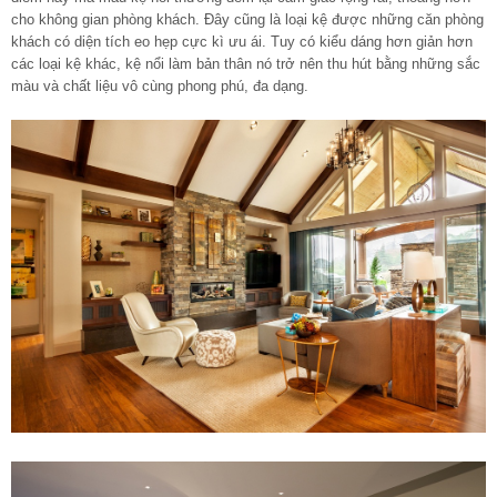
cho không gian phòng khách. Đây cũng là loại kệ được những căn phòng
khách có diện tích eo hẹp cực kì ưu ái. Tuy có kiểu dáng hơn giản hơn
các loại kệ khác, kệ nổi làm bản thân nó trở nên thu hút bằng những sắc
màu và chất liệu vô cùng phong phú, đa dạng.