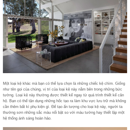
Một loại kệ khác mà bạn có thể lựa chọn là những chiếc kệ chìm. Giống
như tên gọi của chúng, vị trí của loại kệ này nằm bên trong những bức
tường. Loại kệ này thường được thiết kế ngay từ quá trình
thiết kế căn
hộ
. Bạn có thể tận dụng những hốc tạo ra làm khu vực lưu trữ mà không
cần thêm bất kì phụ kiện gì. Để tạo ấn tượng cho loại kệ này, người ta
thường sơn những sắc màu nổi bật so với màu tường hay thiết lập một
hệ thống ánh sáng hoàn hảo.