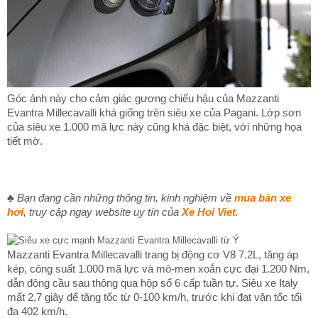
Góc ảnh này cho cảm giác gương chiếu hậu của Mazzanti
Evantra Millecavalli khá giống trên siêu xe của Pagani. Lớp sơn
của siêu xe 1.000 mã lực này cũng khá đặc biệt, với những họa
tiết mờ.
♣
Bạn đang cần những thông tin, kinh nghiệm về
mua bán xe
hơi
, truy cập ngay website uy tín của
Xe Hoi Viet
.
Mazzanti Evantra Millecavalli trang bị động cơ V8 7.2L, tăng áp
kép, công suất 1.000 mã lực và mô-men xoắn cực đại 1.200 Nm,
dẫn động cầu sau thông qua hộp số 6 cấp tuần tự. Siêu xe Italy
mất 2,7 giây để tăng tốc từ 0-100 km/h, trước khi đạt vận tốc tối
đa 402 km/h.