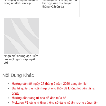
Những kỹ năng mềm quan
Tham quan Nhà Skyfall: sự
trọng nhất khi xin việc.
kết hợp kiến trúc truyền
thống và hiện đại
Nhận biết những đặc điểm
của một người sếp tuyệt
vời
Nội Dung Khác
Hướng dẫn đổi ngày 27 tháng 2 năm 2020 sang âm lịch
Bài trí quầy thu ngân hợp phong thủy để không lọt tiền tài ra
ngoài
Hướng dẫn trang trí nhà để đón mùa hè
McLaren P1 cùng những thông số đáng nể ấn tượng cùng năm