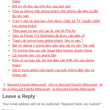
tháng
Bật mí về nhu cầu tình dục của nam giới
Chia se những mẫu phòng khách nhỏ những vẫn đẹp và đầy
đủ tiện nghi
3 gợi ý nhỏ lại giúp bạn chọn được chiếc kệ TV “chuẩn chỉnh”
cho phòng khách
Tổng quan và quy mô cao ốc căn hộ Phú An
Siêu xe Ferrari F12 Berlinetta đã được cấp biển số
Tranh cát tường trong phòng khách, liệu có nên ?
Bật mí những ý tưởng đơn giản giúp gối trở nên “hút mắt”
Thị trường nhà cao cấp Seoul tăng trưởng nhanh chóng
Lời khuyên hay cho phòng tắm
Kiên cố và màu sắc hài hòa điều cần thiết cho sàn phòng
khách
Bài trí trong phòng ngủ người cao tuổi những điều nên và
không nên
Mazzanti Evantra Millecavalli
,
siêu xe Mazzanti Evantra Millecavalli
,
tin
tức xe Mazzanti Evantra Millecavalli
,
xe Mazzanti Evantra Millecavalli
Leave a Reply
Your email address will not be published.
Required fields are marked
*