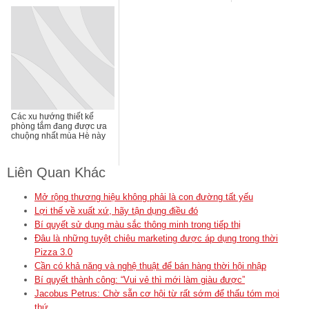
Các xu hướng thiết kế
phòng tắm đang được ưa
chuộng nhất mùa Hè này
Liên Quan Khác
Mở rộng thương hiệu không phải là con đường tất yếu
Lợi thế về xuất xứ, hãy tận dụng điều đó
Bí quyết sử dụng màu sắc thông minh trong tiếp thị
Đâu là những tuyệt chiêu marketing được áp dụng trong thời
Pizza 3.0
Cần có khả năng và nghệ thuật để bán hàng thời hội nhập
Bí quyết thành công: “Vui vẻ thì mới làm giàu được”
Jacobus Petrus: Chờ sẵn cơ hội từ rất sớm để thấu tóm mọi
thứ