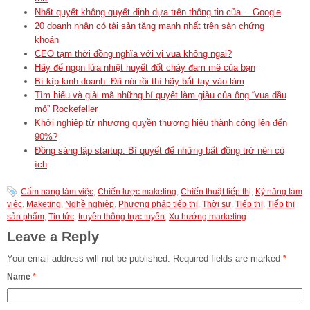
Nhất quyết không quyết định dựa trên thông tin của… Google
20 doanh nhân có tài sản tăng mạnh nhất trên sàn chứng
khoán
CEO tạm thời đồng nghĩa với vị vua không ngai?
Hãy để ngọn lửa nhiệt huyết đốt cháy đam mê của bạn
Bí kíp kinh doanh: Đã nói rồi thì hãy bắt tay vào làm
Tìm hiểu và giải mã những bí quyết làm giàu của ông “vua dầu
mỏ” Rockefeller
Khởi nghiệp từ nhượng quyền thương hiệu thành công lên đến
90%?
Đồng sáng lập startup: Bí quyết để những bất đồng trở nên có
ích
Cẩm nang làm việc
,
Chiến lược maketing
,
Chiến thuật tiếp thị
,
Kỹ năng làm
việc
,
Maketing
,
Nghề nghiệp
,
Phương pháp tiếp thị
,
Thời sự
,
Tiếp thị
,
Tiếp thị
sản phẩm
,
Tin tức
,
truyền thông trực tuyến
,
Xu hướng marketing
Leave a Reply
Your email address will not be published.
Required fields are marked
*
Name
*