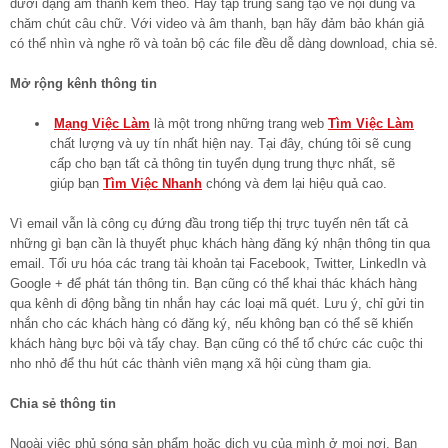
dưới dạng âm thanh kèm theo. Hãy tập trung sáng tạo về nội dung và
chăm chút câu chữ. Với video và âm thanh, bạn hãy đảm bảo khán giả
có thể nhìn và nghe rõ và toản bộ các file đều dễ dàng download, chia sẻ.
Mở rộng kênh thông tin
Mạng Việc Làm
là một trong những trang web
Tìm Việc Làm
chất lượng và uy tín nhất hiện nay. Tại đây, chúng tôi sẽ cung
cấp cho bạn tất cả thông tin tuyển dụng trung thực nhất, sẽ
giúp bạn
Tìm Việc Nhanh
chóng và đem lại hiệu quả cao.
Vì email vẫn là công cụ đứng đầu trong tiếp thị trực tuyến nên tất cả
những gì bạn cần là thuyết phục khách hàng đăng ký nhận thông tin qua
email. Tối ưu hóa các trang tài khoản tại Facebook, Twitter, LinkedIn và
Google + để phát tán thông tin. Bạn cũng có thể khai thác khách hàng
qua kênh di động bằng tin nhắn hay các loại mã quét. Lưu ý, chỉ gửi tin
nhắn cho các khách hàng có đăng ký, nếu không bạn có thể sẽ khiến
khách hàng bực bội và tẩy chay. Bạn cũng có thể tổ chức các cuộc thi
nho nhỏ để thu hút các thành viên mạng xã hội cùng tham gia.
Chia sẻ thông tin
Ngoài việc phủ sóng sản phẩm hoặc dịch vụ của mình ở mọi nơi. Bạn