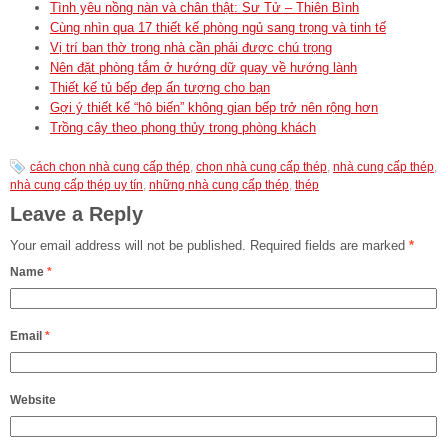
Tình yêu nồng nàn và chân thật: Sư Tử – Thiên Bình
Cùng nhìn qua 17 thiết kế phòng ngủ sang trọng và tinh tế
Vị trí ban thờ trong nhà cần phải được chú trọng
Nên đặt phòng tắm ở hướng dữ quay về hướng lành
Thiết kế tủ bếp đẹp ấn tượng cho bạn
Gợi ý thiết kế “hô biến” không gian bếp trở nên rộng hơn
Trồng cây theo phong thủy trong phòng khách
cách chọn nhà cung cấp thép
,
chọn nhà cung cấp thép
,
nhà cung cấp thép
,
nhà cung cấp thép uy tín
,
những nhà cung cấp thép
,
thép
Leave a Reply
Your email address will not be published.
Required fields are marked
*
Name
*
Email
*
Website