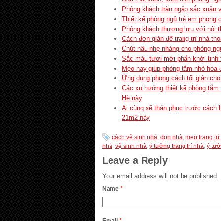
Phòng khách tràn ngập sắc xuân với
Thiết kế phòng ngủ trẻ em phong 
Phòng khách thượng lưu với nội th
Cách đơn giản để trang trí nhà th
Chút nâu nhẹ nhàng cho phòng ngủ
Sắc màu tươi mới phấn khởi tinh 
Mẹo hay giúp phòng tắm nhỏ hóa 
Ứng dụng phong cách tối giản cho
Các xu hướng thiết kế phòng tắm
Hè này
Ai cũng sẽ thán phục trước cách b
21m2 này
cách vệ sinh nhà
,
dọn nhà
,
mẹo trang trí
nhà
,
vệ sinh nhà
,
ý tưởng trang trí nhà
,
ý tưở
Leave a Reply
Your email address will not be published.
Name
*
Email
*