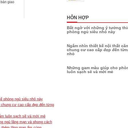
 bàn giao
HỖN HỢP
Bất ngờ với những ý tưởng thi
phòng ngủ siêu nhỏ này
Ngắm nhìn thiết kế nội thất că
chung cư cao cấp đẹp đến từng
nhỏ
Những gam màu giúp cho phò
luôn sạch sẽ và mới mẻ
kế phòng ngủ siêu nhỏ này
hộ chung cư cao cấp đẹp đến từng
ắm luôn sạch sẽ và mới mẻ
ng ngủ lãng mạn và phong cách
ủ thêm lãng mạn ấm cúng