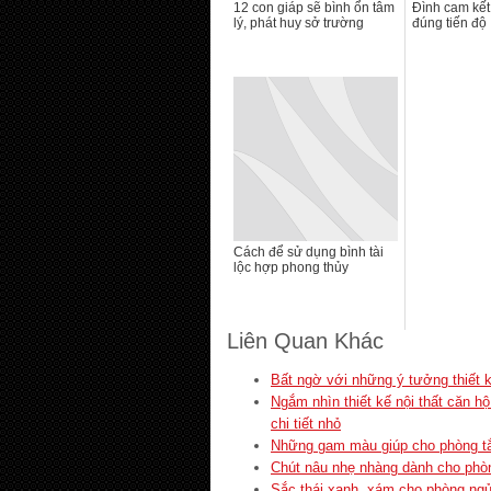
12 con giáp sẽ bình ổn tâm
Đình cam kết
lý, phát huy sở trường
đúng tiến độ
Cách để sử dụng bình tài
lộc hợp phong thủy
Liên Quan Khác
Bất ngờ với những ý tưởng thiết 
Ngắm nhìn thiết kế nội thất căn 
chi tiết nhỏ
Những gam màu giúp cho phòng t
Chút nâu nhẹ nhàng dành cho phò
Sắc thái xanh, xám cho phòng ng