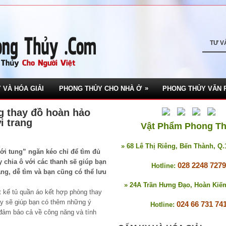
TƯ V
»
 VÀ HÓA GIẢI
PHONG THỦY CHO NHÀ Ở
PHONG THỦY VĂN 
g thay đồ hoàn hảo
i trang
Vật Phẩm Phong T
» 68 Lê Thị Riêng, Bến Thành, Q
bới tung” ngăn kéo chỉ để tìm đủ
y chia ô với các thanh sẽ giúp bạn
028 2248 7279
Hotline:
àng, dễ tìm và bạn cũng có thể lưu
» 24A Trần Hưng Đạo, Hoàn Kiế
ết kế tủ quần áo kết hợp phòng thay
này sẽ giúp bạn có thêm những ý
024 66 731 74
Hotline:
 đảm bảo cả về công năng và tính