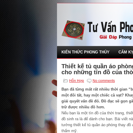
KIẾN THỨC PHONG THỦY
CẤM KỴ
Thiết kế tủ quần áo phòn
cho những tín đồ của thờ
Hỗn Hợp
No comments
Bạn đã từng mất rất nhiều thời gian “
một đôi tất, hay một chiếc cà vạt? Kha
giải quyết vấn đề đó. Đồ đạc sẽ gọn g
trữ được nhiều đồ hơn.
Nếu bạn là một tín đồ của thời trang, thi
đồ sinh ra là để dành cho bạn. Bài viết 
tưởng thiết kế tủ quần áo phòng thay đồ
thẩm mỹ.