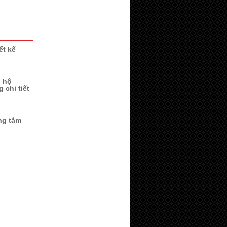
ết kế
n hộ
 chi tiết
ng tắm