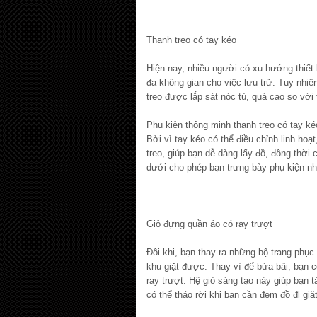
Thanh treo có tay kéo
Hiện nay, nhiều người có xu hướng thiết k
đa không gian cho việc lưu trữ. Tuy nhiên
treo được lắp sát nóc tủ, quá cao so vớ
Phụ kiện thông minh thanh treo có tay k
Bởi vì tay kéo có thể điều chỉnh linh ho
treo, giúp bạn dễ dàng lấy đồ, đồng thời
dưới cho phép bạn trưng bày phụ kiện n
Giỏ đựng quần áo có ray trượt
Đôi khi, bạn thay ra những bộ trang ph
khu giặt được. Thay vì để bừa bãi, bạn c
ray trượt. Hệ giỏ sáng tạo này giúp bạn t
có thể tháo rời khi bạn cần đem đồ đi giặt 