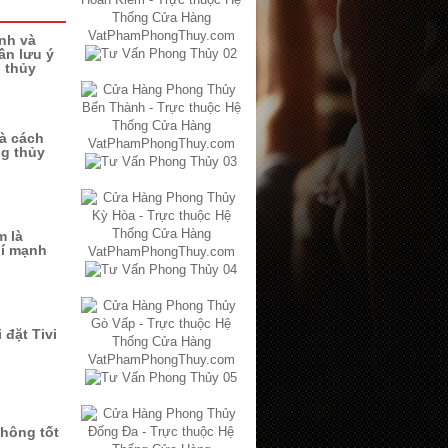
ình và
ần lưu ý
 thủy
à cách
ng thủy
m là
hí mạnh
 đặt Tivi
không tốt