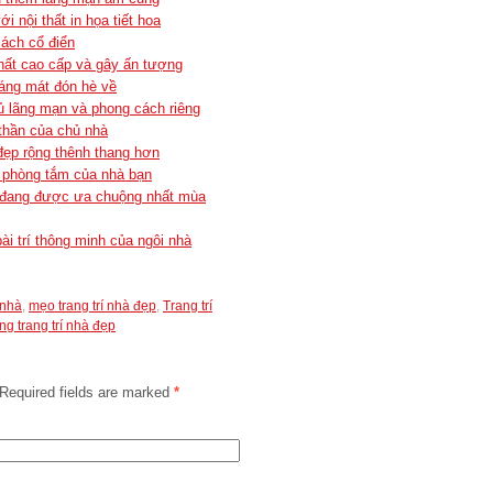
 nội thất in họa tiết hoa
cách cổ điển
ất cao cấp và gây ấn tượng
oáng mát đón hè về
 lãng mạn và phong cách riêng
thần của chủ nhà
đẹp rộng thênh thang hơn
 phòng tắm của nhà bạn
 đang được ưa chuộng nhất mùa
ài trí thông minh của ngôi nhà
 nhà
,
mẹo trang trí nhà đẹp
,
Trang trí
ng trang trí nhà đẹp
Required fields are marked
*