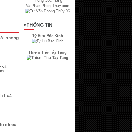
»THÔNG TIN
Tỳ Hưu Bắc Kinh
với phong
Thiềm Thừ Tây Tạng
ý về
ắm
ch hoá
hi nhiều