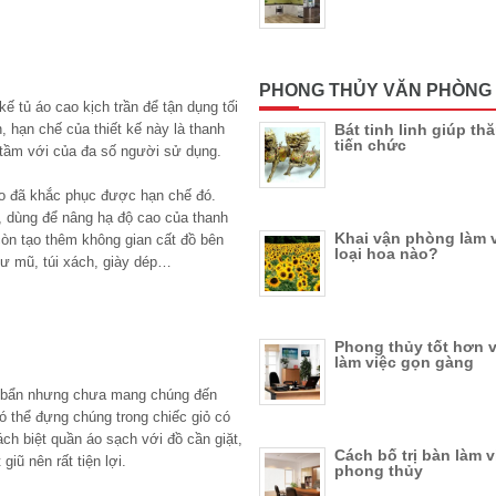
PHONG THỦY VĂN PHÒNG
ế tủ áo cao kịch trần để tận dụng tối
, hạn chế của thiết kế này là thanh
Bát tinh linh giúp t
tiến chức
i tầm với của đa số người sử dụng.
éo đã khắc phục được hạn chế đó.
ạt, dùng để nâng hạ độ cao của thanh
Khai vận phòng làm v
 còn tạo thêm không gian cất đồ bên
loại hoa nào?
hư mũ, túi xách, giày dép…
Phong thủy tốt hơn 
làm việc gọn gàng
ục bẩn nhưng chưa mang chúng đến
ó thể đựng chúng trong chiếc giỏ có
ách biệt quần áo sạch với đồ cần giặt,
Cách bố trị bàn làm 
giũ nên rất tiện lợi.
phong thủy