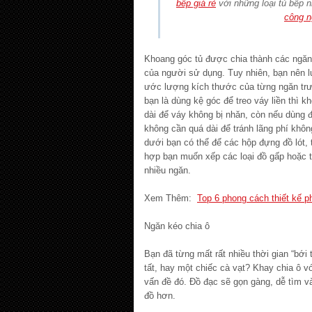
bếp giá rẻ
với những loại tủ bếp 
công n
Khoang góc tủ được chia thành các ngăn
của người sử dụng. Tuy nhiên, bạn nên 
ước lượng kích thước của từng ngăn trướ
bạn là dùng kệ góc để treo váy liền thì 
dài để váy không bị nhăn, còn nếu dùng đ
không cần quá dài để tránh lãng phí khôn
dưới bạn có thể để các hộp đựng đồ lót, 
hợp bạn muốn xếp các loại đồ gấp hoặc tú
nhiều ngăn.
Xem Thêm:
Top 6 phong cách thiết kế p
Ngăn kéo chia ô
Bạn đã từng mất rất nhiều thời gian “bới 
tất, hay một chiếc cà vạt? Khay chia ô vớ
vấn đề đó. Đồ đạc sẽ gọn gàng, dễ tìm v
đồ hơn.