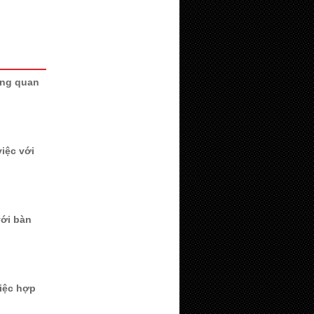
hăng quan
iệc với
với bàn
việc hợp