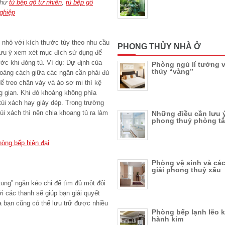
như
tủ bếp gỗ tự nhiên
,
tủ bếp gỗ
ghiệp
 nhỏ với kích thước tùy theo nhu cầu
PHONG THỦY NHÀ Ở
lưu ý xem xét mục đích sử dụng để
c khi đóng tủ. Ví dụ: Dự định của
Phòng ngủ lí tưởng 
thủy “vàng”
khoảng cách giữa các ngăn cần phải đủ
ể treo chân váy và áo sơ mi thì kệ
g gian. Khi đó khoảng không phía
túi xách hay giày dép. Trong trường
i xách thì nên chia khoang tủ ra làm
Những điều cần lưu 
phong thuỷ phòng t
hòng bếp hiện đại
Phòng vệ sinh và cá
giải phong thuỷ xấu
tung” ngăn kéo chỉ để tìm đủ một đôi
i các thanh sẽ giúp bạn giải quyết
à bạn cũng có thể lưu trữ được nhiều
Phòng bếp lạnh lẽo k
hành kim