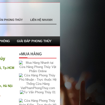
ẤN PHONG THỦY
LIÊN HỆ NHANH
PHÒNG
GIẢI ĐÁP PHONG THỦY
»MUA HÀNG
hủy
.1, Tp.HCM
m, Hà Nội
1