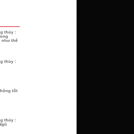
g thủy :
rong
i như thế
g thủy :
không tốt
g thủy :
Ngũ