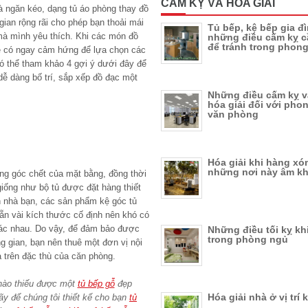
CẤM KỴ VÀ HÓA GIẢI
à ngăn kéo, dạng tủ áo phòng thay đồ
gian rộng rãi cho phép bạn thoải mái
Tủ bếp, kệ bếp gia đ
mà mình yêu thích. Khi các món đồ
những điều cấm kỵ c
để tránh trong phong
sẽ có ngay cảm hứng để lựa chọn các
ó thể tham khảo 4 gợi ý dưới đây để
dễ dàng bố trí, sắp xếp đồ đạc một
Những điều cấm kỵ v
hóa giải đối với pho
văn phòng
Hóa giải khi hàng xó
những nơi này âm k
dụng góc chết của mặt bằng, đồng thời
giống như bộ tủ được đặt hàng thiết
n nhà bạn, các sản phẩm kệ góc tủ
ẵn vài kích thước cố định nên khó có
hác nhau. Do vậy, để đảm bảo được
Những điều tối kỵ khi
trong phòng ngủ
 gian, bạn nên thuê một đơn vị nội
ựa trên đặc thù của căn phòng.
nào thiếu được một
tủ bếp gỗ
đẹp
Hóa giải nhà ở vị trí 
ãy để chúng tôi thiết kế cho bạn
tủ