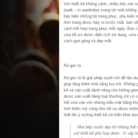
Với thiết kế không cánh, nhiều hộc mở v
(walk – in wardrobe) mang tới một không 
bày biện những bộ trang phục, phụ kiện 
thời trang được bày ra trước mắt, bạn 
cách kết hợp trang phục mỗi ngày. Bạn c
vừa tối ưu được diện tích sử dụng, vừa 
cách gọn gàng và đẹp mắt.
Kệ góc tủ
Kệ góc tủ là giải pháp tuyệt vời để tận 
giúp tăng thêm khả năng lưu trữ. Không 
kế và sản xuất dành riêng cho không gia
được sản xuất hàng loạt thường chỉ có s
thể vừa vặn với những kiểu mặt bằng k
tính thẩm mỹ cũng như tối ưu được không
thất lên ý tưởng thiết kế và triển khai d
Nhà bếp muốn đẹp thì không thể 
với thiết kế phù hợp được. Vì vậy h