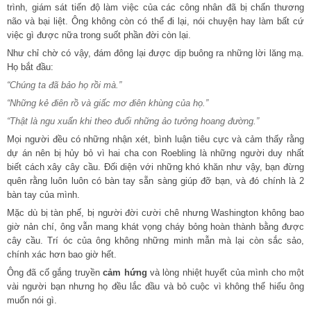
trình, giám sát tiến độ làm việc của các công nhân đã bị chấn thương
não và bại liệt. Ông không còn có thể đi lại, nói chuyện hay làm bất cứ
việc gì được nữa trong suốt phần đời còn lại.
Như chỉ chờ có vậy, đám đông lại được dịp buông ra những lời lăng mạ.
Họ bắt đầu:
“Chúng ta đã bảo họ rồi mà.”
“Những kẻ điên rồ và giấc mơ điên khùng của họ.”
“Thật là ngu xuẩn khi theo đuổi những ảo tưởng hoang đường.”
Mọi người đều có những nhận xét, bình luận tiêu cực và cảm thấy rằng
dự án nên bị hủy bỏ vì hai cha con Roebling là những người duy nhất
biết cách xây cây cầu. Đối diện với những khó khăn như vậy, bạn đừng
quên rằng luôn luôn có bàn tay sẵn sàng giúp đỡ bạn, và đó chính là 2
bàn tay của mình.
Mặc dù bị tàn phế, bị người đời cười chê nhưng Washington không bao
giờ nản chí, ông vẫn mang khát vọng cháy bỏng hoàn thành bằng được
cây cầu. Trí óc của ông không những minh mẫn mà lại còn sắc sảo,
chính xác hơn bao giờ hết.
Ông đã cố gắng truyền
cảm hứng
và lòng nhiệt huyết của mình cho một
vài người bạn nhưng họ đều lắc đầu và bỏ cuộc vì không thể hiểu ông
muốn nói gì.