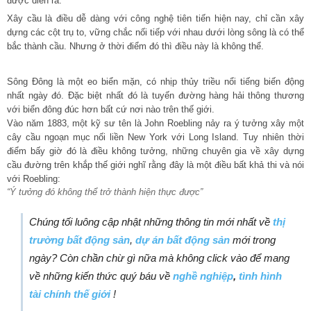
được diễn ra.
Xây cầu là điều dễ dàng với công nghệ tiên tiến hiện nay, chỉ cần xây
dựng các cột trụ to, vững chắc nối tiếp với nhau dưới lòng sông là có thể
bắc thành cầu. Nhưng ở thời điểm đó thì điều này là không thể.
Sông Đông là một eo biển mặn, có nhịp thủy triều nổi tiếng biến động
nhất ngày đó. Đặc biệt nhất đó là tuyến đường hàng hải thông thương
với biển đông đúc hơn bất cứ nơi nào trên thế giới.
Vào năm 1883, một kỹ sư tên là John Roebling nảy ra ý tưởng xây một
cây cầu ngoạn mục nối liền New York với Long Island. Tuy nhiên thời
điểm bấy giờ đó là điều không tưởng, những chuyên gia về xây dựng
cầu đường trên khắp thế giới nghĩ rằng đây là một điều bất khả thi và nói
với Roebling:
“Ý tưởng đó không thể trở thành hiện thực được”
Chúng tối luông cập nhật những thông tin mới nhất về
thị
trường bất động sản
,
dự án bất động sản
mới trong
ngày? Còn chần chừ gì nữa mà không click vào để mang
về những kiến thức quý báu
về
nghề nghiệp
,
tình hình
tài chính thế giới
!