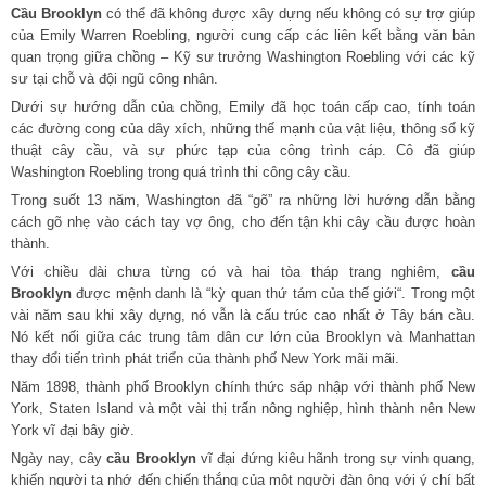
Cầu Brooklyn
có thể đã không được xây dựng nếu không có sự trợ giúp
của Emily Warren Roebling, người cung cấp các liên kết bằng văn bản
quan trọng giữa chồng – Kỹ sư trưởng Washington Roebling với các kỹ
sư tại chỗ và đội ngũ công nhân.
Dưới sự hướng dẫn của chồng, Emily đã học toán cấp cao, tính toán
các đường cong của dây xích, những thế mạnh của vật liệu, thông số kỹ
thuật cây cầu, và sự phức tạp của công trình cáp. Cô đã giúp
Washington Roebling trong quá trình thi công cây cầu.
Trong suốt 13 năm, Washington đã “gõ” ra những lời hướng dẫn bằng
cách gõ nhẹ vào cách tay vợ ông, cho đến tận khi cây cầu được hoàn
thành.
Với chiều dài chưa từng có và hai tòa tháp trang nghiêm,
cầu
Brooklyn
được mệnh danh là “kỳ quan thứ tám của thế giới“. Trong một
vài năm sau khi xây dựng, nó vẫn là cấu trúc cao nhất ở Tây bán cầu.
Nó kết nối giữa các trung tâm dân cư lớn của Brooklyn và Manhattan
thay đổi tiến trình phát triển của thành phố New York mãi mãi.
Năm 1898, thành phố Brooklyn chính thức sáp nhập với thành phố New
York, Staten Island và một vài thị trấn nông nghiệp, hình thành nên New
York vĩ đại bây giờ.
Ngày nay, cây
cầu Brooklyn
vĩ đại đứng kiêu hãnh trong sự vinh quang,
khiến người ta nhớ đến chiến thắng của một người đàn ông với ý chí bất