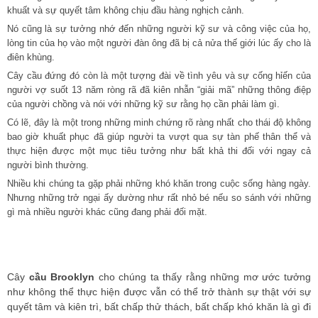
khuất và sự quyết tâm không chịu đầu hàng nghịch cảnh.
Nó cũng là sự tưởng nhớ đến những người kỹ sư và công việc của họ,
lòng tin của họ vào một người đàn ông đã bị cả nửa thế giới lúc ấy cho là
điên khùng.
Cây cầu đứng đó còn là một tượng đài về tình yêu và sự cống hỉến của
người vợ suốt 13 năm ròng rã đã kiên nhẫn “giải mã” những thông điệp
của người chồng và nói với những kỹ sư rằng họ cần phải làm gì.
Có lẽ, đây là một trong những minh chứng rõ ràng nhất cho thái độ không
bao giờ khuất phục đã giúp người ta vượt qua sự tàn phế thân thể và
thực hiện được một mục tiêu tưởng như bất khả thi đối với ngay cả
người bình thường.
Nhiều khi chúng ta gặp phải những khó khăn trong cuộc sống hàng ngày.
Nhưng những trở ngại ấy dường như rất nhỏ bé nếu so sánh với những
gì mà nhiều người khác cũng đang phải đối mặt.
Cây
cầu Brooklyn
cho chúng ta thấy rằng những mơ ước tưởng
như không thể thực hiện được vẫn có thể trở thành sự thật với sự
quyết tâm và kiên trì, bất chấp thử thách, bất chấp khó khăn là gì đi