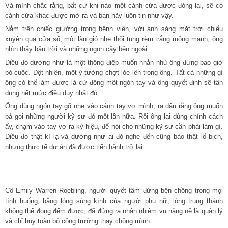
Và mình chắc rằng, bất cứ khi nào một cánh cửa được đóng lại, sẽ có
cánh cửa khác được mở ra và bạn hãy luôn tin như vậy.
Nằm trên chiếc giường trong bệnh viện, với ánh sáng mặt trời chiếu
xuyên qua cửa sổ, một làn gió nhẹ thổi tung rèm trắng mỏng manh, ông
nhìn thấy bầu trời và những ngọn cây bên ngoài.
Điều đó dường như là một thông điệp muốn nhắn nhủ ông đừng bao giờ
bỏ cuộc. Đột nhiên, một ý tưởng chợt lóe lên trong ông. Tất cả những gì
ông có thể làm được là cử động một ngón tay và ông quyết định sẽ tận
dụng hết mức điều duy nhất đó.
Ông dùng ngón tay gõ nhẹ vào cánh tay vợ mình, ra dấu rằng ông muốn
bà gọi những người kỹ sư đó một lần nữa. Rồi ông lại dùng chính cách
ấy, chạm vào tay vợ ra ký hiệu, để nói cho những kỹ sư cần phải làm gì.
Điều đó thật kì lạ và dường như ai đó nghe đến cũng bảo thật lố bịch,
nhưng thực tế dự án đã được tiến hành trở lại.
Cô Emily Warren Roebling, người quyết tâm đứng bên chồng trong mọi
tình huống, bằng lòng sùng kính của người phụ nữ, lòng trung thành
không thể đong đếm được, đã đứng ra nhận nhiệm vụ nặng nề là quản lý
và chỉ huy toàn bộ công trường thay chồng mình.