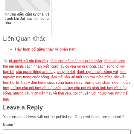
Những điều cấm kỵ phải để
tránh khi đặt máy tính trong
nhà
Liên Quan Khác
Hãy luôn cố gằng thày vì phàn nàn
bí quyết giữ gìn tình yêu
,
cách cưa đổ chàng qua tin nhắn
,
cách làm con
trai mê mình
,
cách nhận biết người ấy có yêu mình không
,
cách sống tốt với
bạn bè
,
câu quote tiếng anh hay
,
chuyện đời
,
danh ngôn cuộc sống vui
,
kinh
nghiệm hay trong cuộc sống
,
làm thế nào để biết con trai thích mình
,
lần đầu
hẹn hò
,
lời hay ý đẹp trong cuộc sống hằng ngày
,
những câu châm ngôn ngắn
hay
,
những câu nói hay về cuộc đời
,
những câu nói và hình ảnh hay về cuộc
sống
,
những câu trích dẫn hay về tình yêu
,
nói chuyện với người yêu như thế
nào
Leave a Reply
Your email address will not be published.
Required fields are marked
*
Name
*