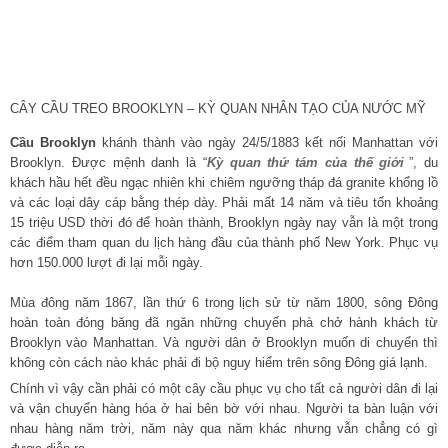
CÂY CẦU TREO BROOKLYN – KỲ QUAN NHÂN TẠO CỦA NƯỚC MỸ
Cầu Brooklyn
khánh thành vào ngày 24/5/1883 kết nối Manhattan với
Brooklyn. Được mệnh danh là “
Kỳ quan thứ tám của thế giới
”, du
khách hầu hết đều ngạc nhiên khi chiêm ngưỡng tháp đá granite khổng lồ
và các loại dây cáp bằng thép dày. Phải mất 14 năm và tiêu tốn khoảng
15 triệu USD thời đó để hoàn thành, Brooklyn ngày nay vẫn là một trong
các điểm tham quan du lịch hàng đầu của thành phố New York. Phục vụ
hơn 150.000 lượt đi lại mỗi ngày.
Mùa đông năm 1867, lần thứ 6 trong lịch sử từ năm 1800, sông Đông
hoàn toàn đóng băng đã ngăn những chuyến phà chở hành khách từ
Brooklyn vào Manhattan. Và người dân ở Brooklyn muốn di chuyển thì
không còn cách nào khác phải đi bộ nguy hiểm trên sông Đông giá lạnh.
Chính vì vậy cần phải có một cây cầu phục vụ cho tất cả người dân đi lại
và vận chuyển hàng hóa ở hai bên bờ với nhau. Người ta bàn luận với
nhau hàng năm trời, năm này qua năm khác nhưng vẫn chẳng có gì