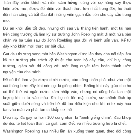
Tràn đầy phấn khích và niềm
cảm hứng
, cùng với sự hăng say thực
hiện ước mơ, được đối diện với thách thức lớn nhất trong đời, họ thuê
đội nhân công và bắt đầu đặt những viên gạch đầu tiên cho cây cầu trong
mơ.
Dự án khởi đầu tốt đẹp, nhưng chỉ sau vài tháng tiến hành, một tai nạn
trên công trường đã làm kỹ sư trưởng John Roebling mất đi một nửa bàn
chân và ba tuần sau đó John Roebling qua đời vì bệnh uốn ván. Kể từ
đây khó khăn mới thực sự bắt đầu.
Gạt đau thương sang một bên Washington đứng lên thay cha nối tiếp làm
kỹ sư trưởng phụ trách kỹ thuật cho toàn bộ cây cầu, chỉ huy công
trường, giám sát thi công với một lòng quyết tâm hoàn thành ước
nguyện của cha mình.
Để có thể làm việc được dưới nước, các công nhân phải chui vào một
cái thùng bơm đầy khí nén gọi là giếng chìm. Không khí này giúp cho họ
có thể thở và ngăn nước xâm nhập vào, nhưng nó cũng hòa tan một
lượng khí ni-tơ vào máu. Khi họ nổi lên mặt nước, sự chênh lệch áp
suất giữa dưới sông và trên bờ đã tạo điều kiện cho khí ni-tơ này hòa
tan vào máu và phát tán ra khắp cơ thể.
Điều này đã gây ra hơn 100 công nhân bị “bệnh giếng chìm”: đau khớp
dữ dội, tê liệt toàn thân, co giật, câm điếc và nhiều trường hợp bị chết.
Washington Roebling sau nhiều lần lặn xuống tham quan, theo dõi công