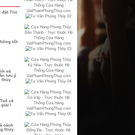
 đặt Tivi
không tốt
ình và
ần lưu ý
 thủy
Tuế và
giải !
à cách
ng thủy