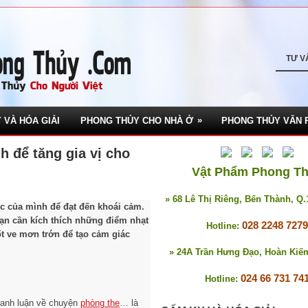
TƯ V
»
 VÀ HÓA GIẢI
PHONG THỦY CHO NHÀ Ở
PHONG THỦY VĂN 
h để tăng gia vị cho
Vật Phẩm Phong T
» 68 Lê Thị Riêng, Bến Thành, Q
óc của mình để đạt đến khoái cảm.
bạn cần kích thích những điểm nhạt
028 2248 7279
Hotline:
ốt ve mơn trớn để tạo cảm giác
» 24A Trần Hưng Đạo, Hoàn Kiế
024 66 731 74
Hotline:
tranh luận về chuyện
phòng the
… là