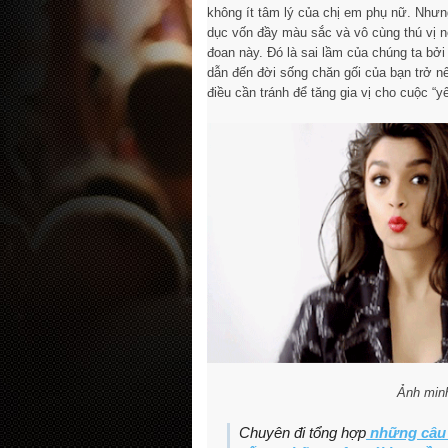
không ít tâm lý của chị em phụ nữ. Nhưng
dục vốn đầy màu sắc và vô cùng thú vị 
đoan này. Đó là sai lầm của chúng ta bở
dẫn đến đời sống chăn gối của bạn trở 
điều cần tránh để tăng gia vị cho cuộc “y
Ảnh min
Chuyên đi tổng hợp
những câu 