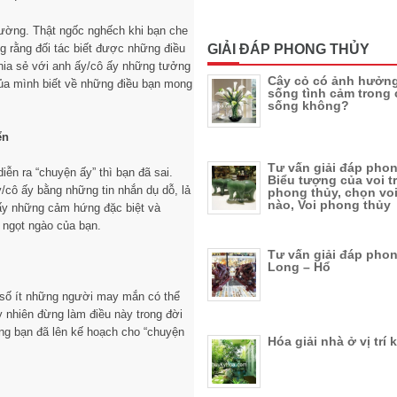
iường. Thật ngốc nghếch khi bạn che
 rằng đối tác biết được những điều
GIẢI ĐÁP PHONG THỦY
chia sẻ với anh ấy/cô ấy những tưởng
Cây cỏ có ảnh hưởng
của mình biết về những điều bạn mong
sống tình cảm trong
sống không?
ển
Tư vấn giải đáp phon
iễn ra “chuyện ấy” thì bạn đã sai.
Biểu tượng của voi t
cô ấy bằng những tin nhắn dụ dỗ, lả
phong thủy, chọn vo
nào, Voi phong thủy
 ấy những cảm hứng đặc biệt và
 ngọt ngào của bạn.
Tư vấn giải đáp phon
Long – Hổ
ng số ít những người may mắn có thể
 nhiên đừng làm điều này trong đời
ng bạn đã lên kế hoạch cho “chuyện
Hóa giải nhà ở vị trí 