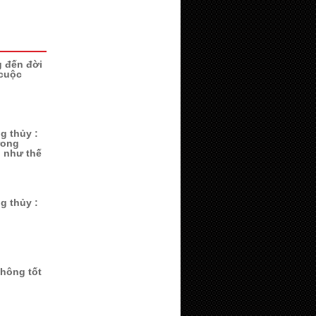
 đến đời
 cuộc
g thủy :
rong
i như thế
g thủy :
không tốt