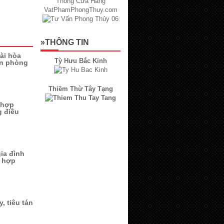
»THÔNG TIN
ài hòa
Tỳ Hưu Bắc Kinh
àn phòng
Thiềm Thừ Tây Tạng
í hợp
 điều
gia đình
p hợp
, tiêu tán