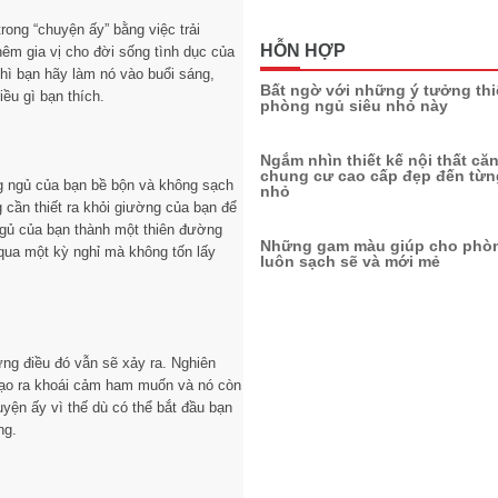
ong “chuyện ấy” bằng việc trải
HỖN HỢP
êm gia vị cho đời sống tình dục của
thì bạn hãy làm nó vào buổi sáng,
Bất ngờ với những ý tưởng thi
ều gì bạn thích.
phòng ngủ siêu nhỏ này
Ngắm nhìn thiết kế nội thất că
chung cư cao cấp đẹp đến từng
g ngủ của bạn bề bộn và không sạch
nhỏ
 cần thiết ra khỏi giường của bạn để
ngủ của bạn thành một thiên đường
Những gam màu giúp cho phò
qua một kỳ nghỉ mà không tốn lấy
luôn sạch sẽ và mới mẻ
g điều đó vẫn sẽ xảy ra. Nghiên
 tạo ra khoái cảm ham muốn và nó còn
uyện ấy vì thế dù có thể bắt đầu bạn
ng.