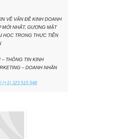
IN VỀ VẤN ĐỀ KINH DOANH
ỆP MỚI NHẤT, GƯƠNG MẶT
I HỌC TRONG THỰC TIỄN
N
 – THÔNG TIN KINH
ARKETING – DOANH NHÂN
/ (+1) 323 515 548