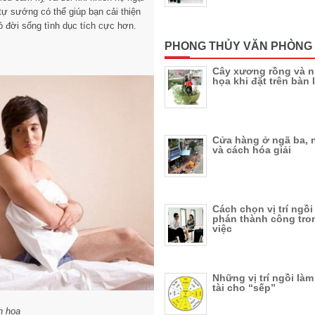
tự sướng có thể giúp bạn cải thiện
ó đời sống tình dục tích cực hơn.
PHONG THỦY VĂN PHÒNG
Cây xương rồng và n
họa khi đặt trên bàn 
Cửa hàng ở ngã ba, 
và cách hóa giải
Cách chọn vị trí ngồ
phán thành công tro
việc
Những vị trí ngồi làm
tài cho “sếp”
h họa