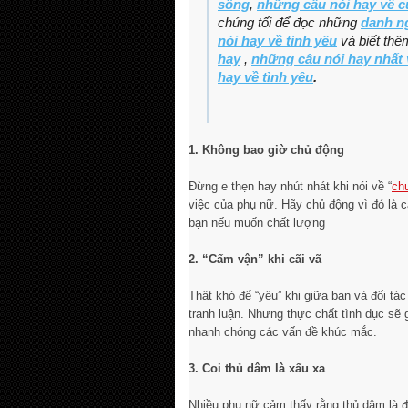
sống
,
những câu nói hay về 
chúng tối để đọc những
danh ng
nói hay về tình yêu
và biết th
hay
,
những câu nói hay nhất 
hay về tình yêu
.
1. Không bao giờ chủ động
Đừng e thẹn hay nhút nhát khi nói về “
ch
việc của phụ nữ. Hãy chủ động vì đó là 
bạn nếu muốn chất lượng
2. “Cấm vận” khi cãi vã
Thật khó để “yêu” khi giữa bạn và đối tá
tranh luận. Nhưng thực chất tình dục sẽ g
nhanh chóng các vấn đề khúc mắc.
3. Coi thủ dâm là xấu xa
Nhiều phụ nữ cảm thấy rằng thủ dâm là đ