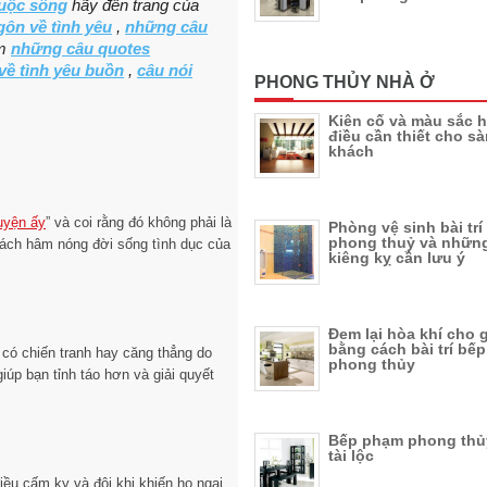
cuộc sống
hãy đến trang của
ôn về tình yêu
,
những câu
êm
những câu quotes
về tình yêu buồn
,
câu nói
PHONG THỦY NHÀ Ở
Kiên cố và màu sắc h
điều cần thiết cho s
khách
uyện ấy
” và coi rằng đó không phải là
Phòng vệ sinh bài tr
phong thuỷ và những
cách hâm nóng đời sống tình dục của
kiêng kỵ cần lưu ý
Đem lại hòa khí cho 
bằng cách bài trí bế
c có chiến tranh hay căng thẳng do
phong thủy
iúp bạn tỉnh táo hơn và giải quyết
Bếp phạm phong thủy
tài lộc
iều cấm kỵ và đôi khi khiến họ ngại