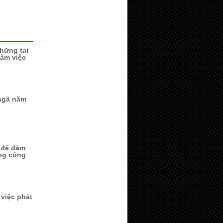
hững tai
làm việc
ngã năm
i để đàm
ng công
 việc phát