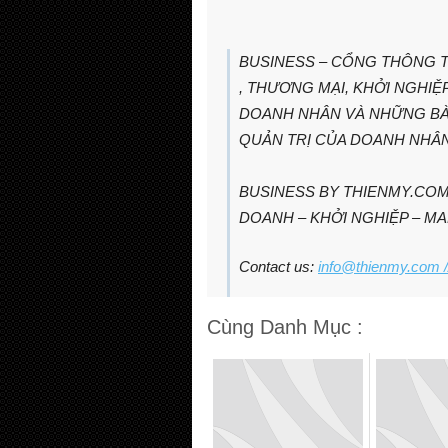
BUSINESS – CỔNG THÔNG T
, THƯƠNG MẠI, KHỞI NGHI
DOANH NHÂN VÀ NHỮNG BÀ
QUẢN TRỊ CỦA DOANH NHÂ
BUSINESS BY THIENMY.COM
DOANH – KHỞI NGHIỆP – M
Contact us:
info@thienmy.com
/
Cùng Danh Mục :