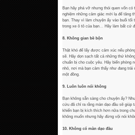
Bạn hãy phá vỡ nhưng thói quen vốn có tr
nghiệm những cảm giác mới lạ để tăng th
bạn. Thay vì làm chuyện ấy vào buổi tối 
trong xe ô tô của bạn… Hãy làm bất cứ đi
8. Không gian bề bộn
Thật khó để lấy được cảm xúc nếu phòn
sẽ. Hãy dọn sạch tất cả những thứ không
chuẩn bị cho cuộc yêu. Hãy biến phòng 
nhỏ, nơi mà bạn cảm thấy như đang trải 
một đồng.
9. Luôn luôn nói không
Bạn không sẵn sàng cho chuyện ấy? Nhưn
cứu đã chỉ ra rằng màn dạo đầu sẽ giúp
khiến bạn bị kích thích hơn nữa trong ch
không muốn nhưng hãy đừng vội nói khô
10. Không có màn dạo đầu