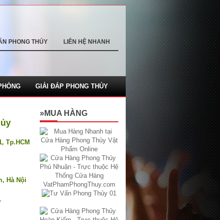
ẤN PHONG THỦY
LIÊN HỆ NHANH
PHÒNG
GIẢI ĐÁP PHONG THỦY
»MUA HÀNG
hủy
.1, Tp.HCM
m, Hà Nội
1