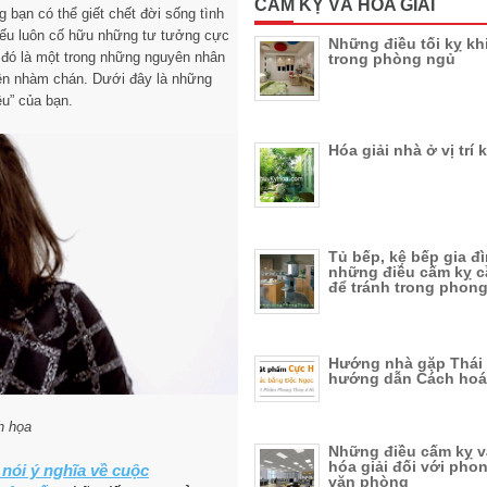
CẤM KỴ VÀ HÓA GIẢI
 bạn có thể giết chết đời sống tình
nếu luôn cố hữu những tư tưởng cực
Những điều tối kỵ khi
i đó là một trong những nguyên nhân
trong phòng ngủ
nên nhàm chán. Dưới đây là những
êu” của bạn.
Hóa giải nhà ở vị trí 
Tủ bếp, kệ bếp gia đ
những điều cấm kỵ c
để tránh trong phong
Hướng nhà gặp Thái 
hướng dẫn Cách hoá 
h họa
Những điều cấm kỵ v
hóa giải đối với pho
nói ý nghĩa về cuộc
văn phòng