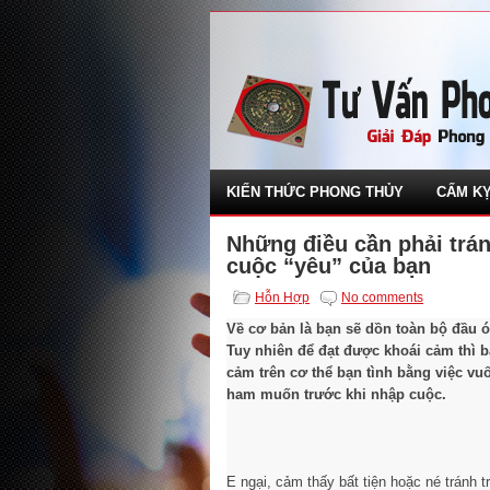
KIẾN THỨC PHONG THỦY
CẤM KỴ
Những điều cần phải trán
cuộc “yêu” của bạn
Hỗn Hợp
No comments
Về cơ bản là bạn sẽ dồn toàn bộ đầu 
Tuy nhiên để đạt được khoái cảm thì 
cảm trên cơ thể bạn tình bằng việc vu
ham muốn trước khi nhập cuộc.
E ngại, cảm thấy bất tiện hoặc né tránh 