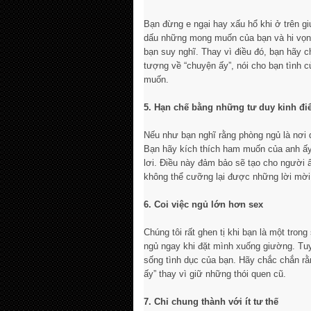
Bạn đừng e ngại hay xấu hổ khi ở trên g
dấu những mong muốn của bạn và hi vọng
bạn suy nghĩ. Thay vì điều đó, bạn hãy 
tượng về “chuyện ấy”, nói cho bạn tình 
muốn.
5. Hạn chế bằng những tư duy kinh đi
Nếu như bạn nghĩ rằng phòng ngủ là nơi d
Bạn hãy kích thích ham muốn của anh ấy/
lơi. Điều này đảm bảo sẽ tạo cho người
không thể cưỡng lại được những lời mời
6. Coi việc ngủ lớn hơn sex
Chúng tôi rất ghen tị khi bạn là một tro
ngủ ngay khi đặt mình xuống giường. Tuy
sống tình dục của bạn. Hãy chắc chắn rằ
ấy” thay vì giữ những thói quen cũ.
7. Chỉ chung thành với ít tư thế