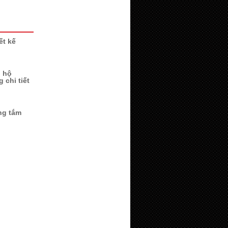
ết kế
n hộ
 chi tiết
ng tắm