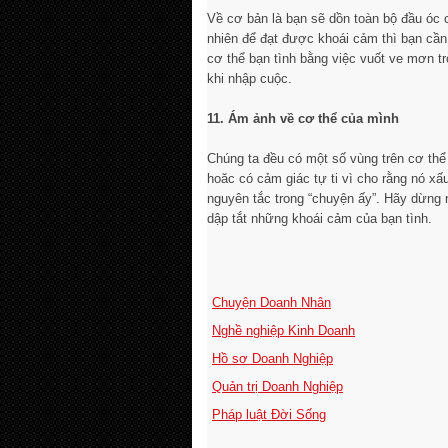
Về cơ bản là bạn sẽ dồn toàn bộ đầu óc 
nhiên để đạt được khoái cảm thì bạn cần
cơ thể bạn tình bằng việc vuốt ve mơn 
khi nhập cuộc.
11. Ám ảnh về cơ thể của mình
Chúng ta đều có một số vùng trên cơ thể
hoăc có cảm giác tự ti vì cho rằng nó xấ
nguyên tắc trong “chuyện ấy”. Hãy dừng
dập tắt những khoái cảm của bạn tình.
Chuyện Doanh Nhân
Nghề nghiệp Kinh Doanh
Hồ sơ Doanh Nghiệp
Quản trị Doanh Nghiệp
Pháp luật Đời Sống