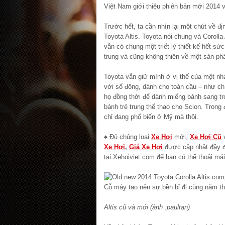
Việt Nam giới thiệu phiên bản mới 2014 
Trước hết, ta cần nhìn lại một chút về đ
Toyota Altis. Toyota nói chung và Corolla Al
vẫn có chung một triết lý thiết kế hết sức
trung và cũng không thiên về một sản ph
Toyota vẫn giữ mình ở vị thế của một nhà 
với số đông, dành cho toàn cầu – như ch
họ đồng thời để dành miếng bánh sang t
bánh trẻ trung thể thao cho Scion. Trong
chỉ đang phổ biến ở Mỹ mà thôi.
♠ Đủ chủng loại
Xe Hơi
mới,
Xe Hơi Cũ
v
Xe Hơi
,
Giá Xe Hơi
được cập nhật đầy đủ,
tại
Xehoiviet.com để bạn có thể thoải má
Altis cũ và mới (ảnh :paultan)