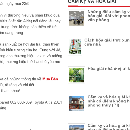
CẤM KỴ VÀ HÓA GIẢI
vào ngày mai 23/9.
Những điều cấm kỵ v
ịnh vị thương hiệu và phân khúc của
hóa giải đối với pho
văn phòng
tis (viết tắt: Altis) nói riêng lâu nay
 trung tính: không hẳn thiên về trẻ
ẩm sang trọng.
Cách hóa giải trực xu
cửa nhà
sản xuất xe hơi đại trà, thân thiện
ính biểu tượng của họ. Cùng với đó,
rọng cho thương hiệu Lexus và miếng
 đó, thương hiệu thứ hai chủ yếu mới
Hóa giải nhà ở vị trí 
à cả những thông tin về
Mua Bán
 rõ ràng và chi tiết
i tham khảo!
Cấm kỵ và hóa giải k
nhà có điểm không 
phong thủy (P.I)
Cấm kỵ và hóa giải k
nhà có điểm không 