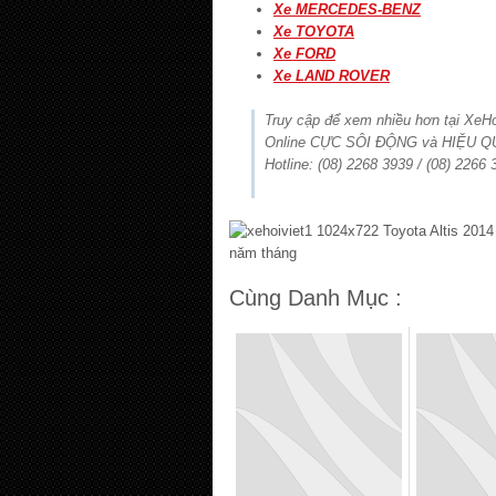
Xe MERCEDES-BENZ
Xe TOYOTA
Xe FORD
Xe LAND ROVER
Truy cập để xem nhiều hơn tại Xe
Online CỰC SÔI ĐỘNG và HIỆU Q
Hotline: (08) 2268 3939 / (08) 2266
Cùng Danh Mục :