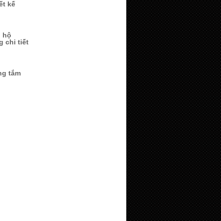
ết kế
n hộ
 chi tiết
ng tắm