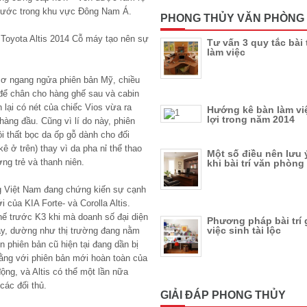
u nước trong khu vực Đông Nam Á.
PHONG THỦY VĂN PHÒNG
Tư vấn 3 quy tắc bài 
làm việc
 cơ ngang ngửa phiên bản Mỹ, chiều
để chân cho hàng ghế sau và cabin
h lại có nét của chiếc Vios vừa ra
Hướng kê bàn làm vi
lợi trong năm 2014
n hàng đầu. Cũng vì lí do này, phiên
i thất bọc da ốp gỗ dành cho đối
kê ở trên) thay vì da pha nỉ thể thao
Một số điều nên lưu 
g trẻ và thanh niên.
khi bài trí văn phòng
ng Việt Nam đang chứng kiến sự cạnh
i của KIA Forte- và Corolla Altis.
thế trước K3 khi mà doanh số đại diện
Phương pháp bài trí 
việc sinh tài lộc
vậy, dường như thị trường đang nằm
n phiên bản cũ hiện tại đang dần bị
rằng với phiên bản mới hoàn toàn của
động, và Altis có thể một lần nữa
các đối thủ.
GIẢI ĐÁP PHONG THỦY