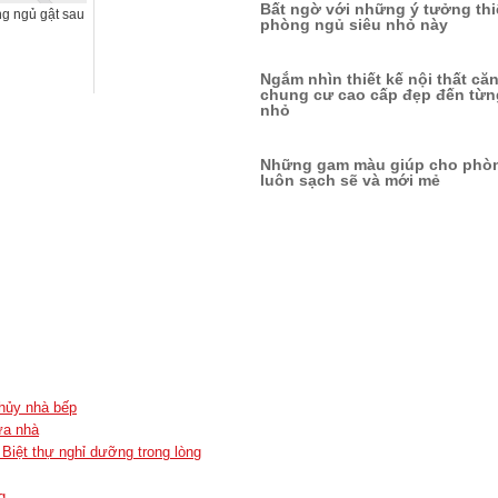
Bất ngờ với những ý tưởng thi
ng ngủ gật sau
phòng ngủ siêu nhỏ này
Ngắm nhìn thiết kế nội thất că
chung cư cao cấp đẹp đến từng
nhỏ
Những gam màu giúp cho phò
luôn sạch sẽ và mới mẻ
thủy nhà bếp
ửa nhà
 Biệt thự nghỉ dưỡng trong lòng
g