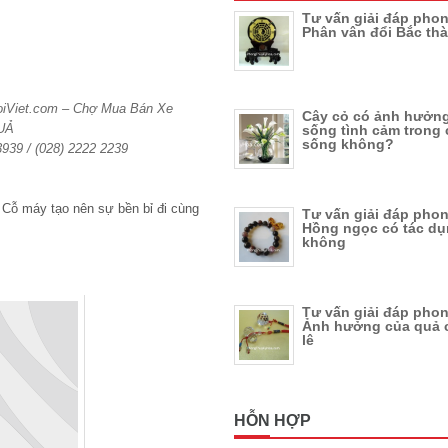
Tư vấn giải đáp phon
Phân vân đổi Bắc th
HoiViet.com – Chợ Mua Bán Xe
Cây cỏ có ảnh hưởng
UẢ
sống tình cảm trong
sống không?
 3939 / (028) 2222 2239
Tư vấn giải đáp phon
Hồng ngọc có tác dụ
không
Tư vấn giải đáp phon
Ảnh hưởng của quả 
lê
HỖN HỢP