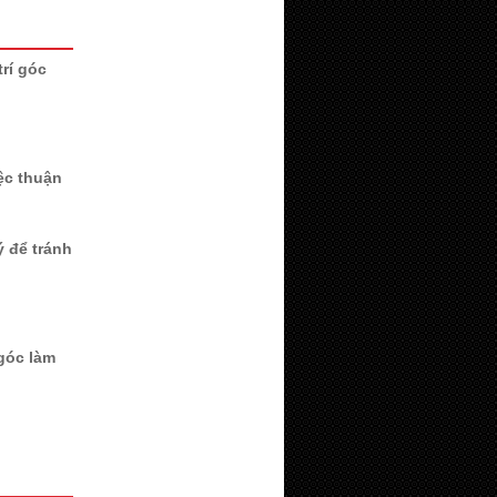
trí góc
ệc thuận
ý để tránh
góc làm