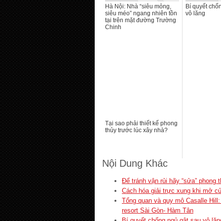
Hà Nội: Nhà “siêu mỏng,
Bí quyết chố
siêu méo” ngang nhiên tồn
vô lăng
tại trên mặt đường Trường
Chinh
Tại sao phải thiết kế phong
thủy trước lúc xây nhà?
Nội Dung Khác
Để tránh vận rủi hãy “sửa” phong 
Cách hóa giải trực xung khi mở c
Tổng quan và quy mô Casalle Hill:
resort Sài Gòn- Hàm Tân
Bí quyết chống ngủ gật sau vô lăn