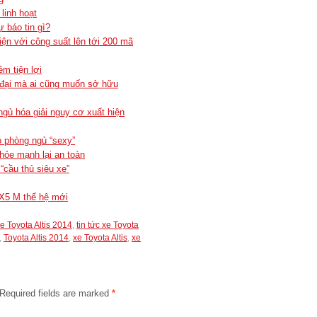
linh hoạt
 báo tin gì?
ện với công suất lên tới 200 mã
m tiện lợi
 đại mà ai cũng muốn sở hữu
gủ hóa giải nguy cơ xuất hiện
ó phòng ngủ “sexy”
hỏe mạnh lại an toàn
“cầu thủ siêu xe”
X5 M thế hệ mới
xe Toyota Altis 2014
,
tin tức xe Toyota
,
Toyota Altis 2014
,
xe Toyota Altis
,
xe
Required fields are marked
*