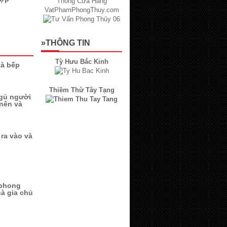
»THÔNG TIN
Tỳ Hưu Bắc Kinh
hà bếp
Thiềm Thừ Tây Tạng
ngủ người
 nên và
ra vào và
 phong
à gia chủ