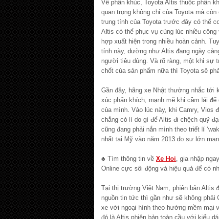
Về phân khúc, Toyota Altis thuộc phân k
quan trọng không chỉ của Toyota mà còn 
trung tính của Toyota trước đây có thể c
Altis có thể phục vụ cùng lúc nhiều công
hợp xuất hiện trong nhiều hoàn cảnh. Tuy
tính này, dường như Altis đang ngày càng
người tiêu dùng. Và rõ ràng, một khi sự 
chốt của sản phẩm nữa thì Toyota sẽ phải
Gần đây, hãng xe Nhật thường nhắc tới k
xúc phấn khích, mạnh mẽ khi cầm lái đ
của mình. Vào lúc này, khi Camry, Vios 
chẳng có lí do gì để Altis đi chệch quỹ 
cũng đang phải nắn mình theo triết lí ‘wak
nhất tại Mỹ vào năm 2013 do sự lớn mạnh
♣ Tìm thông tin về
Xe Hoi
, gia nhập nga
Online cực sôi động và hiệu quả để có nh
Tại thị trường Việt Nam, phiên bản Altis 
nguồn tin tức thì gần như sẽ không phải 
xe với ngoại hình theo hướng mềm mại 
đó là Altis phiên bản toàn cầu với kiểu