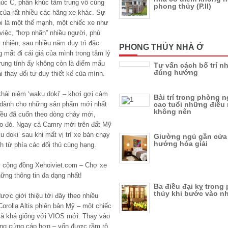
húc C, phân khúc tầm trung vô cùng
phong thủy (P.II)
của rất nhiều các hãng xe khác. Sự
oi là một thế mạnh, một chiếc xe như
 việc, “hợp nhãn” nhiều người, phù
 nhiên, sau nhiều năm duy trì đặc
PHONG THỦY NHÀ Ở
 mất đi cái giá của mình trong tâm lý
trung tính ấy không còn là điểm mấu
Tư vấn cách bố trí n
đúng hướng
 thay đổi tư duy thiết kế của mình.
hái niệm ‘waku doki’ – khơi gợi cảm
Bài trí trong phòng 
cao tuổi những điều
ể dành cho những sản phẩm mới nhất
không nên
đều đã cuốn theo dòng chảy mới,
đạo đó. Ngay cả Camry mới trên đất Mỹ
u doki’ sau khi mất vị trí xe bán chạy
Giường ngủ gần cửa 
hướng hóa giải
 từ phía các đối thủ cùng hạng.
y cộng đồng Xehoiviet.com – Chợ xe
ững thông tin đa dạng nhất!
Ba điều đại kỵ trong
thủy khi bước vào nh
được giới thiệu tới đây theo nhiều
Corolla Altis phiên bản Mỹ – một chiếc
và khá giống với VIOS mới. Thay vào
 dáng cứng cáp hơn – vốn được rầm rộ