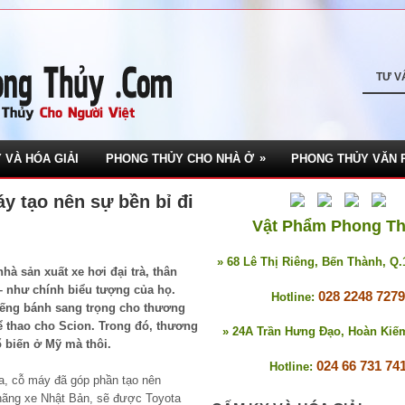
TƯ V
»
 VÀ HÓA GIẢI
PHONG THỦY CHO NHÀ Ở
PHONG THỦY VĂN 
áy tạo nên sự bền bỉ đi
Vật Phẩm Phong T
» 68 Lê Thị Riêng, Bến Thành, Q
hà sản xuất xe hơi đại trà, thân
– như chính biểu tượng của họ.
028 2248 7279
Hotline:
iếng bánh sang trọng cho thương
ể thao cho Scion. Trong đó, thương
» 24A Trần Hưng Đạo, Hoàn Kiế
 biến ở Mỹ mà thôi.
024 66 731 74
Hotline:
ta, cỗ máy đã góp phần tạo nên
hãng xe Nhật Bản, sẽ được Toyota