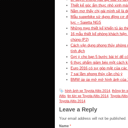
Thiết kế góc ẩm thực nhỏ xinh mà 
Nằm mơ thấy chị gái mình sẽ là dự
Mẫu superbike sử dụng động cơ đi
lực – Saietta NGS
Những mẹo thiết kế khiến tủ áo thê
16 mẫu thiết kế phòng khách hiện
chúng (P2)
Cách vận dụng phong thủy phòng n
tình địch
Gợi ý cho bạn 5 bước bài trí để c
6 thực phẩm giảm béo một cách k
Euro 2016 có sự góp mặt của các 
7 sai lầm phong thủy cần chú ý
BMW úp úp mở mở hình ảnh của 
hình ảnh xe Toyota Altis 2014
,
thông tin 
Altis
,
tin tức xe Toyota Altis 2014
,
Toyota Altis
Toyota Altis 2014
Leave a Reply
Your email address will not be published.
Name
*