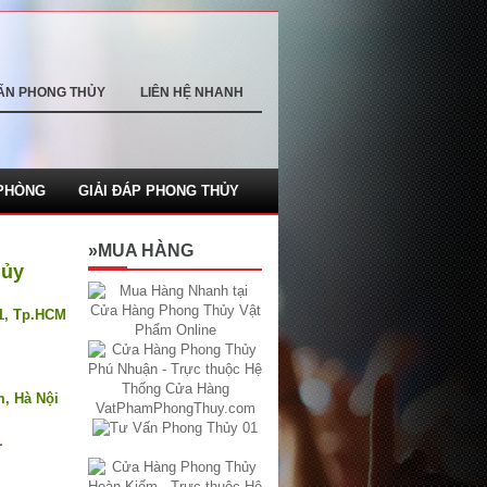
ẤN PHONG THỦY
LIÊN HỆ NHANH
PHÒNG
GIẢI ĐÁP PHONG THỦY
»MUA HÀNG
hủy
.1, Tp.HCM
m, Hà Nội
1