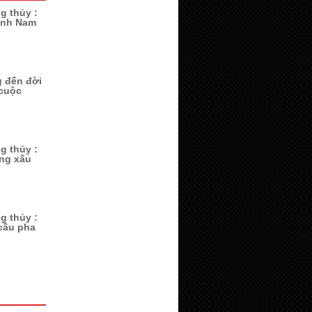
g thủy :
ành Nam
 đến đời
 cuộc
g thủy :
ng xấu
g thủy :
cầu pha