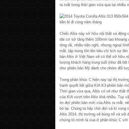
ra mắt trong thời gian vừa qua tại nhiề
Chiếc Altis này sở hữu nội thất và động
dài cơ sở tăng thêm 100mm tạo khoang 
rộng rãi, nhiều tiện nghi, nhưng ngoại hìn
mắt, tập trung tôn lên tiêu chí lịch sự lê
bản Altis ở Việt Nam sẽ có thể sở hữu nộ
tượng khách hàng trung tuổi (như đã liệt 
như phiên bản Mỹ dành cho nhóm đối tượn
Trong phân khúc C hiện nay tại thị trườ
tranh quyết liệt giữa KIA K3-phiên bản mớ
Thời gian vừa qua, Altis có vẻ như thất 
của KIA vượt trên Altis khá nhiều. Tuy 
im đợi phiên bản mới của Altis ra mắt, nê
bỏ lại. Chúng ta hãy chờ đợi và kì vọng 
Altis 2014, thị trường sẽ bùng nổ và sôi 
chứng tỏ mình là vua ở phân khúc C với 