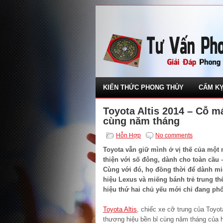
KIẾN THỨC PHONG THỦY
CẤM KỴ
Toyota Altis 2014 – Cỗ m
cùng năm tháng
Hỗn Hợp
No comments
Toyota vẫn giữ mình ở vị thế của một n
thiện với số đông, dành cho toàn cầu 
Cùng với đó, họ đồng thời để dành m
hiệu Lexus và miếng bánh trẻ trung th
hiệu thứ hai chủ yếu mới chỉ đang phổ
Toyota Altis
, chiếc xe cỡ trung của Toyo
thương hiệu bền bỉ cùng năm tháng của 