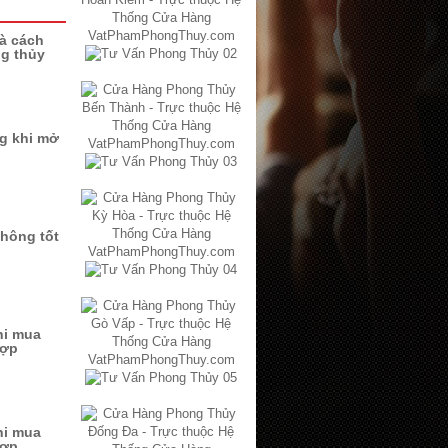
à cách
ng thủy
ng khi mở
không tốt
hi mua
hợp
hi mua
hợp