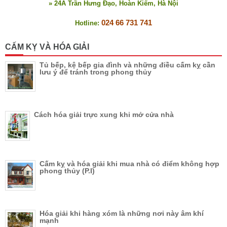
» 24A Trần Hưng Đạo, Hoàn Kiếm, Hà Nội
024 66 731 741
Hotline:
CẤM KỴ VÀ HÓA GIẢI
Tủ bếp, kệ bếp gia đình và những điều cấm kỵ cần
lưu ý để tránh trong phong thủy
Cách hóa giải trực xung khi mở cửa nhà
Cấm kỵ và hóa giải khi mua nhà có điểm không hợp
phong thủy (P.I)
Hóa giải khi hàng xóm là những nơi này âm khí
mạnh