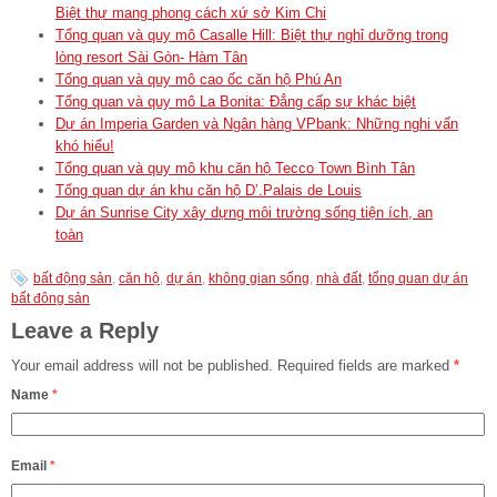
Biệt thự mang phong cách xứ sở Kim Chi
Tổng quan và quy mô Casalle Hill: Biệt thự nghỉ dưỡng trong
lòng resort Sài Gòn- Hàm Tân
Tổng quan và quy mô cao ốc căn hộ Phú An
Tổng quan và quy mô La Bonita: Đẳng cấp sự khác biệt
Dự án Imperia Garden và Ngân hàng VPbank: Những nghi vấn
khó hiểu!
Tổng quan và quy mô khu căn hộ Tecco Town Bình Tân
Tổng quan dự án khu căn hộ D’.Palais de Louis
Dự án Sunrise City xây dựng môi trường sống tiện ích, an
toàn
bất động sản
,
căn hộ
,
dự án
,
không gian sống
,
nhà đất
,
tổng quan dự án
bất đông sản
Leave a Reply
Your email address will not be published.
Required fields are marked
*
Name
*
Email
*