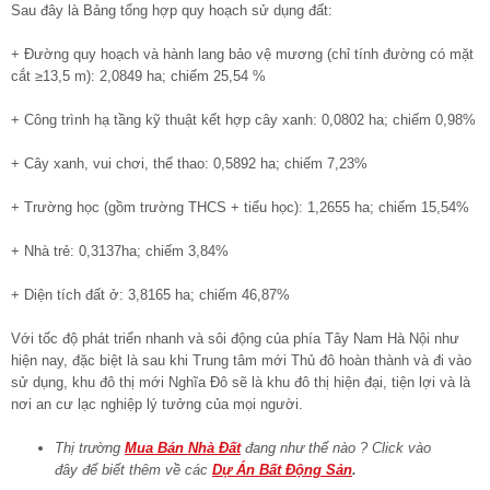
Sau đây là Bảng tổng hợp quy hoạch sử dụng đất:
+ Đường quy hoạch và hành lang bảo vệ mương (chỉ tính đường có mặt
cắt ≥13,5 m): 2,0849 ha; chiếm 25,54 %
+ Công trình hạ tầng kỹ thuật kết hợp cây xanh: 0,0802 ha; chiếm 0,98%
+ Cây xanh, vui chơi, thể thao: 0,5892 ha; chiếm 7,23%
+ Trường học (gồm trường THCS + tiểu học): 1,2655 ha; chiếm 15,54%
+ Nhà trẻ: 0,3137ha; chiếm 3,84%
+ Diện tích đất ở: 3,8165 ha; chiếm 46,87%
Với tốc độ phát triển nhanh và sôi động của phía Tây Nam Hà Nội như
hiện nay, đặc biệt là sau khi Trung tâm mới Thủ đô hoàn thành và đi vào
sử dụng, khu đô thị mới Nghĩa Đô sẽ là khu đô thị hiện đại, tiện lợi và là
nơi an cư lạc nghiệp lý tưởng của mọi người.
Thị trường
Mua Bán Nhà Đất
đang như thế nào ? Click vào
đây để biết thêm về các
Dự Án Bất Động Sản
.