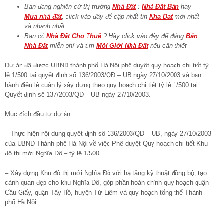
Ban đang nghiên cứ thị trường
Nhà Đất
:
Nhà Đất Bán
hay
Mua nhà đất
, click vào đây để cập nhất tin
Nha Dat
mới nhất
và nhanh nhất.
Bạn có
Nhà Đất Cho Thuê
? Hãy click vào đây để đăng
Bán
Nhà Đất
miễn phí và tìm
Môi Giới Nhà Đất
nếu cần thiết
Dự án đã được UBND thành phố Hà Nội phê duyệt quy hoạch chi tiết tỷ
lệ 1/500 tại quyết định số 136/2003/QĐ – UB ngày 27/10/2003 và ban
hành điều lệ quản lý xây dựng theo quy hoạch chi tiết tỷ lệ 1/500 tại
Quyết định số 137/2003/QĐ – UB ngày 27/10/2003.
Mục đích đầu tư dự án
– Thực hiện nội dung quyết định số 136/2003/QĐ – UB, ngày 27/10/2003
của UBND Thành phố Hà Nội về việc Phê duyệt Quy hoạch chi tiết Khu
đô thị mới Nghĩa Đô – tỷ lệ 1/500
– Xây dựng Khu đô thị mới Nghĩa Đô với hạ tầng kỹ thuật đồng bộ, tạo
cảnh quan đẹp cho khu Nghĩa Đô, góp phần hoàn chỉnh quy hoạch quận
Cầu Giấy, quận Tây Hồ, huyện Từ Liêm và quy hoạch tổng thể Thành
phố Hà Nội.