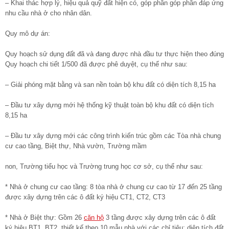
– Khai thác hợp lý, hiệu quả quỹ đất hiện có, góp phần góp phần đáp ứng
nhu cầu nhà ở cho nhân dân.
Quy mô dự án:
Quy hoạch sử dụng đất đã và đang được nhà đầu tư thực hiện theo đúng
Quy hoạch chi tiết 1/500 đã được phê duyệt, cụ thể như sau:
– Giải phóng mặt bằng và san nền toàn bộ khu đất có diện tích 8,15 ha
– Đầu tư xây dựng mới hệ thống kỹ thuật toàn bộ khu đất có diện tích
8,15 ha
– Đầu tư xây dựng mới các công trình kiến trúc gồm các Tòa nhà chung
cư cao tầng, Biệt thự, Nhà vườn, Trường mầm
non, Trường tiểu học và Trường trung học cơ sở, cụ thể như sau:
* Nhà ở chung cư cao tầng: 8 tòa nhà ở chung cư cao từ 17 đến 25 tầng
được xây dựng trên các ô đất ký hiệu CT1, CT2, CT3
* Nhà ở Biệt thự: Gồm 26
căn hộ
3 tầng được xây dựng trên các ô đất
ký hiệu BT1, BT2, thiết kế theo 10 mẫu nhà với các chỉ tiêu: diện tích đất