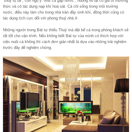
“thuỷ tụ tài”, còn ngụ ý “như cá gặp nước”, huống hồ lại có giá trị thưởng
thức và có tác dụng nạp khí hoá sát. Cá chỉ sống trong môi trường
nước, điều này làm cho trong nhà tràn đầy sinh khí, đồng thời cũng có
tác dụng tích cực đối với phong thuỷ nhà ở.
Những người trong Bát tự thiếu Thuỷ mà đặt bể cá trong phòng khách sẽ
rất tốt cho vận trình. Nếu không biết Bát tự của mình có thích hợp với
việc nuôi cá không thì cách đơn giản nhất là dựa vào những trải nghiệm
trước đây để nghiệm chứng.