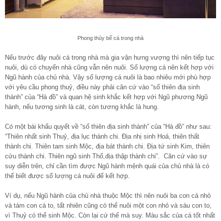
Phong thủy bể cá trong nhà
Nếu trước đây nuôi cá trong nhà mà gia vận hưng vượng thì nên tiếp tục
nuôi, dù có chuyển nhà cũng vẫn nên nuôi. Số lượng cá nên kết hợp với
Ngũ hành của chủ nhà. Vậy số lượng cá nuôi là bao nhiêu mới phù hợp
với yêu cầu phong thuỷ, điều này phải căn cứ vào “số thiên địa sinh
thành” của “Hà đồ” và quan hệ sinh khắc kết hợp với Ngũ phương Ngũ
hành, nếu tương sinh là cát, còn tương khắc là hung.
Có một bài khẩu quyết về “số thiên địa sinh thành” của “Hà đồ” như sau:
“Thiên nhất sinh Thuỷ, địa lục thành chi. Địa nhị sinh Hoả, thiên thất
thành chi. Thiên tam sinh Mộc, địa bát thành chi. Địa tứ sinh Kim, thiên
cửu thành chi. Thiên ngũ sinh Thổ,địa thập thành chi”. Căn cứ vào sự
suy diễn trên, chỉ cần tìm được Ngũ hành mệnh quái của chủ nhà là có
thể biết được số lượng cá nuôi để kết hợp.
Ví dụ, nếu Ngũ hành của chủ nhà thuộc Mộc thì nên nuôi ba con cá nhỏ
và tám con cá to, tất nhiên cũng có thể nuôi một con nhỏ và sáu con to,
vì Thuỷ có thể sinh Mộc. Còn lại cứ thế mà suy. Màu sắc của cá tốt nhất