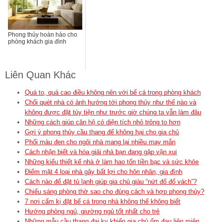
Phong thủy hoàn hảo cho
phòng khách gia đình
Liên Quan Khác
Quá to, quá cao điều không nên với bể cá trong phòng khách
Chổi quét nhà có ảnh hưởng tới phong thủy như thế nào và
không được đặt tùy tiện như trước giờ chúng ta vẫn làm đâu
Những cách giúp căn hộ có diện tích nhỏ trông to hơn
Gợi ý phong thủy cầu thang để không hại cho gia chủ
Phối màu đen cho ngôi nhà mang lại nhiều may mắn
Cách nhận biết và hóa giải nhà bạn đang gặp vận xui
Những kiểu thiết kế nhà ở làm hao tổn tiền bạc và sức khỏe
Điểm mặt 4 loại nhà gây bất lợi cho hôn nhân, gia đình
Cách nào để đặt tủ lạnh giúp gia chủ giàu “nứt đố đổ vách”?
Chiếu sáng phòng thờ sao cho đúng cách và hợp phong thủy?
7 nơi cấm kị đặt bể cá trong nhà không thể không biết
Hướng phòng ngủ, giường ngủ tốt nhất cho trẻ
Những mẫu cầu thang đại kỵ khiến gia chủ ốm đau liên miên