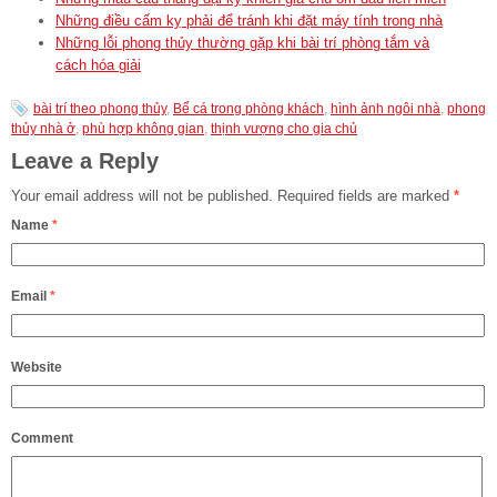
Những điều cấm kỵ phải để tránh khi đặt máy tính trong nhà
Những lỗi phong thủy thường gặp khi bài trí phòng tắm và
cách hóa giải
bài trí theo phong thủy
,
Bể cá trong phòng khách
,
hình ảnh ngôi nhà
,
phong
thủy nhà ở
,
phù hợp không gian
,
thịnh vượng cho gia chủ
Leave a Reply
Your email address will not be published.
Required fields are marked
*
Name
*
Email
*
Website
Comment