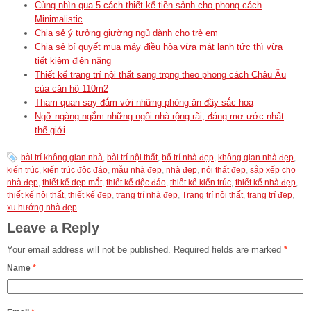
Cùng nhìn qua 5 cách thiết kế tiền sảnh cho phong cách
Minimalistic
Chia sẻ ý tưởng giường ngủ dành cho trẻ em
Chia sẻ bí quyết mua máy điều hòa vừa mát lạnh tức thì vừa
tiết kiệm điện năng
Thiết kế trang trí nội thất sang trọng theo phong cách Châu Âu
của căn hộ 110m2
Tham quan say đắm với những phòng ăn đầy sắc hoa
Ngỡ ngàng ngắm những ngôi nhà rộng rãi, đáng mơ ước nhất
thế giới
bài trí không gian nhà
,
bài trí nội thất
,
bố trí nhà đẹp
,
không gian nhà đẹp
,
kiến trúc
,
kiến trúc độc đáo
,
mẫu nhà đẹp
,
nhà đẹp
,
nội thất đẹp
,
sắp xếp cho
nhà đẹp
,
thiết kế dẹp mắt
,
thiết kế dộc đáo
,
thiết kế kiến trúc
,
thiết kế nhà đẹp
,
thiết kế nội thất
,
thiết kế đẹp
,
trang trí nhà đẹp
,
Trang trí nội thất
,
trang trí đẹp
,
xu hướng nhà đẹp
Leave a Reply
Your email address will not be published.
Required fields are marked
*
Name
*