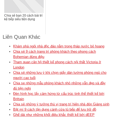
Chia sẻ bạn 20 cách bài trí
kệ bếp siêu tiện dụng
Liên Quan Khác
Khám phá ngôi nhà độc đáo nằm trong tháp nước bỏ hoang
Chia sẻ 9 cách trang trí phòng khách theo phong cách
Bohemian đúng điệu
Tham quan căn hộ thiết kế phong cách nội thất Victoria ở
London
Chia sẻ những lưu ý khi chọn giấy dán tường phòng ngủ cho
người cao tuổi
Chia se những mẫu phòng khách nhỏ những vẫn đẹp và đầy
đủ tiện nghi
Đèn hình học lấy cảm hứng từ cấu trúc tinh thể thiết kế bởi
Brittain
Chia sẻ những ý tưởng thú vị trang trí hiên nhà đón Giáng sinh
Bật mí 9 cách tận dụng cánh cửa tủ bếp để lưu trữ đồ
Ghế dài như những khối điêu khắc thiết kế bởi dEEP