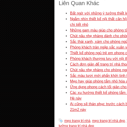
Liên Quan Khác
Bất ngờ với những ý tưởng thiết 
Ngắm nhìn thiết kế nội thất căn 
chi tiết nhỏ
Những gam màu giúp cho phòng t
Chút nâu nhẹ nhàng dành cho phò
Sắc thái xanh, xám cho phòng ng
Phòng khách tràn ngập sắc xuân với
Thiết kế phòng ngủ trẻ em phong 
Phòng khách thượng lưu với nội th
Cách đơn giản để trang trí nhà th
Chút nâu nhẹ nhàng cho phòng ngủ
Sắc màu tươi mới phấn khởi tinh 
Mẹo hay giúp phòng tắm nhỏ hóa 
Ứng dụng phong cách tối giản cho
Các xu hướng thiết kế phòng tắm
Hè này
Ai cũng sẽ thán phục trước cách b
21m2 này
mẹo trang trí nhà
,
mẹo trang trí nhà đẹp
,
tưởng trang trí nhà đẹp