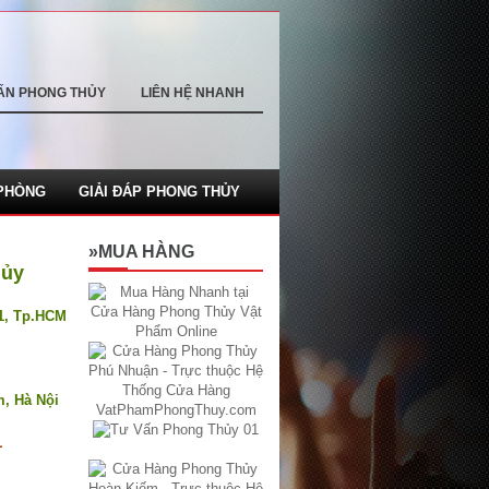
ẤN PHONG THỦY
LIÊN HỆ NHANH
PHÒNG
GIẢI ĐÁP PHONG THỦY
»MUA HÀNG
hủy
.1, Tp.HCM
m, Hà Nội
1