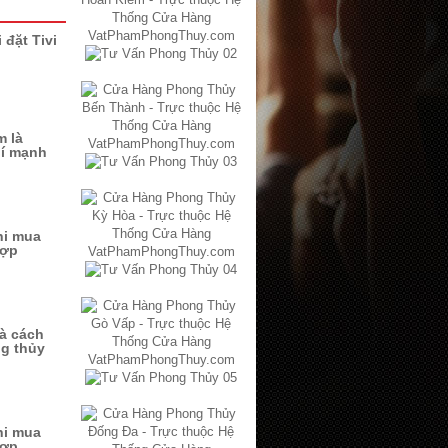
 đặt Tivi
m là
hí mạnh
hi mua
hợp
à cách
ng thủy
hi mua
hợp