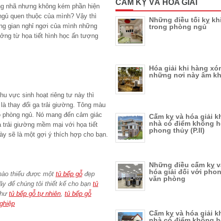
CẤM KỴ VÀ HÓA GIẢI
ang nhã nhưng không kém phần hiện
ngủ quen thuộc của mình? Vậy thì
Những điều tối kỵ khi
ng gian nghỉ ngơi của mình những
trong phòng ngủ
tưởng từ họa tiết hình học ấn tượng
Hóa giải khi hàng xó
những nơi này âm k
u vực sinh hoạt riêng tư này thì
là thay đổi ga trải giường. Tông màu
o phòng ngủ. Nó mang đến cảm giác
Cấm kỵ và hóa giải k
nhà có điểm không 
a trải giường mềm mại với họa tiết
phong thủy (P.II)
ày sẽ là một gợi ý thích hợp cho bạn.
Những điều cấm kỵ v
hóa giải đối với pho
nào thiếu được một
tủ bếp gỗ
đẹp
văn phòng
ãy để chúng tôi thiết kế cho bạn
tủ
như
tủ bếp gỗ tự nhiên
,
tủ bếp gỗ
ghiệp
Cấm kỵ và hóa giải k
nhà có điểm không 