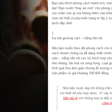
Bạn yêu thích phong cách thanh lịch, tr
đại? Bạn muốn “thay áo mới” cho phòng 
còn chần chừ gì mà không thêm vào khô
món nội thất và phụ kiện trang trí lấy ý 
dưới đây nhé!
1
Ga trải giường xám – trắng nền nã
Nếu bạn muốn theo đổi phong cách cho kh
cách nhanh chóng và dễ dàng nhất chính 
xám – trắng nền nã cực kỳ thích hợp ch
nhẹ nhàng, hài hoà và sang trọng. Loại g
hình quả thoi đơn giản nhưng ấn tượng n
Sản phẩm có giá khoảng 700.000 đồng.
Nhà bếp muốn đẹp thì không thể 
với thiết kế phù hợp được. Vì vậy h
bếp giá rẻ
với những loại tủ bếp 
công n