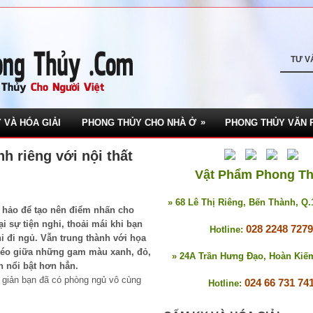
TƯ V
»
 VÀ HÓA GIẢI
PHONG THỦY CHO NHÀ Ở
PHONG THỦY VĂN 
nh riêng với nội thất
Vật Phẩm Phong T
» 68 Lê Thị Riêng, Bến Thành, Q
 hảo để tạo nên điểm nhấn cho
 sự tiện nghi, thoải mái khi bạn
028 2248 7279
Hotline:
i đi ngủ. Vẫn trung thành với họa
 léo giữa những gam màu xanh, đỏ,
» 24A Trần Hưng Đạo, Hoàn Kiế
n nổi bật hơn hẳn.
n giản bạn đã có phòng ngủ vô cùng
024 66 731 74
Hotline: