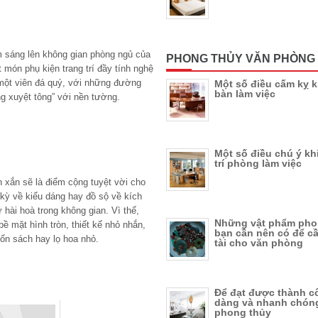
m sáng lên không gian phòng ngủ của
PHONG THỦY VĂN PHÒNG
ón phụ kiện trang trí đầy tính nghệ
 một viên đá quý, với những đường
Một số điều cấm kỵ k
bàn làm việc
ng xuyệt tông” với nền tường.
Một số điều chú ý kh
trí phòng làm việc
h xắn sẽ là điểm cộng tuyệt vời cho
kỳ về kiểu dáng hay đồ sộ về kích
 hài hoà trong không gian. Vì thế,
Những vật phẩm pho
ề mặt hình tròn, thiết kế nhỏ nhắn,
bạn cần nên có để c
uốn sách hay lọ hoa nhỏ.
tài cho văn phòng
Để đạt được thành c
dàng và nhanh chón
phong thủy