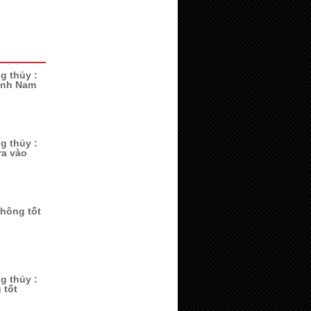
g thủy :
ành Nam
g thủy :
ra vào
không tốt
g thủy :
 tốt