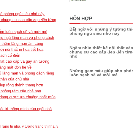
kế phòng ngủ siêu nhỏ này
HỖN HỢP
hộ chung cư cao cấp đẹp đến từng
Bất ngờ với những ý tưởng thi
ắm luôn sạch sẽ và mới mẻ
phòng ngủ siêu nhỏ này
ng ngủ lãng mạn và phong cách
ủ thêm lãng mạn ấm cúng
Ngắm nhìn thiết kế nội thất că
 nội thất in họa tiết hoa
chung cư cao cấp đẹp đến từng
cách cổ điển
nhỏ
ất cao cấp và gây ấn tượng
oáng mát đón hè về
Những gam màu giúp cho phò
 lãng mạn và phong cách riêng
luôn sạch sẽ và mới mẻ
thần của chủ nhà
đẹp rộng thênh thang hơn
 phòng tắm của nhà bạn
 đang được ưa chuộng nhất mùa
ài trí thông minh của ngôi nhà
Trang trí nhà
,
ý tưởng trang trí nhà
,
ý