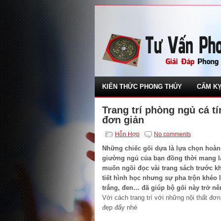
KIẾN THỨC PHONG THỦY
CẤM KỴ
Trang trí phòng ngủ cá tí
đơn giản
Hỗn Hợp
No comments
Những chiếc gối dựa là lựa chọn hoàn
giường ngủ của bạn đồng thời mang lại
muốn ngồi đọc vài trang sách trước kh
tiết hình học nhưng sự pha trộn khéo
trắng, đen… đã giúp bộ gối này trở nê
Với cách trang trí với những nội thất đơ
đẹp đấy nhé