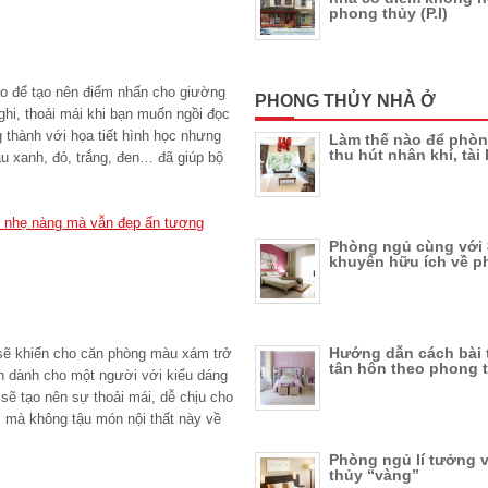
phong thủy (P.I)
ảo để tạo nên điểm nhấn cho giường
PHONG THỦY NHÀ Ở
ghi, thoải mái khi bạn muốn ngồi đọc
g thành với họa tiết hình học nhưng
Làm thế nào để phò
thu hút nhân khí, tài 
u xanh, đỏ, trắng, đen… đã giúp bộ
ếp nhẹ nàng mà vẫn đẹp ấn tượng
Phòng ngủ cùng với 8
khuyên hữu ích về p
Hướng dẫn cách bài 
sẽ khiến cho căn phòng màu xám trở
tân hôn theo phong 
n dành cho một người với kiểu dáng
 sẽ tạo nên sự thoải mái, dễ chịu cho
 mà không tậu món nội thất này về
Phòng ngủ lí tưởng 
thủy “vàng”