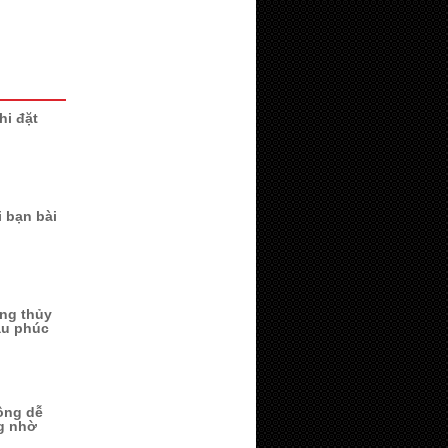
hi đặt
i bạn bài
ng thủy
ầu phúc
ông dễ
g nhờ