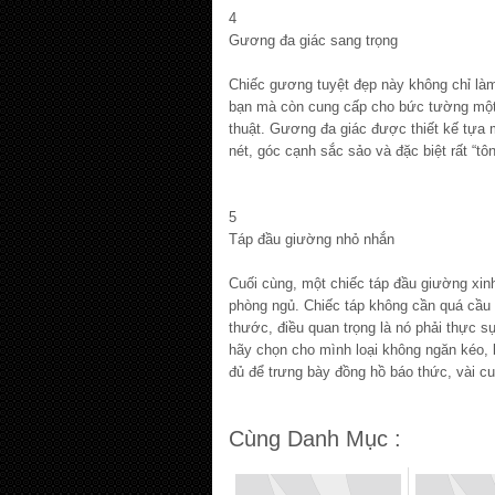
4
Gương đa giác sang trọng
Chiếc gương tuyệt đẹp này không chỉ là
bạn mà còn cung cấp cho bức tường một m
thuật. Gương đa giác được thiết kế tựa
nét, góc cạnh sắc sảo và đặc biệt rất “tô
5
Táp đầu giường nhỏ nhắn
Cuối cùng, một chiếc táp đầu giường xin
phòng ngủ. Chiếc táp không cần quá cầu 
thước, điều quan trọng là nó phải thực sự
hãy chọn cho mình loại không ngăn kéo, b
đủ để trưng bày đồng hồ báo thức, vài c
Cùng Danh Mục :