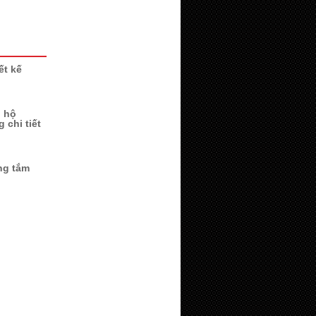
ết kế
n hộ
 chi tiết
ng tắm