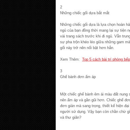
2
Những chiếc gối dựa bắt mắt
Những chiếc gối dựa là lựa chọn hoàn h
ngủ của bạn đồng thời mang lại sự tiện n
vài trang sách trước khi đi ngủ. Vẫn trun
sự pha trộn khéo léo giữa những gam mà
gối này trở nên nổi bật hơn hẳn.
Xem Thêm:
Top 5 cách bài trí phòng b
3
Ghế bành đơn ấm áp
Một chiếc ghế bành êm ái màu đất nung 
nên ấm áp và gần gũi hơn. Chiếc ghế đơ
đơn giản mà sang trọng, thiết kế hiện đại
người sử dụng. Vậy bạn còn chần chừ gì
và thư giãn?