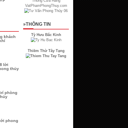
»THÔNG TIN
Tỳ Hưu Bắc Kinh
ng khách
khí
Thiềm Thừ Tây Tạng
 lời
hong thủy
trí phòng
thủy
với phong