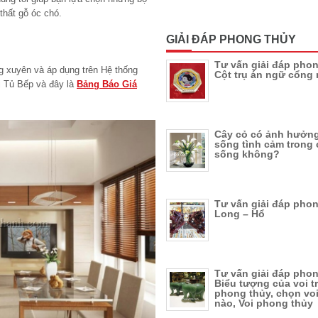
thất gỗ óc chó.
GIẢI ĐÁP PHONG THỦY
Tư vấn giải đáp phon
 xuyên và áp dụng trên Hệ thống
Cột trụ án ngữ cổng 
 Tủ Bếp và đây là
Bảng Báo Giá
Cây cỏ có ảnh hưởng
sống tình cảm trong
sống không?
Tư vấn giải đáp phon
Long – Hổ
Tư vấn giải đáp phon
Biểu tượng của voi t
phong thủy, chọn vo
nào, Voi phong thủy