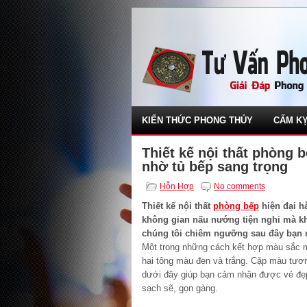
KIẾN THỨC PHONG THỦY
CẤM KỴ
Thiết kế nội thất phòng b
nhờ tủ bếp sang trọng
Hỗn Hợp
No comments
Thiết kế nội thất
phòng bếp
hiện đại h
không gian nấu nướng tiện nghi mà k
chúng tôi chiêm ngưỡng sau đây bạn 
Một trong những cách kết hợp màu sắc m
hai tông màu đen và trắng. Cặp màu tươ
dưới đây giúp bạn cảm nhận được vẻ đẹp
sạch sẽ, gọn gàng.