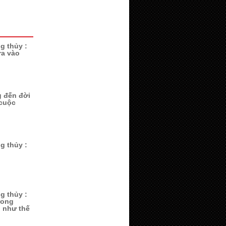
g thủy :
ra vào
 đến đời
 cuộc
g thủy :
g thủy :
rong
i như thế