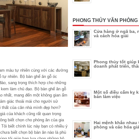
PHONG THỦY VĂN PHÒNG
Cửa hàng ở ngã ba, 
và cách hóa giải
Phong thủy tốt giúp 
doanh phát triển, th
 gam màu tự nhiên cùng với các đường
gỗ tự nhiên. Bộ bàn ghế ăn gỗ óc
 đáo, sang trọng thích hợp cho những
 kem làm chủ đạo. Bộ bàn ghế ăn gỗ
Một số điều cấm kỵ k
ảo nhất, mang đến một không gian ấm
bàn làm việc
cảm giác thoải mái cho người sử
ội thất của căn nhà mình đẹp hơn?
 giá của khách cũng rất quan trọng
hông biết chọn cho phòng ăn của gia
Hai mệnh khắc nhau 
Tôi biết chính lúc này bạn có nhiều ý
phòng và các hóa giả
chưa biết chọn bộ bàn ăn nào là phù
úng tôi giúp bạn lựa chọn những bộ