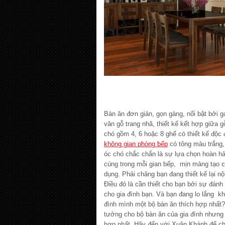
Bàn ăn đơn giản, gọn gàng, nổi bật bởi
vân gỗ trang nhã, thiết kế kết hợp giữa 
chó gồm 4, 6 hoặc 8 ghế có thiết kế độc
không gian phòng bếp
có tông màu trắng,
óc chó chắc chắn là sự lựa chọn hoàn h
cúng trong mỗi gian bếp, mịn màng tạo 
dụng. Phải chăng bạn đang thiết kế lại n
Điều đó là cần thiết cho bạn bởi sự đánh
cho gia đình bạn. Và bạn đang lo lắng k
đình mình một bộ bàn ăn thích hợp nhất? 
tưởng cho bộ bàn ăn của gia đình nhưng 
hợp nhất. Hãy đến với Xuân Khánh để ch