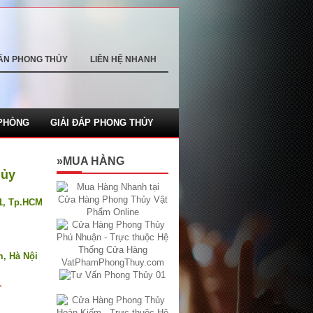
ẤN PHONG THỦY
LIÊN HỆ NHANH
PHÒNG
GIẢI ĐÁP PHONG THỦY
»MUA HÀNG
hủy
.1, Tp.HCM
m, Hà Nội
1