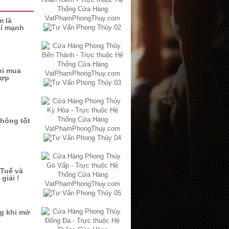
m là
hí mạnh
hi mua
hợp
không tốt
Tuế và
giải !
ng khi mở