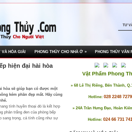
TƯ V
»
 VÀ HÓA GIẢI
PHONG THỦY CHO NHÀ Ở
PHONG THỦY VĂN 
ếp hiện đại hài hòa
Vật Phẩm Phong T
» 68 Lê Thị Riêng, Bến Thành, Q
ài hòa sẽ giúp bạn có được một
hông kém phần đẹp mắt. Hãy cùng
028 2248 7279
Hotline:
nhé.
ang tính huyền thoại đó là kết hợp
» 24A Trần Hưng Đạo, Hoàn Kiế
ng phản trắng đen của phòng bếp
 sang trọng, cá tính cũng như sự
024 66 731 74
Hotline: