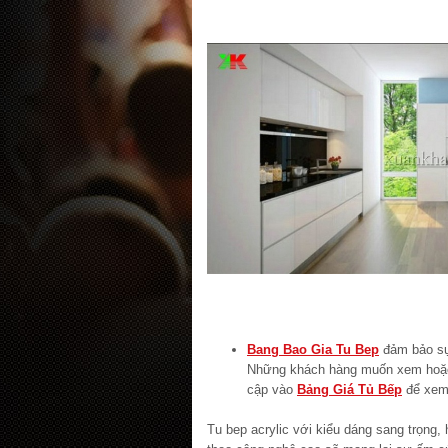
Bang Bao Gia Tu Bep
đảm bảo sự
Những khách hàng muốn xem ho
cập vào
Bảng Giá Tủ Bếp
để xem 
Tu bep acrylic với kiểu dáng sang trọng, 