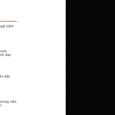
ngã năm
kinh
ành đạt
hi đặt
trong văn
i