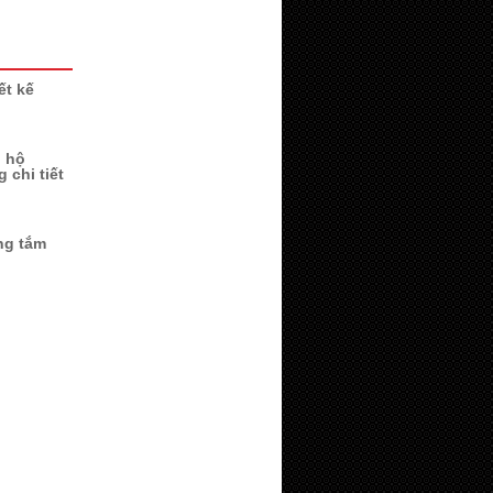
ết kế
n hộ
 chi tiết
ng tắm