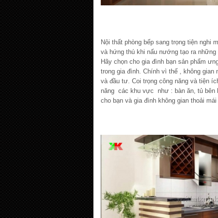
Nội thất phòng bếp sang trọng tiện nghi 
và hứng thú khi nấu nướng tạo ra những 
Hãy chọn cho gia đình bạn sản phẩm ưng 
trong gia đình. Chính vì thế , không gia
và đầu tư. Coi trọng công năng và tiện í
năng các khu vực như : bàn ăn, tủ bên 
cho bạn và gia đình không gian thoải mái