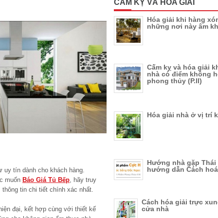
CẤM KỴ VÀ HÓA GIẢI
Hóa giải khi hàng xó
những nơi này âm k
Cấm kỵ và hóa giải k
nhà có điểm không 
phong thủy (P.II)
Hóa giải nhà ở vị trí 
Hướng nhà gặp Thái 
hướng dẫn Cách hoá 
 uy tín dành cho khách hàng.
ặc muốn
Báo Giá Tủ Bếp
, hãy truy
thông tin chi tiết chính xác nhất.
Cách hóa giải trực xu
cửa nhà
hiện đại, kết hợp cùng với thiết kế