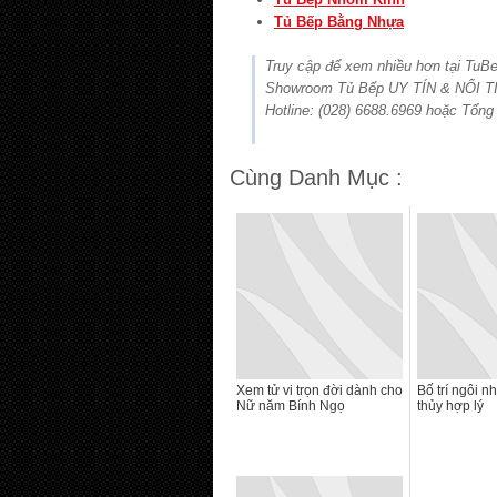
Tủ Bếp Bằng Nhựa
Truy cập để xem nhiều hơn tại TuB
Showroom Tủ Bếp UY TÍN & NỔI TI
Hotline: (028) 6688.6969 hoặc Tổng
Cùng Danh Mục :
Xem tử vi trọn đời dành cho
Bố trí ngôi n
Nữ năm Bính Ngọ
thủy hợp lý