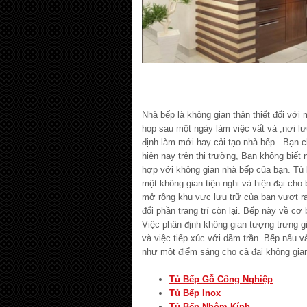
Nhà bếp là không gian thân thiết đối với 
họp sau một ngày làm việc vất vả ,nơi lư
định làm mới hay cải tạo nhà bếp . Bạn
hiện nay trên thị trường, Bạn không biết 
hợp với không gian nhà bếp của bạn. Tủ 
một không gian tiện nghi và hiện đại ch
mở rộng khu vực lưu trữ của bạn vượt r
đổi phần trang trí còn lại. Bếp này về c
Việc phân định không gian tượng trưng 
và việc tiếp xúc với dầm trần. Bếp nấu v
như một điểm sáng cho cả đại không gia
Tủ Bếp Gỗ Công Nghiệp
Tủ Bếp Inox
Tủ Bếp Nhôm Kính