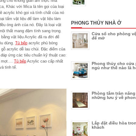
úng cho không gian ẩm thực nhà
ca, Khác với Mica là tên gọi của loại
ẽ acrylic khó gọi và tính chất của nó
ại tấm vật liệu để làm vật liệu làm
PHONG THỦY NHÀ Ở
đều óng ánh của nó. Đây là loại vật
 nội thất mang đậm tính sang trọng.
Cửa sổ cho phòng vệ
ằng vật liệu Acrylic đã ra đời để
để mở
iêu dùng.
Tủ bếp
acrylic phủ bóng
 gỗ acrylic dễ lau chùi. Đặc điểm của
 đáp ứng các tiêu chuẩn kỹ thuật cao:
ối mọt….
Tủ bếp
Acrylic cao cấp nhất
Phong thủy cho cửa
à tinh tế.
ngủ như thế nào là h
Phòng tắm tràn năng
những lưu ý về phon
Lắp đặt điều hòa tr
khách