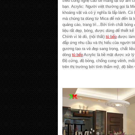
theo công nghệ cao sẽ mang lại sự ấm c
bạn. Acrylic: Người việt thường gọi là Mi
khoáng vật và có ý nghĩa là lấp lánh. Có l
mà chúng ta dùng từ Mica để nói đến là lo
quảng cáo, trang trí…Bởi tính chất bóng 
liệu rất đẹp, bóng, được dùng để thiết kế
Chính vì lẻ đó, (nội thất)
tủ bếp
được làm b
đắp ứng nhu cầu và thị hiếu của người t
gương tạo ra vẻ đẹp sang trọng, chất liệu
dòng
tủ bếp
Acrylic là bề mặt được xử lý
Độ cứng, độ bóng, chống cong vênh, m
trên thị trường bởi tính thẩm mỹ, độ bền v