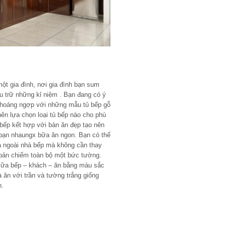
một gia đình, nơi gia đình bạn sum
u trữ những kỉ niệm . Bạn đang có ý
 choáng ngợp với những mẫu tủ bếp gỗ
nên lựa chọn loại tủ bếp nào cho phù
bếp kết hợp với bàn ăn đẹp tạo nên
o bạn nhaungx bữa ăn ngon. Bạn có thể
a ngoài nhà bếp mà không cần thay
ơ bản chiếm toàn bộ một bức tường.
giữa bếp – khách – ăn bằng màu sắc
à ăn với trần và tường trắng giống
n.