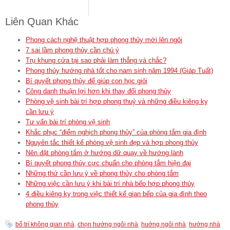
Liên Quan Khác
Phong cách nghệ thuật hợp phong thủy mới lên ngôi
7 sai lầm phong thủy cần chú ý
Trụ khung cửa tại sao phải làm thẳng và chắc?
Phong thủy hướng nhà tốt cho nam sinh năm 1994 (Giáp Tuất)
Bí quyết phong thủy để giúp con học giỏi
Công danh thuận lợi hơn khi thay đổi phong thủy
Phòng vệ sinh bài trí hợp phong thuỷ và những điều kiêng kỵ
cần lưu ý
Tư vấn bài trí phòng vệ sinh
Khắc phục “điểm nghịch phong thủy” của phòng tắm gia đình
Nguyên tắc thiết kế phòng vệ sinh đẹp và hợp phong thủy
Nên đặt phòng tắm ở hướng dữ quay về hướng lành
Bí quyết phong thủy cực chuẩn cho phòng tắm hiện đại
Những thứ cần lưu ý về phong thủy cho phòng tắm
Những việc cần lưu ý khi bài trí nhà bếp hợp phong thủy
4 điều kiêng kỵ trong việc thiết kế gian bếp của gia đình theo
phong thủy
bố trí không gian nhà
,
chọn hướng ngôi nhà
,
huớng ngôi nhà
,
hướng nhà