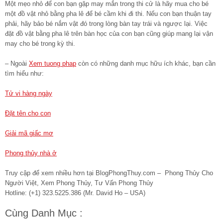
Một mẹo nhỏ để con bạn gặp may mắn trong thi cử là hãy mua cho bé
một đồ vật nhỏ bằng pha lê để bé cầm khi đi thi. Nếu con bạn thuận tay
phải, hãy bảo bé nắm vật đó trong lòng bàn tay trái và ngược lại. Việc
đặt đồ vật bằng pha lê trên bàn học của con bạn cũng giúp mang lại vận
may cho bé trong kỳ thi.
– Ngoài
Xem tuong phap
còn có những danh mục hữu ích khác, bạn cần
tìm hiểu như:
Tử vi hàng ngày
Đặt tên cho con
Giải mã giấc mơ
Phong thủy nhà ở
Truy cập để xem nhiều hơn tại BlogPhongThuy.com – Phong Thủy Cho
Người Việt, Xem Phong Thủy, Tư Vấn Phong Thủy
Hotline: (+1) 323.5225.386 (Mr. David Ho – USA)
Cùng Danh Mục :