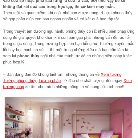
vào cửa sổ hoặc phía sau lưng là cửa ra vào, bởi như vậy bé sẽ
không đạt kết quả cao trong học tập, thi cử kém may mắn.
Theo một số quan niệm, khi ngôi nhà bạn được trang trí hợp phong thủy
sẽ góp phần giúp con bạn ngoan ngoãn và có kết quả học tập tốt.
Trong thuyết âm dương ngũ hành, phong thủy có rất nhiều biện pháp ứng
dụng để giải quyết khó khăn khi con bạn gặp phải những vấn đề rắc rối
trong cuộc sống. Trong trường hợp con bạn bỗng hư, thường xuyên mắc
lỗi hay học hành sa sút… thì một trong những điều mà bạn cần làm là
xem lại
phong thủy
ngôi nhà của mình, từ đó có những biện pháp khắc
phục hợp lý.
– Bạn đang đắn đo không biết tìm những thông tin về
Xem tướng
,
Tướng phong thủy
,
Tướng pháp
, ở đâu cho chất lượng, đến ngay
Xem
tướng pháp
để tìm cho mình những thông tin vô cùng hữu ích nhé!!!