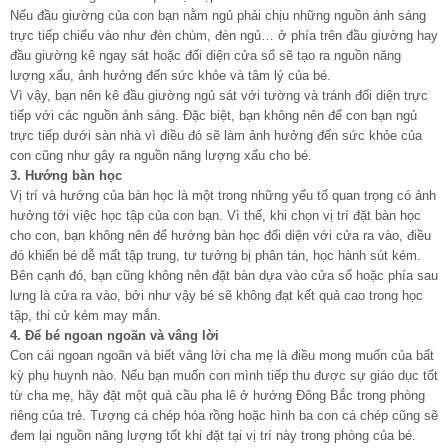
Nếu đầu giường của con bạn nằm ngủ phải chịu những nguồn ánh sáng
trực tiếp chiếu vào như đèn chùm, đèn ngủ… ở phía trên đầu giường hay
đầu giường kê ngay sát hoặc đối diện cửa sổ sẽ tạo ra nguồn năng
lượng xấu, ảnh hưởng đến sức khỏe và tâm lý của bé.
Vì vậy, bạn nên kê đầu giường ngủ sát với tường và tránh đối diện trực
tiếp với các nguồn ánh sáng. Đặc biệt, bạn không nên để con bạn ngủ
trực tiếp dưới sàn nhà vì điều đó sẽ làm ảnh hưởng đến sức khỏe của
con cũng như gây ra nguồn năng lượng xấu cho bé.
3. Hướng bàn học
Vị trí và hướng của bàn học là một trong những yếu tố quan trọng có ảnh
hưởng tới việc học tập của con bạn. Vì thế, khi chọn vị trí đặt bàn học
cho con, bạn không nên để hướng bàn học đối diện với cửa ra vào, điều
đó khiến bé dễ mất tập trung, tư tưởng bị phân tán, học hành sút kém.
Bên cạnh đó, bạn cũng không nên đặt bàn dựa vào cửa sổ hoặc phía sau
lưng là cửa ra vào, bởi như vậy bé sẽ không đạt kết quả cao trong học
tập, thi cử kém may mắn.
4. Để bé ngoan ngoãn và vâng lời
Con cái ngoan ngoãn và biết vâng lời cha mẹ là điều mong muốn của bất
kỳ phụ huynh nào. Nếu bạn muốn con mình tiếp thu được sự giáo dục tốt
từ cha mẹ, hãy đặt một quả cầu pha lê ở hướng Đông Bắc trong phòng
riêng của trẻ. Tượng cá chép hóa rồng hoặc hình ba con cá chép cũng sẽ
đem lại nguồn năng lượng tốt khi đặt tại vị trí này trong phòng của bé.