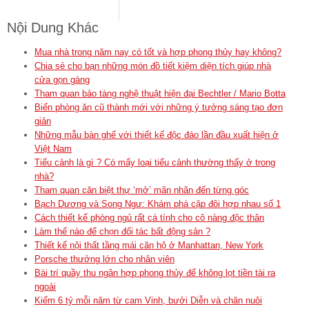
Nội Dung Khác
Mua nhà trong năm nay có tốt và hợp phong thủy hay không?
Chia sẻ cho bạn những món đồ tiết kiệm diện tích giúp nhà
cửa gọn gàng
Tham quan bảo tàng nghệ thuật hiện đại Bechtler / Mario Botta
Biến phòng ăn cũ thành mới với những ý tưởng sáng tạo đơn
giản
Những mẫu bàn ghế với thiết kế độc đáo lần đầu xuất hiện ở
Việt Nam
Tiểu cảnh là gì ? Có mấy loại tiểu cảnh thường thấy ở trong
nhà?
Tham quan căn biệt thự ‘mở’ mãn nhãn đến từng góc
Bạch Dương và Song Ngư: Khám phá cặp đôi hợp nhau số 1
Cách thiết kế phòng ngủ rất cá tính cho cô nàng độc thân
Làm thế nào để chọn đối tác bất động sản ?
Thiết kế nội thất tầng mái căn hộ ở Manhattan, New York
Porsche thưởng lớn cho nhân viên
Bài trí quầy thu ngân hợp phong thủy để không lọt tiền tài ra
ngoài
Kiếm 6 tỷ mỗi năm từ cam Vinh, bưởi Diễn và chăn nuôi