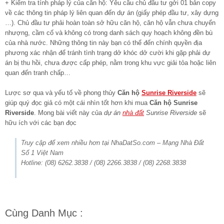
+ Kiểm tra tính pháp lý của căn hộ: Yêu cầu chủ đầu tư gởi 01 bản copy
về các thông tin pháp lý liên quan đến dự án (giấy phép đầu tư, xây dựng
…). Chủ đầu tư phải hoàn toàn sở hữu căn hộ, căn hộ vẫn chưa chuyển
nhượng, cầm cố và không có trong danh sách quy hoạch không đền bù
của nhà nước. Những thông tin này bạn có thể đến chính quyền địa
phương xác nhận để tránh tình trạng dở khóc dở cười khi gặp phải dự
án bị thu hồi, chưa được cấp phép, nằm trong khu vực giải tỏa hoặc liên
quan đến tranh chấp…
Lược sơ qua và yếu tố về phong thủy
Căn hộ
Sunrise Riverside
sẽ
giúp quý đọc giả có một cái nhìn tốt hơn khi mua
Căn hộ Sunrise
Riverside
. Mong bài viết này của
dự án
nhà đất
Sunrise Riverside
sẽ
hữu ích với các bạn đọc
Truy cập để xem nhiều hơn tại NhaDatSo.com – Mạng Nhà Đất
Số 1 Việt Nam
Hotline: (08) 6262.3838 / (08) 2266.3838 / (08) 2268.3838
Cùng Danh Mục :