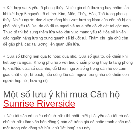
+ Kết hợp sai 5 yếu tố phong thủy. Nhiều gia chủ thường hay nhầm lẫn
khi kết hợp 5 nguyên tố chính: Kim, Mộc, Thủy, Hỏa, Thổ trong phong
thủy. Nhiều người đọc được rằng khu vực hướng Nam của căn hộ bị chi
phối bởi yếu tố lửa, do đó đã ra ngoài và mua nến đỏ về đặt tại góc này.
Thực tế thì bổ sung thêm lửa vào khu vực mang yếu tố Hỏa sẽ khiến
các nguồn năng lượng xung quanh sẽ bị đốt rụi. Thậm chí, gia chủ còn
dễ gặp phải các tai ương liên quan đến lửa.
+ Cửa sổ không nên quá to hoặc quá nhỏ. Cửa sổ quá to, dễ khiến khí
tiết bay ra ngoài. Không phù hợp với tiêu chuẩn phong thủy là tàng phong
tụ khí.Nếu cửa sổ quá nhỏ, dễ khiến người sống trong căn hộ có cảm
giác chật chội, bí bách, nếu sống lâu dài, người trong nhà sẽ khiến con
người hẹp hòi, hướng nội.
Một số lưu ý khi mua Căn hộ
Sunrise Riverside
+ Nếu tài sản có nhiều chủ sở hữu thì nhất thiết phải yêu cầu tất cả các
chủ sở hữu làm văn bản đồng ý bán để tránh giá cả hoặc tranh chấp mà
một trong các đồng sở hữu chủ “lật lọng” sau này.