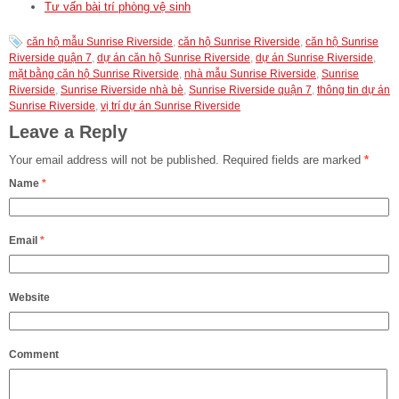
Tư vấn bài trí phòng vệ sinh
căn hộ mẫu Sunrise Riverside
,
căn hộ Sunrise Riverside
,
căn hộ Sunrise
Riverside quận 7
,
dự án căn hộ Sunrise Riverside
,
dự án Sunrise Riverside
,
mặt bằng căn hộ Sunrise Riverside
,
nhà mẫu Sunrise Riverside
,
Sunrise
Riverside
,
Sunrise Riverside nhà bè
,
Sunrise Riverside quận 7
,
thông tin dự án
Sunrise Riverside
,
vị trí dự án Sunrise Riverside
Leave a Reply
Your email address will not be published.
Required fields are marked
*
Name
*
Email
*
Website
Comment