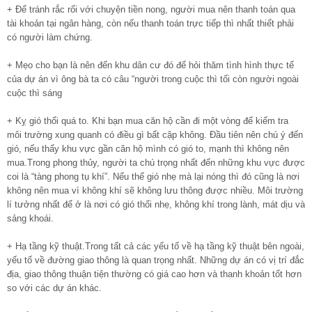
+ Để tránh rắc rối với chuyện tiền nong, người mua nên thanh toán qua
tài khoản tại ngân hàng, còn nếu thanh toán trực tiếp thì nhất thiết phải
có người làm chứng.
+ Mẹo cho bạn là nên đến khu dân cư đó để hỏi thăm tình hình thực tế
của dự án vì ông bà ta có câu “người trong cuộc thì tối còn người ngoài
cuộc thì sáng
+ Kỵ gió thổi quá to. Khi bạn mua căn hộ cần đi một vòng để kiểm tra
môi trường xung quanh có điều gì bất cập không. Đầu tiên nên chú ý đến
gió, nếu thấy khu vực gần căn hộ mình có gió to, mạnh thì không nên
mua.Trong phong thủy, người ta chú trọng nhất đến những khu vực được
coi là “tàng phong tụ khí”. Nếu thế gió nhẹ mà lại nóng thì đó cũng là nơi
không nên mua vì không khí sẽ không lưu thông được nhiều. Môi trường
lí tưởng nhất để ở là nơi có gió thổi nhẹ, không khí trong lành, mát dịu và
sảng khoái.
+ Hạ tầng kỹ thuật.Trong tất cả các yếu tố về hạ tầng kỹ thuật bên ngoài,
yếu tố về đường giao thông là quan trọng nhất. Những dự án có vị trí đắc
địa, giao thông thuận tiện thường có giá cao hơn và thanh khoản tốt hơn
so với các dự án khác.