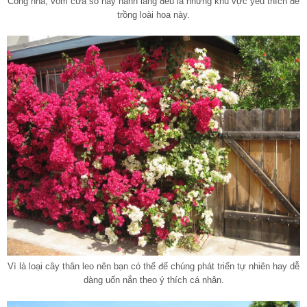
Cổng nhà, vòm cửa sổ hay hành lang đều là những khu vực yêu thích để
trồng loài hoa này.
Vì là loại cây thân leo nên bạn có thể để chúng phát triển tự nhiên hay dễ
dàng uốn nắn theo ý thích cá nhân.