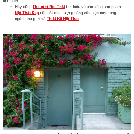
ánh nhìn.
Hãy cũng
Thế giới Nội Thất
tìm hiểu về các dòng sản phẩm
Nội Thất Đẹp
,nội thất chất lượng hàng đầu hiện nay trong
ngành trang trí và
Thiết Kế Nội Thất
.