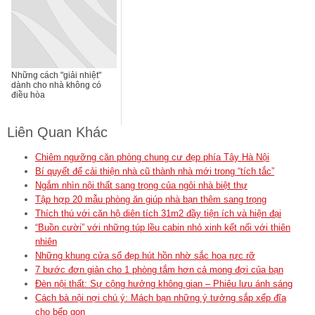
Những cách "giải nhiệt"
dành cho nhà không có
điều hòa
Liên Quan Khác
Chiêm ngưỡng căn phòng chung cư đẹp phía Tây Hà Nội
Bí quyết để cải thiện nhà cũ thành nhà mới trong “tích tắc”
Ngắm nhìn nội thất sang trọng của ngôi nhà biệt thự
Tập hợp 20 mẫu phòng ăn giúp nhà bạn thêm sang trọng
Thích thú với căn hộ diên tích 31m2 đầy tiện ích và hiện đại
“Buồn cười” với những túp lều cabin nhỏ xinh kết nối với thiên
nhiên
Những khung cửa sổ đẹp hút hồn nhờ sắc hoa rực rỡ
7 bước đơn giản cho 1 phòng tắm hơn cả mong đợi của bạn
Đèn nội thất: Sự cộng hưởng không gian – Phiêu lưu ánh sáng
Cách bà nội nợi chú ý: Mách bạn những ý tưởng sắp xếp đĩa
cho bếp gọn