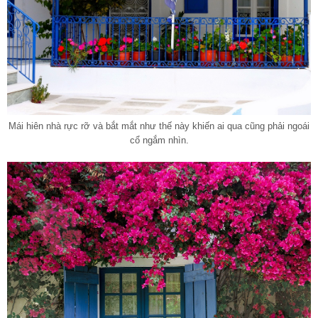
Mái hiên nhà rực rỡ và bắt mắt như thế này khiến ai qua cũng phải ngoái
cổ ngắm nhìn.