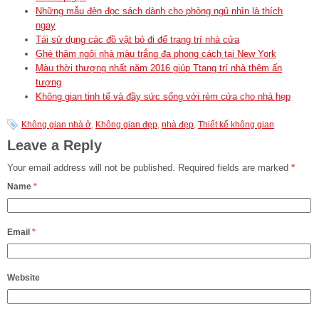
Những mẫu đèn đọc sách dành cho phòng ngủ nhìn là thích
ngay
Tái sử dụng các đồ vật bỏ đi để trang trí nhà cửa
Ghé thăm ngôi nhà màu trắng đa phong cách tại New York
Màu thời thượng nhất năm 2016 giúp Ttang trí nhà thêm ấn
tượng
Không gian tinh tế và đầy sức sống với rèm cửa cho nhà hẹp
Không gian nhà ở
,
Không gian đẹp
,
nhà đẹp
,
Thiết kế không gian
Leave a Reply
Your email address will not be published.
Required fields are marked
*
Name
*
Email
*
Website