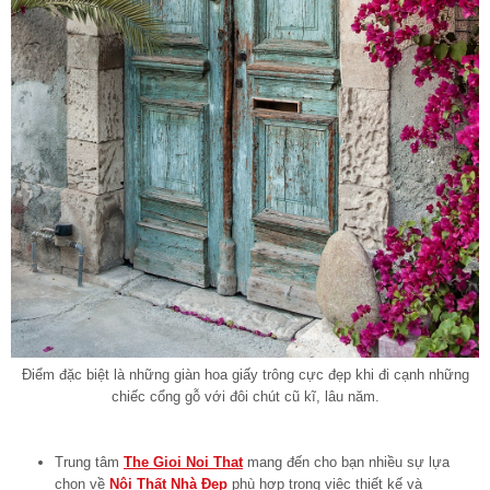
Điểm đặc biệt là những giàn hoa giấy trông cực đẹp khi đi cạnh những
chiếc cổng gỗ với đôi chút cũ kĩ, lâu năm.
Trung tâm
The Gioi Noi That
mang đến cho bạn nhiều sự lựa
chọn về
Nội Thất Nhà Đẹp
phù hợp trong việc thiết kế và