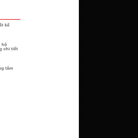
ết kế
n hộ
 chi tiết
ng tắm