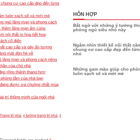
hộ chung cư cao cấp đẹp đến từng
HỖN HỢP
ắm luôn sạch sẽ và mới mẻ
ng ngủ lãng mạn và phong cách
Bất ngờ với những ý tưởng thi
ủ thêm lãng mạn ấm cúng
phòng ngủ siêu nhỏ này
 nội thất in họa tiết hoa
cách cổ điển
Ngắm nhìn thiết kế nội thất că
ất cao cấp và gây ấn tượng
chung cư cao cấp đẹp đến từng
oáng mát đón hè về
nhỏ
 lãng mạn và phong cách riêng
thần của chủ nhà
Những gam màu giúp cho phò
đẹp rộng thênh thang hơn
luôn sạch sẽ và mới mẻ
 phòng tắm của nhà bạn
 đang được ưa chuộng nhất mùa
ài trí thông minh của ngôi nhà
Trang trí nhà
,
ý tưởng trang trí nhà
,
ý