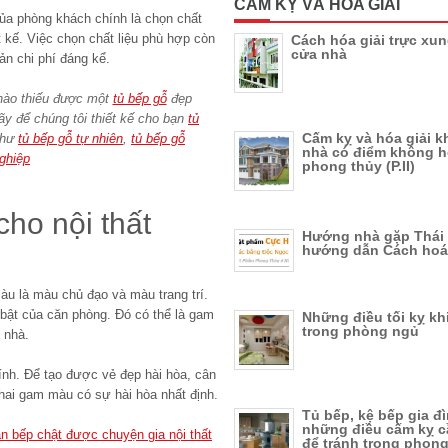
CẤM KỴ VÀ HÓA GIẢI
của phòng khách chính là chọn chất
t kế. Việc chọn chất liệu phù hợp còn
Cách hóa giải trực xu
cửa nhà
ản chi phí đáng kể.
nào thiếu được một
tủ bếp gỗ
đẹp
ãy để chúng tôi thiết kế cho bạn
tủ
Cấm kỵ và hóa giải k
như
tủ bếp gỗ tự nhiên
,
tủ bếp gỗ
nhà có điểm không 
ghiệp
phong thủy (P.II)
ho nội thất
Hướng nhà gặp Thái 
hướng dẫn Cách hoá 
àu là màu chủ đạo và màu trang trí.
bật của căn phòng. Đó có thể là gam
Những điều tối kỵ khi
trong phòng ngủ
 nhà.
ính. Để tạo được vẻ đẹp hài hòa, cân
hai gam màu có sự hài hòa nhất định.
Tủ bếp, kệ bếp gia đ
những điều cấm kỵ c
an bếp chật được chuyện gia nội thất
để tránh trong phong