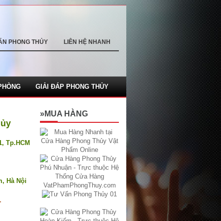
ẤN PHONG THỦY
LIÊN HỆ NHANH
PHÒNG
GIẢI ĐÁP PHONG THỦY
»MUA HÀNG
hủy
.1, Tp.HCM
m, Hà Nội
1