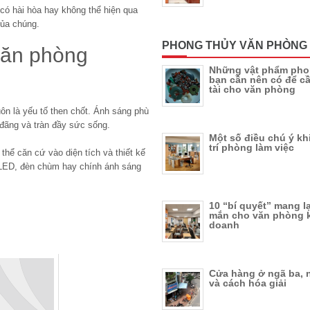
có hài hòa hay không thể hiện qua
của chúng.
PHONG THỦY VĂN PHÒNG
căn phòng
Những vật phẩm pho
bạn cần nên có để c
tài cho văn phòng
ôn là yếu tố then chốt. Ánh sáng phù
đãng và tràn đầy sức sống.
Một số điều chú ý kh
trí phòng làm việc
hể căn cứ vào diện tích và thiết kế
 LED, đèn chùm hay chính ánh sáng
10 “bí quyết” mang l
mắn cho văn phòng 
doanh
Cửa hàng ở ngã ba, 
và cách hóa giải