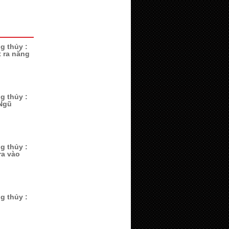
g thủy :
 ra năng
g thủy :
Ngũ
g thủy :
ra vào
g thủy :