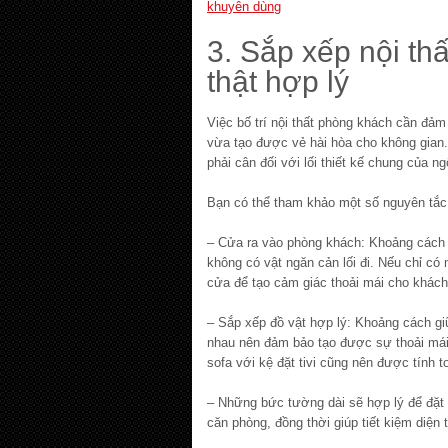
khuyên dùng
3. Sắp xếp nội th
thật hợp lý
Việc bố trí nội thất phòng khách cần đảm 
vừa tạo được vẻ hài hòa cho không gian
phải cân đối với lối thiết kế chung của ng
Bạn có thể tham khảo một số nguyên tắc 
– Cửa ra vào phòng khách: Khoảng cách 
không có vật ngăn cản lối đi. Nếu chỉ có
cửa để tạo cảm giác thoải mái cho khách
– Sắp xếp đồ vật hợp lý: Khoảng cách gi
nhau nên đảm bảo tạo được sự thoải mái
sofa với kệ đặt tivi cũng nên được tính t
– Những bức tường dài sẽ hợp lý để đặt 
căn phòng, đồng thời giúp tiết kiệm diện t