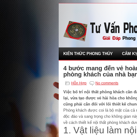
KIẾN THỨC PHONG THỦY
CẤM KỴ
4 bước mang đến vẻ hoàn
phòng khách của nhà bạ
Hỗn Hợp
No comments
Việc bố trí nội thất phòng khách cần đ
lại, vừa tạo được vẻ hài hòa cho khôn
cũng phải cân đối với lối thiết kế chu
Phòng khách được coi là bộ mặt của cả 
độc đáo và sang trọng cho không gian nà
về cách thiết kế nội thất phòng khách dư
1. Vật liệu làm nội