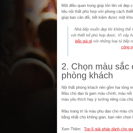
Một điều quan trọng giúp tôn lên vẻ đẹp 
liệu nội thất phù hợp với phong cách thiế
giúp bạn cân đối, tiết kiệm được một kho
Nhà bếp muốn đẹp thì không thể 
với thiết kế phù hợp được. Vì vậy h
bếp giá rẻ
với những loại tủ bếp 
công n
2. Chọn màu sắc c
phòng khách
Nội thất phòng khách nên gồm hai tông m
Màu chủ đạo là gam màu chính, màu nổi 
màu yêu thích hay ý tưởng riêng của chủ
Màu trang trí là màu phụ đạo cho màu ch
bằng nhất cho không gian, bạn nên chọn 
Xem Thêm:
Top 6 giải pháp dành cho gi