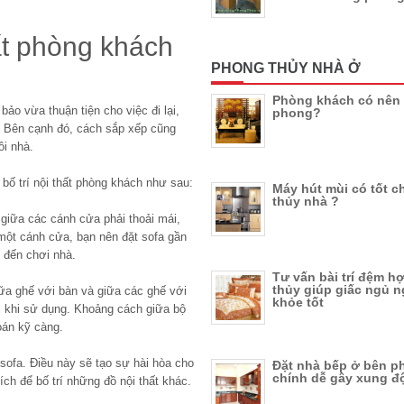
ất phòng khách
PHONG THỦY NHÀ Ở
Phòng khách có nên 
bảo vừa thuận tiện cho việc đi lại,
phong?
. Bên cạnh đó, cách sắp xếp cũng
ôi nhà.
bố trí nội thất phòng khách như sau:
Máy hút mùi có tốt 
thủy nhà ?
giữa các cánh cửa phải thoải mái,
 một cánh cửa, bạn nên đặt sofa gần
 đến chơi nhà.
Tư vấn bài trí đệm 
thủy giúp giấc ngủ n
ữa ghế với bàn và giữa các ghế với
khỏe tốt
 khi sử dụng. Khoảng cách giữa bộ
oán kỹ càng.
sofa. Điều này sẽ tạo sự hài hòa cho
Đặt nhà bếp ở bên p
chính dễ gây xung đ
ích để bố trí những đồ nội thất khác.