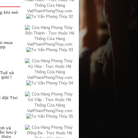
ng khi mở
hi mua
hợp
Tuế và
giải !
 đặt Tivi
ình và
ần lưu ý
 thủy