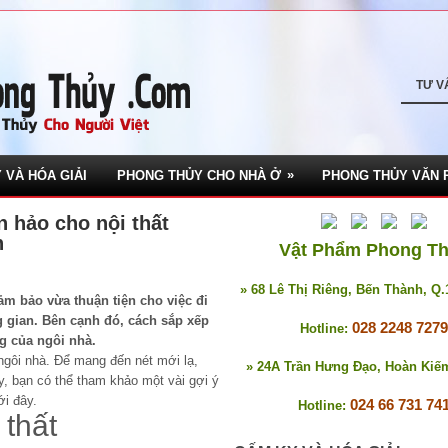
TƯ V
»
 VÀ HÓA GIẢI
PHONG THỦY CHO NHÀ Ở
PHONG THỦY VĂN 
 hảo cho nội thất
n
Vật Phẩm Phong T
» 68 Lê Thị Riêng, Bến Thành, Q
ảm bảo vừa thuận tiện cho việc đi
g gian. Bên cạnh đó, cách sắp xếp
028 2248 7279
Hotline:
ng của ngôi nhà.
ngôi nhà. Để mang đến nét mới lạ,
» 24A Trần Hưng Đạo, Hoàn Kiế
y, bạn có thể tham khảo một vài gợi ý
ới đây.
024 66 731 74
Hotline:
 thất