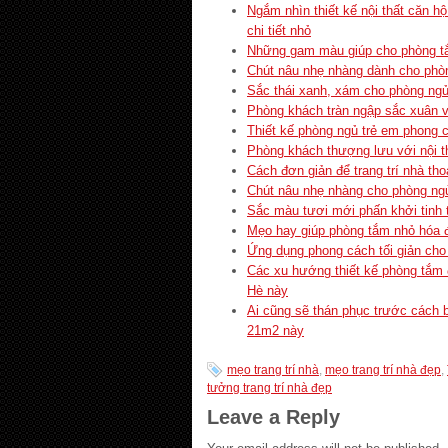
Ngắm nhìn thiết kế nội thất căn 
chi tiết nhỏ
Những gam màu giúp cho phòng t
Chút nâu nhẹ nhàng dành cho phò
Sắc thái xanh, xám cho phòng ng
Phòng khách tràn ngập sắc xuân với
Thiết kế phòng ngủ trẻ em phong 
Phòng khách thượng lưu với nội th
Cách đơn giản để trang trí nhà th
Chút nâu nhẹ nhàng cho phòng ngủ
Sắc màu tươi mới phấn khởi tinh 
Mẹo hay giúp phòng tắm nhỏ hóa 
Ứng dụng phong cách tối giản cho
Các xu hướng thiết kế phòng tắm
Hè này
Ai cũng sẽ thán phục trước cách b
21m2 này
mẹo trang trí nhà
,
mẹo trang trí nhà đẹp
,
tưởng trang trí nhà đẹp
Leave a Reply