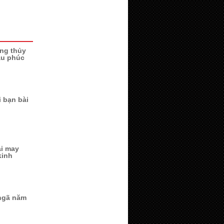
ng thủy
ầu phúc
i bạn bài
ại may
kinh
ngã năm