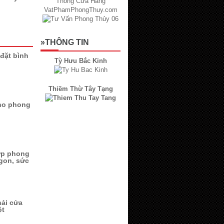
»THÔNG TIN
đặt bình
Tỳ Hưu Bắc Kinh
Thiềm Thừ Tây Tạng
cho phong
hợp phong
gon, sức
hải cửa
ột