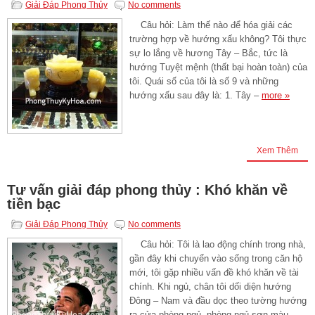
Giải Đáp Phong Thủy
No comments
Câu hỏi: Làm thế nào để hóa giải các
trường hợp về hướng xấu không? Tôi thực
sự lo lắng về hương Tây – Bắc, tức là
hướng Tuyệt mệnh (thất bại hoàn toàn) của
tôi. Quái số của tôi là số 9 và những
hướng xấu sau đây là: 1. Tây –
more »
Xem Thêm
Tư vấn giải đáp phong thủy : Khó khăn về
tiền bạc
Giải Đáp Phong Thủy
No comments
Câu hỏi: Tôi là lao động chính trong nhà,
gần đây khi chuyển vào sống trong căn hộ
mới, tôi gặp nhiều vấn đề khó khăn về tài
chính. Khi ngủ, chân tôi dối diện hướng
Đông – Nam và đầu dọc theo tường hướng
ra cửa phòng ngủ. phòng ngủ sơn màu